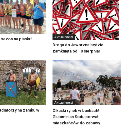
Aktualności
 sezon na piasku!
Droga do Jaworzna będzie
zamknięta od 10 sierpnia!
Aktualności
adiatorzy na zamku w
Olkuski rynek w bańkach!
Glutaminian Sodu porwał
mieszkańców do zabawy