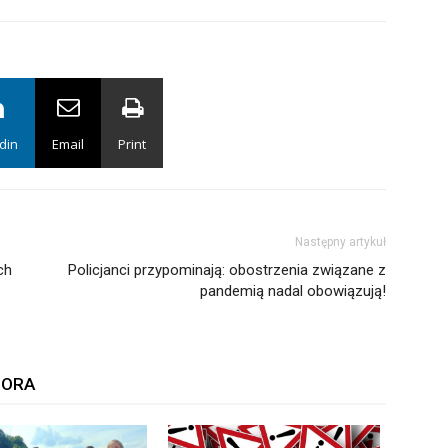
din
Email
Print
Następny artykuł
ch
Policjanci przypominają: obostrzenia związane z
pandemią nadal obowiązują!
TORA