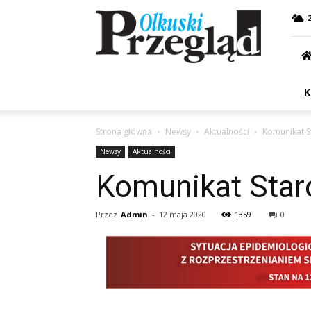
Przegląd
Olkuski
K
Strona główna
Newsy
Aktualności
Komunikat S
Newsy
Aktualności
Komunikat Star
Przez
Admin
-
12 maja 2020
1359
0