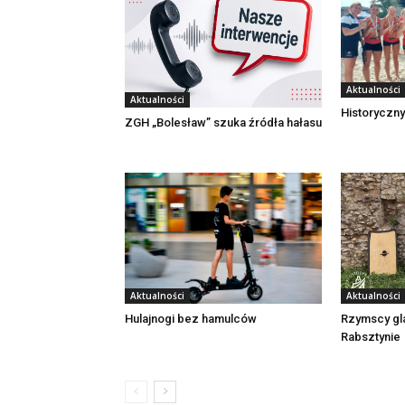
Aktualności
Aktualności
Historyczny
ZGH „Bolesław” szuka źródła hałasu
Aktualności
Aktualności
Rzymscy gl
Hulajnogi bez hamulców
Rabsztynie