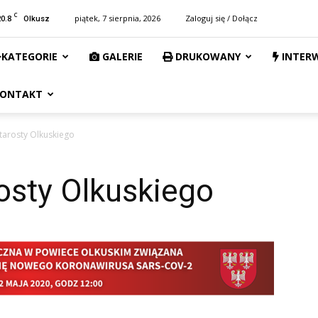
C
20.8
piątek, 7 sierpnia, 2026
Zaloguj się / Dołącz
Olkusz
KATEGORIE
GALERIE
DRUKOWANY
INTER
ONTAKT
tarosty Olkuskiego
osty Olkuskiego