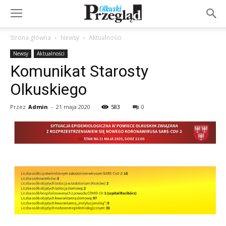
Strona główna
Newsy
Aktualności
Newsy
Aktualności
Komunikat Starosty
Olkuskiego
Przez
Admin
-
21 maja 2020
583
0