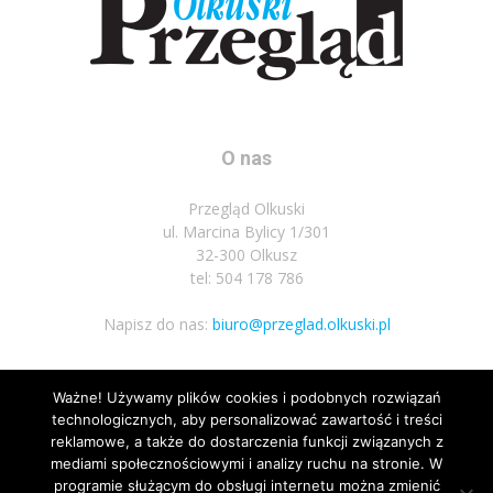
O nas
Przegląd Olkuski
ul. Marcina Bylicy 1/301
32-300 Olkusz
tel: 504 178 786
Napisz do nas:
biuro@przeglad.olkuski.pl
Ważne! Używamy plików cookies i podobnych rozwiązań
Podążaj za nami
technologicznych, aby personalizować zawartość i treści
reklamowe, a także do dostarczenia funkcji związanych z
mediami społecznościowymi i analizy ruchu na stronie. W
programie służącym do obsługi internetu można zmienić