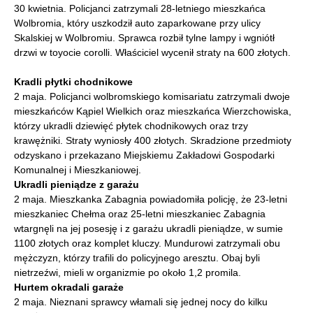
30 kwietnia. Policjanci zatrzymali 28-letniego mieszkańca
Wolbromia, który uszkodził auto zaparkowane przy ulicy
Skalskiej w Wolbromiu. Sprawca rozbił tylne lampy i wgniótł
drzwi w toyocie corolli. Właściciel wycenił straty na 600 złotych.
Kradli płytki chodnikowe
2 maja. Policjanci wolbromskiego komisariatu zatrzymali dwoje
mieszkańców Kąpiel Wielkich oraz mieszkańca Wierzchowiska,
którzy ukradli dziewięć płytek chodnikowych oraz trzy
krawężniki. Straty wyniosły 400 złotych. Skradzione przedmioty
odzyskano i przekazano Miejskiemu Zakładowi Gospodarki
Komunalnej i Mieszkaniowej.
Ukradli pieniądze z garażu
2 maja. Mieszkanka Zabagnia powiadomiła policję, że 23-letni
mieszkaniec Chełma oraz 25-letni mieszkaniec Zabagnia
wtargnęli na jej posesję i z garażu ukradli pieniądze, w sumie
1100 złotych oraz komplet kluczy. Mundurowi zatrzymali obu
mężczyzn, którzy trafili do policyjnego aresztu. Obaj byli
nietrzeźwi, mieli w organizmie po około 1,2 promila.
Hurtem okradali garaże
2 maja. Nieznani sprawcy włamali się jednej nocy do kilku