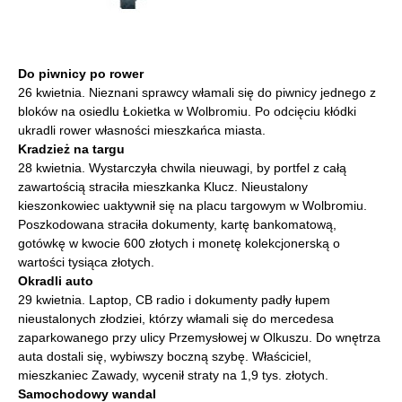
Do piwnicy po rower
26 kwietnia. Nieznani sprawcy włamali się do piwnicy jednego z
bloków na osiedlu Łokietka w Wolbromiu. Po odcięciu kłódki
ukradli rower własności mieszkańca miasta.
Kradzież na targu
28 kwietnia. Wystarczyła chwila nieuwagi, by portfel z całą
zawartością straciła mieszkanka Klucz. Nieustalony
kieszonkowiec uaktywnił się na placu targowym w Wolbromiu.
Poszkodowana straciła dokumenty, kartę bankomatową,
gotówkę w kwocie 600 złotych i monetę kolekcjonerską o
wartości tysiąca złotych.
Okradli auto
29 kwietnia. Laptop, CB radio i dokumenty padły łupem
nieustalonych złodziei, którzy włamali się do mercedesa
zaparkowanego przy ulicy Przemysłowej w Olkuszu. Do wnętrza
auta dostali się, wybiwszy boczną szybę. Właściciel,
mieszkaniec Zawady, wycenił straty na 1,9 tys. złotych.
Samochodowy wandal