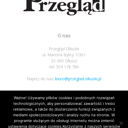
O nas
Przegląd Olkuski
ul. Marcina Bylicy 1/301
32-300 Olkusz
tel: 504 178 786
Napisz do nas:
biuro@przeglad.olkuski.pl
Ważne! Używamy plików cookies i podobnych rozwiązań
Podążaj za nami
technologicznych, aby personalizować zawartość i treści
reklamowe, a także do dostarczenia funkcji związanych z
mediami społecznościowymi i analizy ruchu na stronie. W
programie służącym do obsługi internetu można zmienić
ustawienia dotyczące cookies.Korzystanie z naszych serwisów