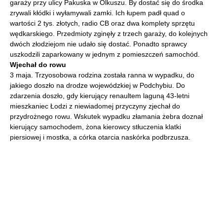
garaży przy ulicy Pakuska w Olkuszu. By dostać się do środka
zrywali kłódki i wyłamywali zamki. Ich łupem padł quad o
wartości 2 tys. złotych, radio CB oraz dwa komplety sprzętu
wędkarskiego. Przedmioty zginęły z trzech garaży, do kolejnych
dwóch złodziejom nie udało się dostać. Ponadto sprawcy
uszkodzili zaparkowany w jednym z pomieszczeń samochód.
Wjechał do rowu
3 maja. Trzyosobowa rodzina została ranna w wypadku, do
jakiego doszło na drodze wojewódzkiej w Podchybiu. Do
zdarzenia doszło, gdy kierujący renaultem laguną 43-letni
mieszkaniec Łodzi z niewiadomej przyczyny zjechał do
przydrożnego rowu. Wskutek wypadku złamania żebra doznał
kierujący samochodem, żona kierowcy stłuczenia klatki
piersiowej i mostka, a córka otarcia naskórka podbrzusza.