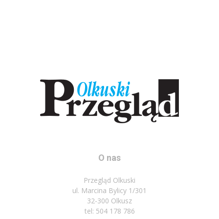
O nas
Przegląd Olkuski
ul. Marcina Bylicy 1/301
32-300 Olkusz
tel: 504 178 786