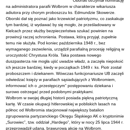
Oborski otrzymał nominację
na administratora parafii Wolbrom w charakterze wikariusza
adiutora przy chorym proboszczu ks. Edmundzie Skowerze.
Oborski dał się poznać jako krzewiciel patriotyzmu, co zaskakuje
tym bardziej, iż wydawać by się mogło, że prześladowany w
Kielcach przez służby bezpieczeństwa szukać powinien na
prowincji raczej schronienia. Postawa, którą przyjął, zupełnie
temu nie służyła. Pod koniec października 1948 r., bez
wymaganego zezwolenia, urządził parafialną procesję religijną w
uroczystość Chrystusa Króla. Taka postawa nowego
duszpasterza nie mogła ujść uwadze władz, a zaczęła niepokoić
ich jeszcze bardziej, kiedy w początkach 1949 r. ks. Piotr został
proboszczem i dziekanem. Wówczas funkcjonariusze UB zaczęli
odwiedzać księży w parafiach sąsiadujących z Wolbromiem,
informować ich o „przestępczym” postępowaniu dziekana i
surowo ostrzegać przed podobnymi praktykami.
Wolbrom w swojej długiej historii posiada piękną patriotyczną
kartę. W czasie okupacji hitlerowskiej w pobliskich lasach na
północ od Wolbromia stacjonował największy batalion
zgrupowania partyzanckiego Okręgu Śląskiego AK o kryptonimie
„Surowiec”, tzw. oddział „Hardego”, który w nocy 25 lipca 1944 r.
przeprowadził udaną, brawurową akcję na Wolbrom.