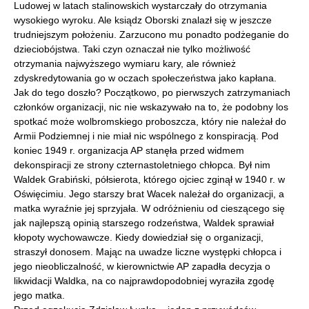
Ludowej w latach stalinowskich wystarczały do otrzymania
wysokiego wyroku. Ale ksiądz Oborski znalazł się w jeszcze
trudniejszym położeniu. Zarzucono mu ponadto podżeganie do
dzieciobójstwa. Taki czyn oznaczał nie tylko możliwość
otrzymania najwyższego wymiaru kary, ale również
zdyskredytowania go w oczach społeczeństwa jako kapłana.
Jak do tego doszło? Początkowo, po pierwszych zatrzymaniach
członków organizacji, nic nie wskazywało na to, że podobny los
spotkać może wolbromskiego proboszcza, który nie należał do
Armii Podziemnej i nie miał nic wspólnego z konspiracją. Pod
koniec 1949 r. organizacja AP stanęła przed widmem
dekonspiracji ze strony czternastoletniego chłopca. Był nim
Waldek Grabiński, półsierota, którego ojciec zginął w 1940 r. w
Oświęcimiu. Jego starszy brat Wacek należał do organizacji, a
matka wyraźnie jej sprzyjała. W odróżnieniu od cieszącego się
jak najlepszą opinią starszego rodzeństwa, Waldek sprawiał
kłopoty wychowawcze. Kiedy dowiedział się o organizacji,
straszył donosem. Mając na uwadze liczne występki chłopca i
jego nieobliczalność, w kierownictwie AP zapadła decyzja o
likwidacji Waldka, na co najprawdopodobniej wyraziła zgodę
jego matka.