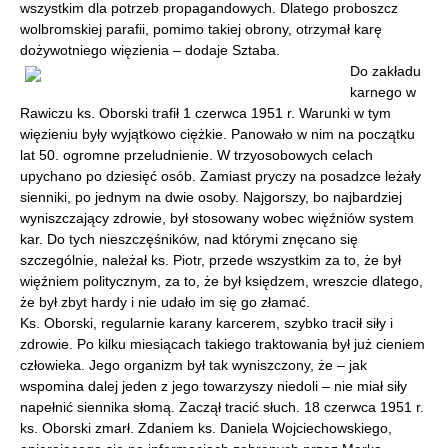
wszystkim dla potrzeb propagandowych. Dlatego proboszcz
wolbromskiej parafii, pomimo takiej obrony, otrzymał karę
dożywotniego więzienia – dodaje Sztaba.
Do zakładu
karnego w
Rawiczu ks. Oborski trafił 1 czerwca 1951 r. Warunki w tym
więzieniu były wyjątkowo ciężkie. Panowało w nim na początku
lat 50. ogromne przeludnienie. W trzyosobowych celach
upychano po dziesięć osób. Zamiast pryczy na posadzce leżały
sienniki, po jednym na dwie osoby. Najgorszy, bo najbardziej
wyniszczający zdrowie, był stosowany wobec więźniów system
kar. Do tych nieszczęśników, nad którymi znęcano się
szczególnie, należał ks. Piotr, przede wszystkim za to, że był
więźniem politycznym, za to, że był księdzem, wreszcie dlatego,
że był zbyt hardy i nie udało im się go złamać.
Ks. Oborski, regularnie karany karcerem, szybko tracił siły i
zdrowie. Po kilku miesiącach takiego traktowania był już cieniem
człowieka. Jego organizm był tak wyniszczony, że – jak
wspomina dalej jeden z jego towarzyszy niedoli – nie miał siły
napełnić siennika słomą. Zaczął tracić słuch. 18 czerwca 1951 r.
ks. Oborski zmarł. Zdaniem ks. Daniela Wojciechowskiego,