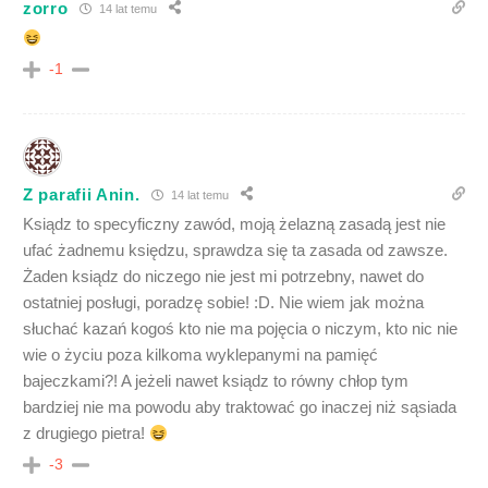
zorro
14 lat temu
-1
Z parafii Anin.
14 lat temu
Ksiądz to specyficzny zawód, moją żelazną zasadą jest nie
ufać żadnemu księdzu, sprawdza się ta zasada od zawsze.
Żaden ksiądz do niczego nie jest mi potrzebny, nawet do
ostatniej posługi, poradzę sobie! :D. Nie wiem jak można
słuchać kazań kogoś kto nie ma pojęcia o niczym, kto nic nie
wie o życiu poza kilkoma wyklepanymi na pamięć
bajeczkami?! A jeżeli nawet ksiądz to równy chłop tym
bardziej nie ma powodu aby traktować go inaczej niż sąsiada
z drugiego pietra!
-3