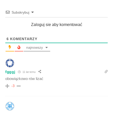
Subskrybuj
Zaloguj sie aby komentować
6
KOMENTARZY
najnowszy
fgggj
11 lat temu
obowiązkowo rów lizać
-3