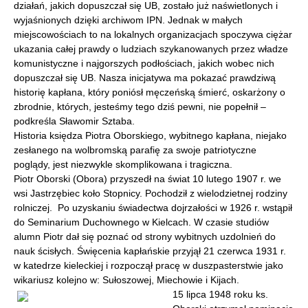
działań, jakich dopuszczał się UB, zostało już naświetlonych i
wyjaśnionych dzięki archiwom IPN. Jednak w małych
miejscowościach to na lokalnych organizacjach spoczywa ciężar
ukazania całej prawdy o ludziach szykanowanych przez władze
komunistyczne i najgorszych podłościach, jakich wobec nich
dopuszczał się UB. Nasza inicjatywa ma pokazać prawdziwą
historię kapłana, który poniósł męczeńską śmierć, oskarżony o
zbrodnie, których, jesteśmy tego dziś pewni, nie popełnił –
podkreśla Sławomir Sztaba.
Historia księdza Piotra Oborskiego, wybitnego kapłana, niejako
zesłanego na wolbromską parafię za swoje patriotyczne
poglądy, jest niezwykle skomplikowana i tragiczna.
Piotr Oborski (Obora) przyszedł na świat 10 lutego 1907 r. we
wsi Jastrzębiec koło Stopnicy. Pochodził z wielodzietnej rodziny
rolniczej. Po uzyskaniu świadectwa dojrzałości w 1926 r. wstąpił
do Seminarium Duchownego w Kielcach. W czasie studiów
alumn Piotr dał się poznać od strony wybitnych uzdolnień do
nauk ścisłych. Święcenia kapłańskie przyjął 21 czerwca 1931 r.
w katedrze kieleckiej i rozpoczął pracę w duszpasterstwie jako
wikariusz kolejno w: Sułoszowej, Miechowie i Kijach.
15 lipca 1948 roku ks.