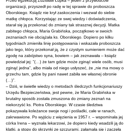
Przed egzekucją Zdzisław Łupka – jeden z przywódców
organizacji, przyszedł po radę w tej sprawie do proboszcza
Oborskiego. Ksiądz nie krył zaskoczenia i wezwał do siebie
matkę chłopca. Korzystając ze swej wiedzy i doświadczenia,
starał się ją przekonać do zmiany tak strasznej decyzji. Matka
zabitego chłopca, Maria Grabińska, początkowo w swoich
zeznaniach nie obciążała ks. Oborskiego. Dopiero po kilku
tygodniach zmieniła linię postępowania i wskazała proboszcza
jako tego, który przekonał ją, że z czystym sumieniem może dać
zgodę na zabójstwo syna, bowiem – jak zeznawała – ksiądz
powiedział jej: ”(…) że tam gdzie może zginąć wiele osób, musi
zginąć jedna”, albo miała od niego usłyszeć, że „nie ma mowy o
grzechu tam, gdzie by pani nawet zabiła we własnej obronie
(…)”.
– Dziś, w świetle wiedzy o metodach śledczych funkcjonariuszy
Urzędu Bezpieczeństwa, jest pewne, że Maria Grabińska w
brutalny sposób została zmuszona do zmiany zeznań na
niekorzyść ks. Piotra Oborskiego. W czasie śledztwa
pokazywała koleżance swoje nogi i pośladki, całe w ranach,
zakrwawione. Po wyjściu z więzienia w 1957 r. – wspominała jej
córka Irena – wyznała lekarzowi, że dopiero kiedy wsadzili ją do
klatki, a stopy do skrzynki ze szczurami, załamała się i zaczęła