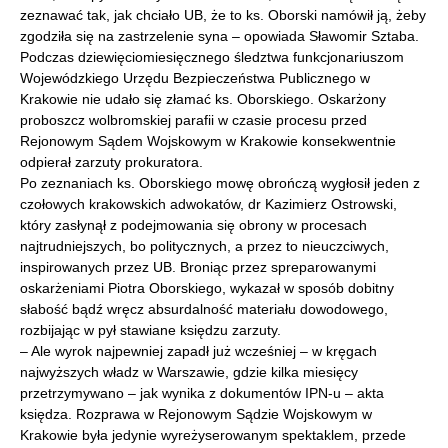
zeznawać tak, jak chciało UB, że to ks. Oborski namówił ją, żeby
zgodziła się na zastrzelenie syna – opowiada Sławomir Sztaba.
Podczas dziewięciomiesięcznego śledztwa funkcjonariuszom
Wojewódzkiego Urzędu Bezpieczeństwa Publicznego w
Krakowie nie udało się złamać ks. Oborskiego. Oskarżony
proboszcz wolbromskiej parafii w czasie procesu przed
Rejonowym Sądem Wojskowym w Krakowie konsekwentnie
odpierał zarzuty prokuratora.
Po zeznaniach ks. Oborskiego mowę obrończą wygłosił jeden z
czołowych krakowskich adwokatów, dr Kazimierz Ostrowski,
który zasłynął z podejmowania się obrony w procesach
najtrudniejszych, bo politycznych, a przez to nieuczciwych,
inspirowanych przez UB. Broniąc przez spreparowanymi
oskarżeniami Piotra Oborskiego, wykazał w sposób dobitny
słabość bądź wręcz absurdalność materiału dowodowego,
rozbijając w pył stawiane księdzu zarzuty.
– Ale wyrok najpewniej zapadł już wcześniej – w kręgach
najwyższych władz w Warszawie, gdzie kilka miesięcy
przetrzymywano – jak wynika z dokumentów IPN-u – akta
księdza. Rozprawa w Rejonowym Sądzie Wojskowym w
Krakowie była jedynie wyreżyserowanym spektaklem, przede