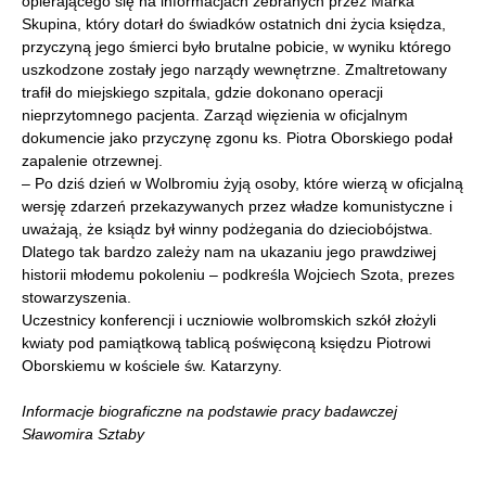
opierającego się na informacjach zebranych przez Marka
Skupina, który dotarł do świadków ostatnich dni życia księdza,
przyczyną jego śmierci było brutalne pobicie, w wyniku którego
uszkodzone zostały jego narządy wewnętrzne. Zmaltretowany
trafił do miejskiego szpitala, gdzie dokonano operacji
nieprzytomnego pacjenta. Zarząd więzienia w oficjalnym
dokumencie jako przyczynę zgonu ks. Piotra Oborskiego podał
zapalenie otrzewnej.
– Po dziś dzień w Wolbromiu żyją osoby, które wierzą w oficjalną
wersję zdarzeń przekazywanych przez władze komunistyczne i
uważają, że ksiądz był winny podżegania do dzieciobójstwa.
Dlatego tak bardzo zależy nam na ukazaniu jego prawdziwej
historii młodemu pokoleniu – podkreśla Wojciech Szota, prezes
stowarzyszenia.
Uczestnicy konferencji i uczniowie wolbromskich szkół złożyli
kwiaty pod pamiątkową tablicą poświęconą księdzu Piotrowi
Oborskiemu w kościele św. Katarzyny.
Informacje biograficzne na podstawie pracy badawczej
Sławomira Sztaby