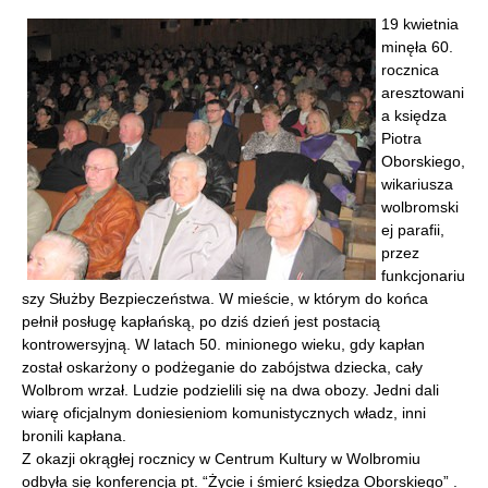
19 kwietnia
minęła 60.
rocznica
aresztowani
a księdza
Piotra
Oborskiego,
wikariusza
wolbromski
ej parafii,
przez
funkcjonariu
szy Służby Bezpieczeństwa. W mieście, w którym do końca
pełnił posługę kapłańską, po dziś dzień jest postacią
kontrowersyjną. W latach 50. minionego wieku, gdy kapłan
został oskarżony o podżeganie do zabójstwa dziecka, cały
Wolbrom wrzał. Ludzie podzielili się na dwa obozy. Jedni dali
wiarę oficjalnym doniesieniom komunistycznych władz, inni
bronili kapłana.
Z okazji okrągłej rocznicy w Centrum Kultury w Wolbromiu
odbyła się konferencja pt. “Życie i śmierć księdza Oborskiego” .