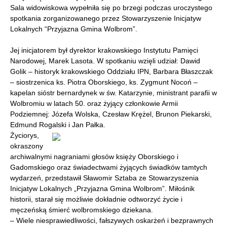
Sala widowiskowa wypełniła się po brzegi podczas uroczystego
spotkania zorganizowanego przez Stowarzyszenie Inicjatyw
Lokalnych “Przyjazna Gmina Wolbrom”.
Jej inicjatorem był dyrektor krakowskiego Instytutu Pamięci
Narodowej, Marek Lasota. W spotkaniu wzięli udział: Dawid
Golik – historyk krakowskiego Oddziału IPN, Barbara Błaszczak
– siostrzenica ks. Piotra Oborskiego, ks. Zygmunt Nocoń –
kapelan sióstr bernardynek w św. Katarzynie, ministrant parafii w
Wolbromiu w latach 50. oraz żyjący członkowie Armii
Podziemnej: Józefa Wolska, Czesław Krężel, Brunon Piekarski,
Edmund Rogalski i Jan Pałka.
Życiorys,
okraszony
archiwalnymi nagraniami głosów księży Oborskiego i
Gadomskiego oraz świadectwami żyjących świadków tamtych
wydarzeń, przedstawił Sławomir Sztaba ze Stowarzyszenia
Inicjatyw Lokalnych „Przyjazna Gmina Wolbrom”. Miłośnik
historii, starał się możliwie dokładnie odtworzyć życie i
męczeńską śmierć wolbromskiego dziekana.
– Wiele niesprawiedliwości, fałszywych oskarżeń i bezprawnych