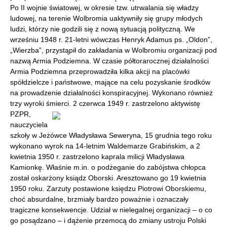
Po II wojnie światowej, w okresie tzw. utrwalania się władzy
ludowej, na terenie Wolbromia uaktywniły się grupy młodych
ludzi, którzy nie godzili się z nową sytuacją polityczną. We
wrześniu 1948 r. 21-letni wówczas Henryk Adamus ps. „Oldon”,
„Wierzba”, przystąpił do zakładania w Wolbromiu organizacji pod
nazwą Armia Podziemna. W czasie półtorarocznej działalności
Armia Podziemna przeprowadziła kilka akcji na placówki
spółdzielcze i państwowe, mające na celu pozyskanie środków
na prowadzenie działalności konspiracyjnej. Wykonano również
trzy wyroki śmierci.
2 czerwca 1949 r. zastrzelono aktywistę
PZPR,
nauczyciela
szkoły w Jeżówce Władysława Seweryna, 15 grudnia tego roku
wykonano wyrok na 14-letnim Waldemarze Grabińskim, a 2
kwietnia 1950 r. zastrzelono kaprala milicji Władysława
Kamionkę. Właśnie m.in. o podżeganie do zabójstwa chłopca
został oskarżony ksiądz Oborski. Aresztowano go 19 kwietnia
1950 roku. Zarzuty postawione księdzu Piotrowi Oborskiemu,
choć absurdalne, brzmiały bardzo poważnie i oznaczały
tragiczne konsekwencje. Udział w nielegalnej organizacji – o co
go posądzano – i dążenie przemocą do zmiany ustroju Polski