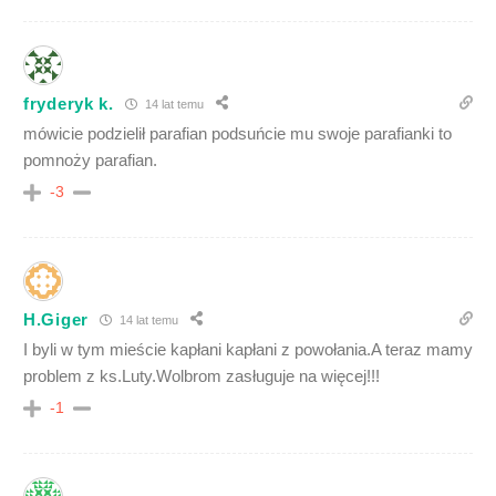
fryderyk k.
14 lat temu
mówicie podzielił parafian podsuńcie mu swoje parafianki to
pomnoży parafian.
-3
H.Giger
14 lat temu
I byli w tym mieście kapłani kapłani z powołania.A teraz mamy
problem z ks.Luty.Wolbrom zasługuje na więcej!!!
-1