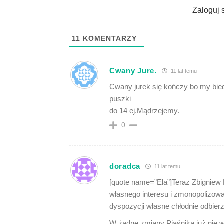
Zaloguj 
11
KOMENTARZY
Cwany Jure.
11 lat temu
Cwany jurek się kończy bo my bie
puszki
do 14 ej.Mądrzejemy.
0
doradca
11 lat temu
[quote name=”Ela”]Teraz Zbignie
własnego interesu i zmonopolizow
dyspozycji własne chłodnie odbier
W żadne zmiany Piaśnika już nie 