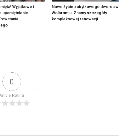
mięta! Wyjątkowe i
Nowe życie zabytkowego dworca w
e upamiętnienie
Wolbromiu. Znamy szczegóły
Powstania
kompleksowej renowacji
iego
0
Article Rating