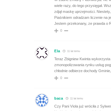
wiele razy, do tego przysięgał. W
zdjął maskę uprzejmości. Niestet
Piaśnikiem odradzam liczenie na 
Jestem przekonany, ze prawda o R
0
Ela
11 lat temu
Teraz Zbigniew Kwinta wykorzysta
zmonopolizowania rynku usług po
chłodnie odbierze dochody Gminie,
0
baca
11 lat temu
Czy Pani Viola już wróciła z Sylwe