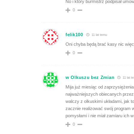
No i który burmistrz podpisał umo
0
felik100
11 lat temu
Oni chyba będą brać kasy nic więc
0
w Olkuszu bez Zmian
11 lat t
Mija już miesiąc od zaprzysiężeni
najważniejszych obiecanych przez 
walczy z olkuskimi układami, jak 
zacznie realizować swój program w
pomysłami i nie miał zamiaru ich
0