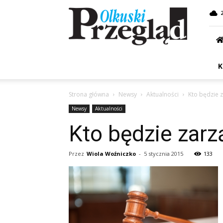
Przegląd
Olkuski
K
Strona główna
Newsy
Aktualności
Kto będzie 
Newsy
Aktualności
Kto będzie zar
Przez
Wiola Woźniczko
-
5 stycznia 2015
133