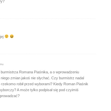
wy?
jej
emu
a burmistrza Romana Piaśnika, a o wprowadzeniu
niego zmian jakoś nie słychać. Czy burmistrz nadal
to rzekomo robił przed wyborami? Kiedy Roman Piaśnik
yborczy? A może tylko podpisał się pod czyimiś
 wprowadzać?