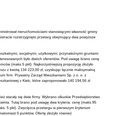
dministrował nieruchomościami stanowiącymi własność gminy
racie rozstrzygnięto przetarg obejmujący dwa powyższe
eszkalnymi, socjalnymi, użytkowymi, przynależnymi gruntami
teresowanych było dwóch oferentów. Pod uwagę brano cenę
emców (maks.5 pkt). Najkorzystniejszą propozycję złożyło
szu z kwotą 134 223,00 zł, uzyskując łącznie maksymalną
jum firm: Prywatny Zarząd Mieszkaniami Sp. z o. o. z
szkaniowej z Kielc, które zaproponowało 140 194,56 zł
starały się dwie firmy. Wybrano olkuskie Przedsiębiorstwo
winta. Tutaj brano pod uwagę dwa kryteria: cenę (maks.95
s. 5 pkt). Zwycięzca przetargu w pierwszym kryterium
natomiast 0 punktów. Ofertę złożyło również