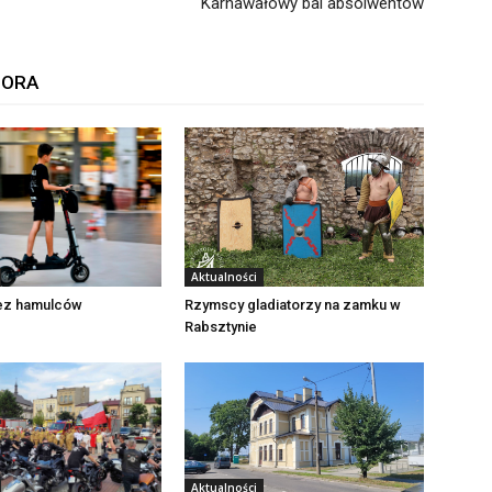
Karnawałowy bal absolwentów
TORA
Aktualności
Rzymscy gladiatorzy na zamku w
bez hamulców
Rabsztynie
Aktualności