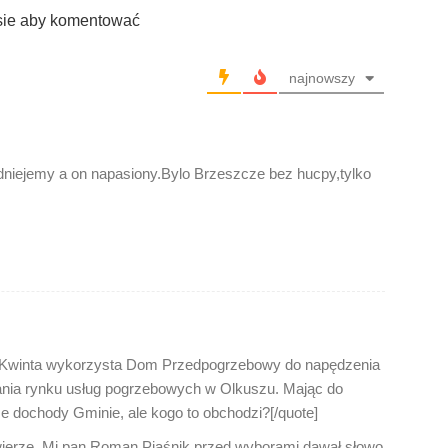
sie aby komentować
najnowszy
dniejemy a on napasiony.Bylo Brzeszcze bez hucpy,tylko
w Kwinta wykorzysta Dom Przedpogrzebowy do napędzenia
ania rynku usług pogrzebowych w Olkuszu. Mając do
ze dochody Gminie, ale kogo to obchodzi?[/quote]
wierzę. Mi pan Roman Piaśnik przed wyborami dawał słowo