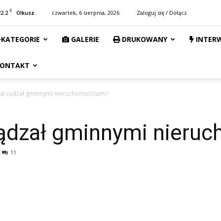
C
22.2
czwartek, 6 sierpnia, 2026
Zaloguj się / Dołącz
Olkusz
KATEGORIE
GALERIE
DRUKOWANY
INTER
ONTAKT
zarządzał gminnymi nieruchomościami?
ządzał gminnymi nieru
11