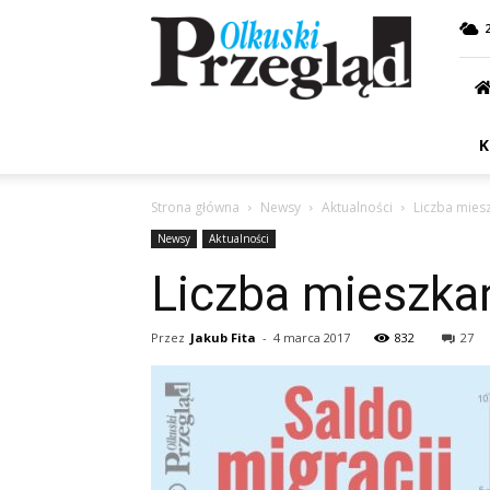
Przegląd
Olkuski
K
Strona główna
Newsy
Aktualności
Liczba mies
Newsy
Aktualności
Liczba mieszka
Przez
Jakub Fita
-
4 marca 2017
832
27