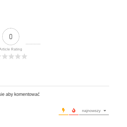
0
Article Rating
sie aby komentować
najnowszy