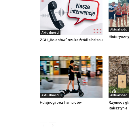
Aktualności
Aktualności
Historyczny
ZGH „Bolesław” szuka źródła hałasu
Aktualności
Aktualności
Rzymscy gl
Hulajnogi bez hamulców
Rabsztynie