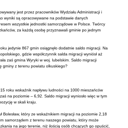
wany jest przez pracowników Wydziału Administracji i
ego wyniki są opracowywane na podstawie danych
resem wszystkie jednostki samorządowe w Polsce. Twórcy
szkańców, za każdą osobę przyznawali gminie po jednym
ku jedynie 867 gmin osiągnęło dodatnie saldo migracji. Na
kopolskiego, gdzie współczynnik salda migracji wyniósł aż
a zaś gmina Wyryki w woj. lubelskim. Saldo migracji
ię gminy z terenu powiatu olkuskiego?
015 roku wskaźnik napływu ludności na 1000 mieszańców
 zaś na poziomie – 6,92. Saldo migracji wyniosło więc w tym
ozycję w skali kraju.
Bolesław, który ze wskaźnikiem migracji na poziomie 2,18
tnim samorządem z terenu naszego powiatu, który może
zkania na jego terenie, niż ilością osób chcących go opuścić,