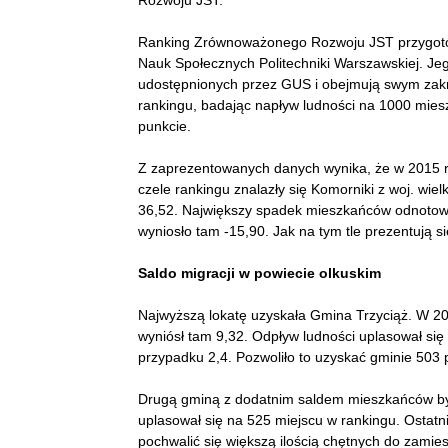
Rozwoju JST.
Ranking Zrównoważonego Rozwoju JST przygotowy
Nauk Społecznych Politechniki Warszawskiej. J
udostępnionych przez GUS i obejmują swym zak
rankingu, badając napływ ludności na 1000 mie
punkcie.
Z zaprezentowanych danych wynika, że w 2015 ro
czele rankingu znalazły się Komorniki z woj. wiel
36,52. Największy spadek mieszkańców odnotował
wyniosło tam -15,90. Jak na tym tle prezentują s
Saldo migracji w powiecie olkuskim
Najwyższą lokatę uzyskała Gmina Trzyciąż. W 2
wyniósł tam 9,32. Odpływ ludności uplasował się
przypadku 2,4. Pozwoliło to uzyskać gminie 503 p
Drugą gminą z dodatnim saldem mieszkańców był 
uplasował się na 525 miejscu w rankingu. Osta
pochwalić się większą ilością chętnych do zamies