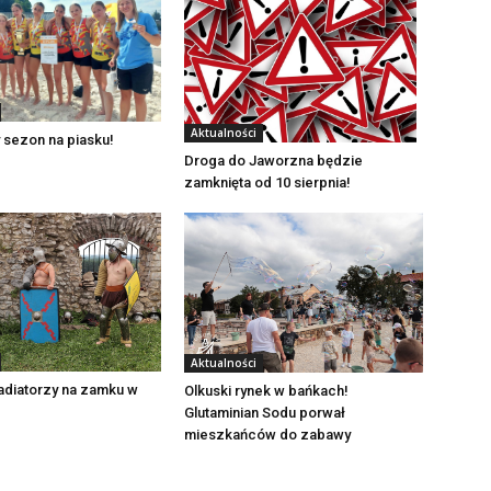
Aktualności
 sezon na piasku!
Droga do Jaworzna będzie
zamknięta od 10 sierpnia!
Aktualności
adiatorzy na zamku w
Olkuski rynek w bańkach!
Glutaminian Sodu porwał
mieszkańców do zabawy