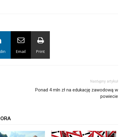
din
Email
Print
Następny artykuł
Ponad 4 mln zł na edukację zawodową w
powiecie
TORA