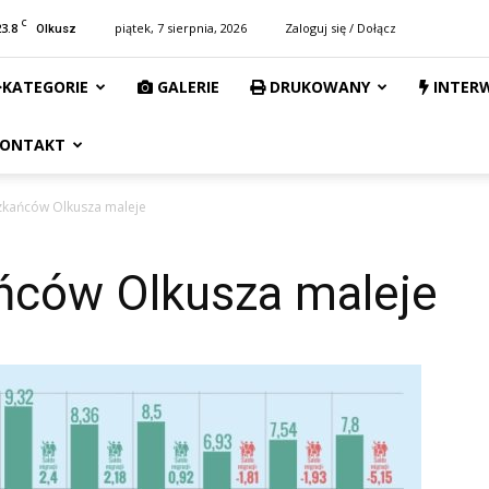
C
23.8
piątek, 7 sierpnia, 2026
Zaloguj się / Dołącz
Olkusz
KATEGORIE
GALERIE
DRUKOWANY
INTER
ONTAKT
zkańców Olkusza maleje
ńców Olkusza maleje