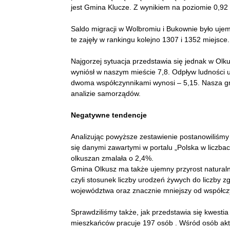
jest Gmina Klucze. Z wynikiem na poziomie 0,92 
Saldo migracji w Wolbromiu i Bukownie było uje
te zajęły w rankingu kolejno 1307 i 1352 miejsce.
Najgorzej sytuacja przedstawia się jednak w Ol
wyniósł w naszym mieście 7,8. Odpływ ludności 
dwoma współczynnikami wynosi – 5,15. Nasza gm
analizie samorządów.
Negatywne tendencje
Analizując powyższe zestawienie postanowiliśmy 
się danymi zawartymi w portalu „Polska w liczba
olkuszan zmalała o 2,4%.
Gmina Olkusz ma także ujemny przyrost natural
czyli stosunek liczby urodzeń żywych do liczby z
województwa oraz znacznie mniejszy od współczy
Sprawdziliśmy także, jak przedstawia się kwesti
mieszkańców pracuje 197 osób . Wśród osób ak