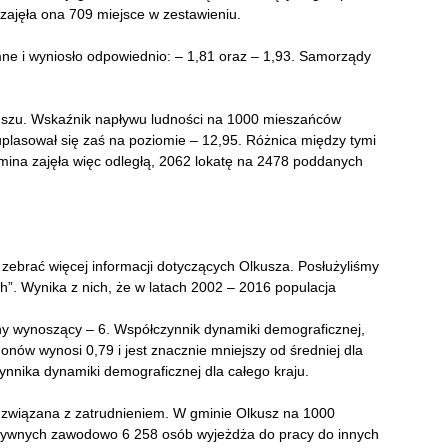
zajęła ona 709 miejsce w zestawieniu.
mne i wyniosło odpowiednio: – 1,81 oraz – 1,93. Samorządy
kuszu. Wskaźnik napływu ludności na 1000 mieszańców
uplasował się zaś na poziomie – 12,95. Różnica między tymi
ina zajęła więc odległą, 2062 lokatę na 2478 poddanych
zebrać więcej informacji dotyczących Olkusza. Posłużyliśmy
ch”. Wynika z nich, że w latach 2002 – 2016 populacja
ny wynoszący – 6. Współczynnik dynamiki demograficznej,
gonów wynosi 0,79 i jest znacznie mniejszy od średniej dla
nnika dynamiki demograficznej dla całego kraju.
a związana z zatrudnieniem. W gminie Olkusz na 1000
tywnych zawodowo 6 258 osób wyjeżdża do pracy do innych