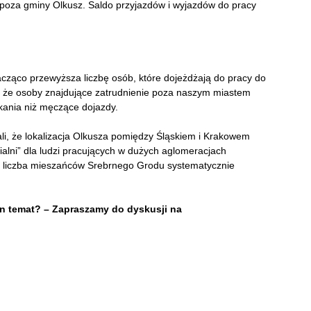
spoza gminy Olkusz. Saldo przyjazdów i wyjazdów do pracy
cząco przewyższa liczbę osób, które dojeżdżają do pracy do
, że osoby znajdujące zatrudnienie poza naszym miastem
kania niż męczące dojazdy.
i, że lokalizacja Olkusza pomiędzy Śląskiem i Krakowem
ialni” dla ludzi pracujących w dużych aglomeracjach
 że liczba mieszańców Srebrnego Grodu systematycznie
ten temat? – Zapraszamy do dyskusji na