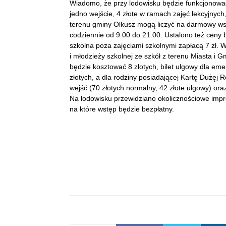
Wiadomo, że przy lodowisku będzie funkcjonować
jedno wejście, 4 złote w ramach zajęć lekcyjnych
terenu gminy Olkusz mogą liczyć na darmowy ws
codziennie od 9.00 do 21.00. Ustalono też ceny bi
szkolna poza zajęciami szkolnymi zapłacą 7 zł. W
i młodzieży szkolnej ze szkół z terenu Miasta i G
będzie kosztować 8 złotych, bilet ulgowy dla emery
złotych, a dla rodziny posiadającej Kartę Dużęj 
wejść (70 złotych normalny, 42 złote ulgowy) ora
Na lodowisku przewidziano okolicznościowe imprezy
na które wstęp będzie bezpłatny.