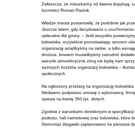
Zwłaszcza, że mieszkańcy od dawna dopytują, czy
burmistrz Roman Piaśnik.
Władze miasta postanowiły, że podobnie jak prze
Jeszcze latem, gdy decydowano o uruchomieniu śl
opłacalne dla gminy. – Jeśli wszystko powierzymy
lodowiska, oczywiście pozostawiając wzorem ubie
organizację wzięlibyśmy na siebie, a tylko wynaję
droższe, bowiem musielibyśmy zatrudnić dodatko
warunki atmosferyczne zimą nie będą nam sprzyja
wyższych kosztów organizacji lodowiska – tłuma
społecznych.
Na ogłoszony przetarg na organizację lodowiska 
Niedawno podpisano umowę z wykonawcą, firmą WM
opiewa na kwotę 350 tys. złotych.
Zgodnie z warunkami określonymi w specyfikacji
podestu, hali namiotowej oraz lodowiska, które b
Demontaż ślizgawki zaplanowano na pierwsze d