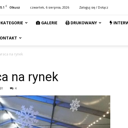
C
35.1
czwartek, 6 sierpnia, 2026
Zaloguj się / Dołącz
Olkusz
KATEGORIE
GALERIE
DRUKOWANY
INTER
ONTAKT
raca na rynek
a na rynek
61
4