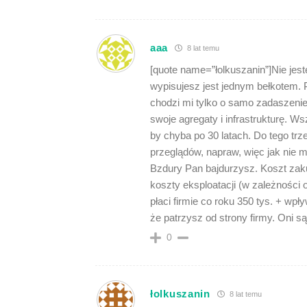
aaa
8 lat temu
[quote name=”łolkuszanin”]Nie jes
wypisujesz jest jednym bełkotem. P
chodzi mi tylko o samo zadaszenie,
swoje agregaty i infrastrukturę. Ws
by chyba po 30 latach. Do tego tr
przeglądów, napraw, więc jak nie ma
Bzdury Pan bajdurzysz. Koszt zaku
koszty eksploatacji (w zależności o
płaci firmie co roku 350 tys. + wpł
że patrzysz od strony firmy. Oni 
0
łolkuszanin
8 lat temu