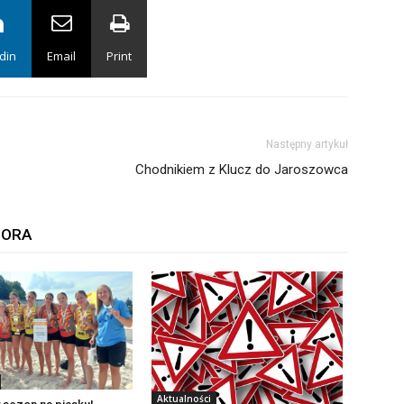
din
Email
Print
Następny artykuł
Chodnikiem z Klucz do Jaroszowca
TORA
Aktualności