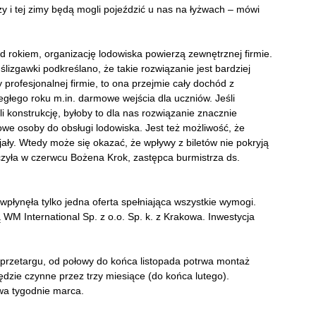
 i tej zimy będą mogli pojeździć u nas na łyżwach – mówi
d rokiem, organizację lodowiska powierzą zewnętrznej firmie.
izgawki podkreślano, że takie rozwiązanie jest bardziej
 profesjonalnej firmie, to ona przejmie cały dochód z
głego roku m.in. darmowe wejścia dla uczniów. Jeśli
li konstrukcję, byłoby to dla nas rozwiązanie znacznie
we osoby do obsługi lodowiska. Jest też możliwość, że
ły. Wtedy może się okazać, że wpływy z biletów nie pokryją
czyła w czerwcu Bożena Krok, zastępca burmistrza ds.
wpłynęła tylko jedna oferta spełniająca wszystkie wymogi.
 International Sp. z o.o. Sp. k. z Krakowa. Inwestycja
 przetargu, od połowy do końca listopada potrwa montaż
ędzie czynne przez trzy miesiące (do końca lutego).
wa tygodnie marca.