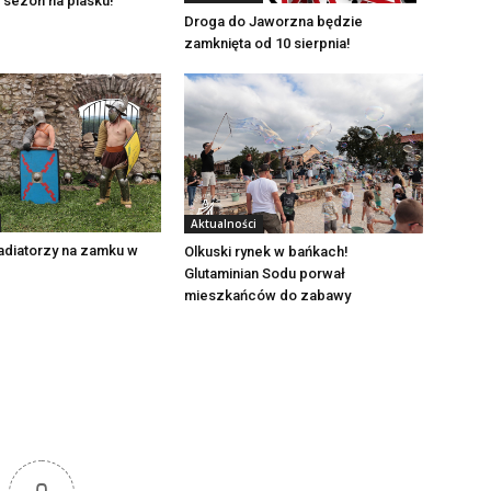
 sezon na piasku!
Droga do Jaworzna będzie
zamknięta od 10 sierpnia!
Aktualności
adiatorzy na zamku w
Olkuski rynek w bańkach!
Glutaminian Sodu porwał
mieszkańców do zabawy