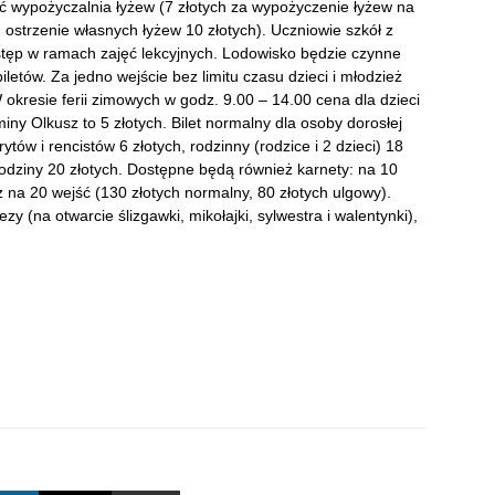
 wypożyczalnia łyżew (7 złotych za wypożyczenie łyżew na
, ostrzenie własnych łyżew 10 złotych). Uczniowie szkół z
tęp w ramach zajęć lekcyjnych. Lodowisko będzie czynne
letów. Za jedno wejście bez limitu czasu dzieci i młodzież
 okresie ferii zimowych w godz. 9.00 – 14.00 cena dla dzieci
miny Olkusz to 5 złotych. Bilet normalny dla osoby dorosłej
tów i rencistów 6 złotych, rodzinny (rodzice i 2 dzieci) 18
Rodziny 20 złotych. Dostępne będą również karnety: na 10
z na 20 wejść (130 złotych normalny, 80 złotych ulgowy).
 (na otwarcie ślizgawki, mikołajki, sylwestra i walentynki),