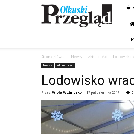
Przegląd
Olkuski
K
Strona główna
Newsy
Aktualności
Lodowisko w
Newsy
Aktualności
Lodowisko wrac
Przez
Wiola Woźniczko
-
17 października 2017
3