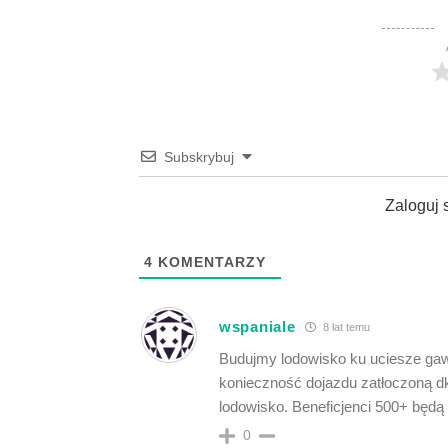
Subskrybuj
Zaloguj 
4
KOMENTARZY
wspaniale
8 lat temu
Budujmy lodowisko ku uciesze gawi
konieczność dojazdu zatłoczoną dk
lodowisko. Beneficjenci 500+ będą 
0