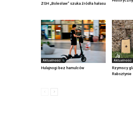
Historyczny
ZGH „Bolesław” szuka źródła hałasu
Aktualności
Aktualności
Rzymscy gl
Hulajnogi bez hamulców
Rabsztynie