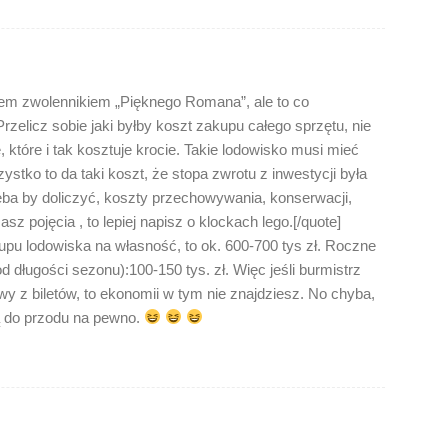
tem zwolennikiem „Pięknego Romana”, ale to co
rzelicz sobie jaki byłby koszt zakupu całego sprzętu, nie
 które i tak kosztuje krocie. Takie lodowisko musi mieć
zystko to da taki koszt, że stopa zwrotu z inwestycji była
zeba by doliczyć, koszty przechowywania, konserwacji,
sz pojęcia , to lepiej napisz o klockach lego.[/quote]
pu lodowiska na własność, to ok. 600-700 tys zł. Roczne
d długości sezonu):100-150 tys. zł. Więc jeśli burmistrz
ywy z biletów, to ekonomii w tym nie znajdziesz. No chyba,
są do przodu na pewno.