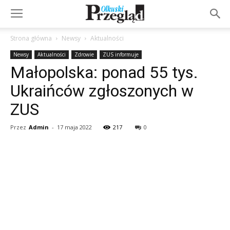
Strona główna
Newsy
Aktualności
Newsy
Aktualności
Zdrowie
ZUS informuje
Małopolska: ponad 55 tys.
Ukraińców zgłoszonych w
ZUS
Przez
Admin
-
17 maja 2022
217
0