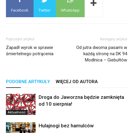
Facebook
Twitter
WhatsApp
Poprzedni artykuł
Następny artykuł
Zapadł wyrok w sprawie
Od jutra dwoma pasami w
śmiertelnego potrącenia
każdą stronę na DK 94
Modlnica – Giebułtów
PODOBNE ARTYKUŁY
WIĘCEJ OD AUTORA
Droga do Jaworzna będzie zamknięta
od 10 sierpnia!
Aktualności
Hulajnogi bez hamulców