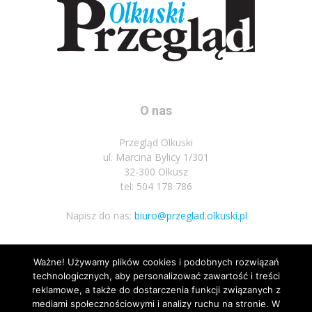
O nas
Przegląd Olkuski
ul. Marcina Bylicy 1/301
32-300 Olkusz
tel: 504 178 786
Napisz do nas:
biuro@przeglad.olkuski.pl
Ważne! Używamy plików cookies i podobnych rozwiązań
Podążaj za nami
technologicznych, aby personalizować zawartość i treści
reklamowe, a także do dostarczenia funkcji związanych z
mediami społecznościowymi i analizy ruchu na stronie. W