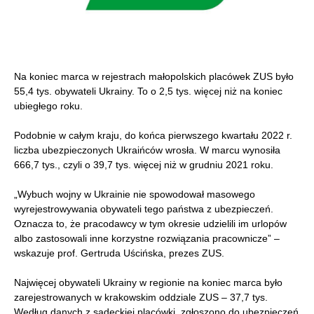
Na koniec marca w rejestrach małopolskich placówek ZUS było
55,4 tys. obywateli Ukrainy. To o 2,5 tys. więcej niż na koniec
ubiegłego roku.
Podobnie w całym kraju, do końca pierwszego kwartału 2022 r.
liczba ubezpieczonych Ukraińców wrosła. W marcu wynosiła
666,7 tys., czyli o 39,7 tys. więcej niż w grudniu 2021 roku.
„Wybuch wojny w Ukrainie nie spowodował masowego
wyrejestrowywania obywateli tego państwa z ubezpieczeń.
Oznacza to, że pracodawcy w tym okresie udzielili im urlopów
albo zastosowali inne korzystne rozwiązania pracownicze” –
wskazuje prof. Gertruda Uścińska, prezes ZUS.
Najwięcej obywateli Ukrainy w regionie na koniec marca było
zarejestrowanych w krakowskim oddziale ZUS – 37,7 tys.
Według danych z sądeckiej placówki, zgłoszono do ubezpieczeń