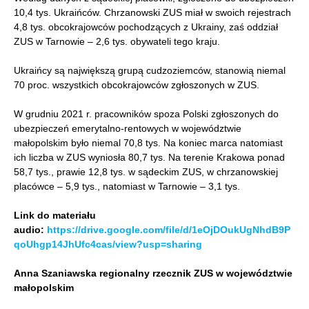
10,4 tys. Ukraińców. Chrzanowski ZUS miał w swoich rejestrach
4,8 tys. obcokrajowców pochodzących z Ukrainy, zaś oddział
ZUS w Tarnowie – 2,6 tys. obywateli tego kraju.
Ukraińcy są największą grupą cudzoziemców, stanowią niemal
70 proc. wszystkich obcokrajowców zgłoszonych w ZUS.
W grudniu 2021 r. pracowników spoza Polski zgłoszonych do
ubezpieczeń emerytalno-rentowych w województwie
małopolskim było niemal 70,8 tys. Na koniec marca natomiast
ich liczba w ZUS wyniosła 80,7 tys. Na terenie Krakowa ponad
58,7 tys., prawie 12,8 tys. w sądeckim ZUS, w chrzanowskiej
placówce – 5,9 tys., natomiast w Tarnowie – 3,1 tys.
Link do materiału
audio:
https://drive.google.com/file/d/1eOjDOukUgNhdB9P
qoUhgp14JhUfc4cas/view?usp=sharing
Anna Szaniawska regionalny rzecznik ZUS w województwie
małopolskim