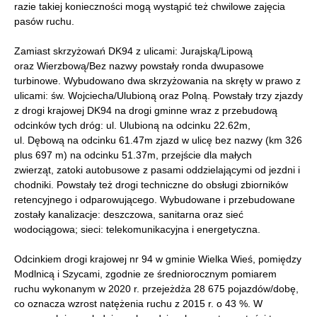
razie takiej konieczności mogą wystąpić też chwilowe zajęcia
pasów ruchu.
Zamiast skrzyżowań DK94 z ulicami: Jurajską/Lipową
oraz Wierzbową/Bez nazwy powstały ronda dwupasowe
turbinowe. Wybudowano dwa skrzyżowania na skręty w prawo z
ulicami: św. Wojciecha/Ulubioną oraz Polną. Powstały trzy zjazdy
z drogi krajowej DK94 na drogi gminne wraz z przebudową
odcinków tych dróg: ul. Ulubioną na odcinku 22.62m,
ul. Dębową na odcinku 61.47m zjazd w ulicę bez nazwy (km 326
plus 697 m) na odcinku 51.37m, przejście dla małych
zwierząt, zatoki autobusowe z pasami oddzielającymi od jezdni i
chodniki. Powstały też drogi techniczne do obsługi zbiorników
retencyjnego i odparowującego. Wybudowane i przebudowane
zostały kanalizacje: deszczowa, sanitarna oraz sieć
wodociągowa; sieci: telekomunikacyjna i energetyczna.
Odcinkiem drogi krajowej nr 94 w gminie Wielka Wieś, pomiędzy
Modlnicą i Szycami, zgodnie ze średniorocznym pomiarem
ruchu wykonanym w 2020 r. przejeżdża 28 675 pojazdów/dobę,
co oznacza wzrost natężenia ruchu z 2015 r. o 43 %. W