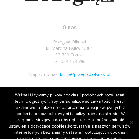
O nas
Przegląd Olkuski
ul. Marcina Bylicy 1/301
32-300 Olkusz
tel: 504 178 786
Napisz do nas:
biuro@przeglad.olkuski.pl
Ważne! Używamy plików cookies i podobnych rozwiązań
Podążaj za nami
technologicznych, aby personalizować zawartość i treści
reklamowe, a także do dostarczenia funkcji związanych z
mediami społecznościowymi i analizy ruchu na stronie. W
programie służącym do obsługi internetu można zmienić
ustawienia dotyczące cookies.Korzystanie z naszych serwisów
internetowych bez zmiany ustawień dotyczących cookies
oznacza, że będą one zapisane w pamięci urządzenia.