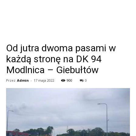
Od jutra dwoma pasami w
każdą stronę na DK 94
Modlnica – Giebułtów
Przez
Admin
-
17 maja 2022
900
0