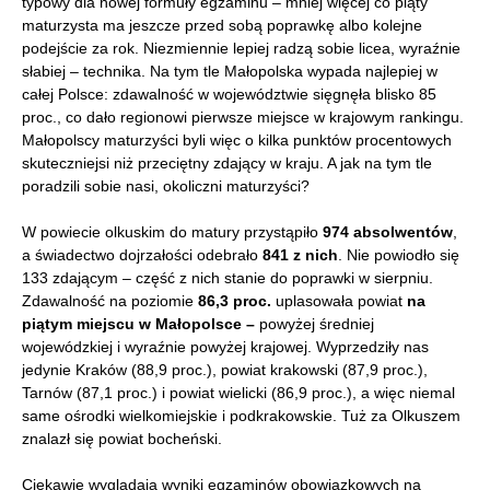
typowy dla nowej formuły egzaminu – mniej więcej co piąty
maturzysta ma jeszcze przed sobą poprawkę albo kolejne
podejście za rok. Niezmiennie lepiej radzą sobie licea, wyraźnie
słabiej – technika. Na tym tle Małopolska wypada najlepiej w
całej Polsce: zdawalność w województwie sięgnęła blisko 85
proc., co dało regionowi pierwsze miejsce w krajowym rankingu.
Małopolscy maturzyści byli więc o kilka punktów procentowych
skuteczniejsi niż przeciętny zdający w kraju. A jak na tym tle
poradzili sobie nasi, okoliczni maturzyści?
W powiecie olkuskim do matury przystąpiło
974 absolwentów
,
a świadectwo dojrzałości odebrało
841 z nich
. Nie powiodło się
133 zdającym – część z nich stanie do poprawki w sierpniu.
Zdawalność na poziomie
86,3 proc.
uplasowała powiat
na
piątym miejscu w Małopolsce –
powyżej średniej
wojewódzkiej i wyraźnie powyżej krajowej. Wyprzedziły nas
jedynie Kraków (88,9 proc.), powiat krakowski (87,9 proc.),
Tarnów (87,1 proc.) i powiat wielicki (86,9 proc.), a więc niemal
same ośrodki wielkomiejskie i podkrakowskie. Tuż za Olkuszem
znalazł się powiat bocheński.
Ciekawie wyglądają wyniki egzaminów obowiązkowych na