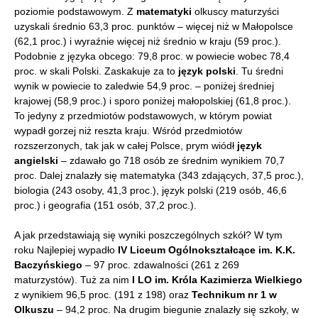
poziomie podstawowym. Z
matematyki
olkuscy maturzyści
uzyskali średnio 63,3 proc. punktów – więcej niż w Małopolsce
(62,1 proc.) i wyraźnie więcej niż średnio w kraju (59 proc.).
Podobnie z języka obcego: 79,8 proc. w powiecie wobec 78,4
proc. w skali Polski. Zaskakuje za to
język polski
. Tu średni
wynik w powiecie to zaledwie 54,9 proc. – poniżej średniej
krajowej (58,9 proc.) i sporo poniżej małopolskiej (61,8 proc.).
To jedyny z przedmiotów podstawowych, w którym powiat
wypadł gorzej niż reszta kraju. Wśród przedmiotów
rozszerzonych, tak jak w całej Polsce, prym wiódł
język
angielski
– zdawało go 718 osób ze średnim wynikiem 70,7
proc. Dalej znalazły się matematyka (343 zdających, 37,5 proc.),
biologia (243 osoby, 41,3 proc.), język polski (219 osób, 46,6
proc.) i geografia (151 osób, 37,2 proc.).
A jak przedstawiają się wyniki poszczególnych szkół? W tym
roku Najlepiej wypadło
IV Liceum Ogólnokształcące im. K.K.
Baczyńskiego
– 97 proc. zdawalności (261 z 269
maturzystów). Tuż za nim
I LO im. Króla Kazimierza Wielkiego
z wynikiem 96,5 proc. (191 z 198) oraz
Technikum nr 1 w
Olkuszu
– 94,2 proc. Na drugim biegunie znalazły się szkoły, w