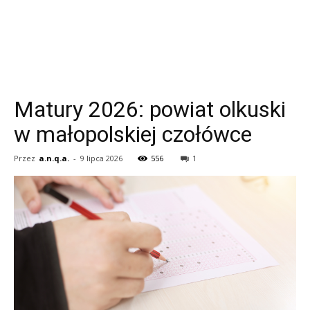
Matury 2026: powiat olkuski
w małopolskiej czołówce
Przez
a.n.q.a.
-
9 lipca 2026
556
1