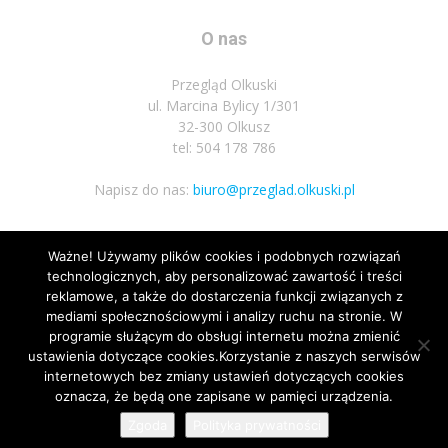
O nas
Przegląd Olkuski
ul. Marcina Bylicy 1/301
32-300 Olkusz
tel: 504 178 786
Napisz do nas:
biuro@przeglad.olkuski.pl
Ważne! Używamy plików cookies i podobnych rozwiązań
Podążaj za nami
technologicznych, aby personalizować zawartość i treści
reklamowe, a także do dostarczenia funkcji związanych z
mediami społecznościowymi i analizy ruchu na stronie. W
programie służącym do obsługi internetu można zmienić
ustawienia dotyczące cookies.Korzystanie z naszych serwisów
internetowych bez zmiany ustawień dotyczących cookies
1
oznacza, że będą one zapisane w pamięci urządzenia.
Nota prawna
Polityka prywatnosci
Kariera
Regulamin
Zgoda
Polityka prywatności
© Wszelkie prawa zastrzeżone 2020