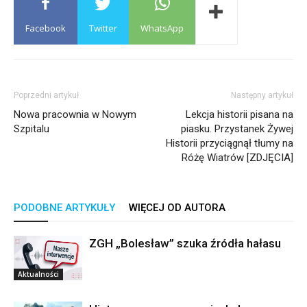
Facebook
Twitter
WhatsApp
Poprzedni artykuł
Następny artykuł
Nowa pracownia w Nowym
Lekcja historii pisana na
Szpitalu
piasku. Przystanek Żywej
Historii przyciągnął tłumy na
Różę Wiatrów [ZDJĘCIA]
PODOBNE ARTYKUŁY
WIĘCEJ OD AUTORA
ZGH „Bolesław” szuka źródła hałasu
Aktualności