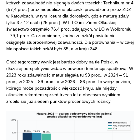
których zdawalność nie sięgnęła dwóch trzecich: Technikum nr 4
(57,4 proc.) oraz niepubliczne placówki prowadzone przez ZDZ
w Katowicach, w tym liceum dla dorosłych, gdzie maturę zdały
tylko 3 z 12 osób (25 proc.). W II LO im. Ziemi Olkuskiej
świadectwo otrzymało 76,4 proc. zdających, w LO w Wolbromiu
– 79,1 proc. Co znamienne, żadna ze szkół powiatu nie
osiągnęła stuprocentowej zdawalności. Dla porównania – w całej
Małopolsce takich szkół było 35, a w kraju 348.
Choć tegoroczny wynik jest bardzo dobry na tle Polski, w
dłuższej perspektywie widać w powiecie tendencję spadkową. W
2023 roku zdawalność matur sięgała tu 93 proc., w 2024 – 91
proc., w 2025 – 89 proc., a w 2026 – 86 proc. To wciąż poziom,
którego może pozazdrościć większość kraju, ale między
olkuskim rekordem sprzed trzech lat a obecnym wynikiem
zrobiło się już siedem punktów procentowych różnicy.