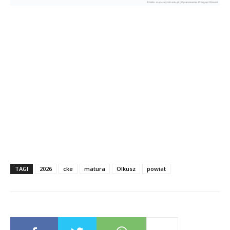
TAGI
2026
cke
matura
Olkusz
powiat