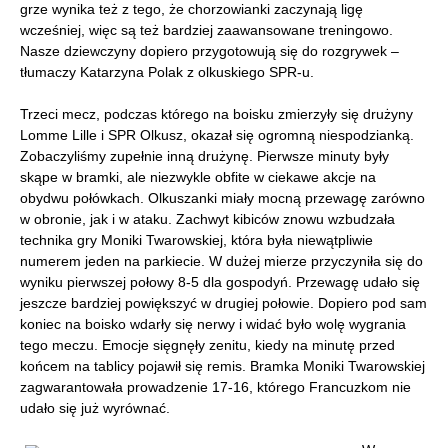
grze wynika też z tego, że chorzowianki zaczynają ligę
wcześniej, więc są też bardziej zaawansowane treningowo.
Nasze dziewczyny dopiero przygotowują się do rozgrywek –
tłumaczy Katarzyna Polak z olkuskiego SPR-u.
Trzeci mecz, podczas którego na boisku zmierzyły się drużyny
Lomme Lille i SPR Olkusz, okazał się ogromną niespodzianką.
Zobaczyliśmy zupełnie inną drużynę. Pierwsze minuty były
skąpe w bramki, ale niezwykle obfite w ciekawe akcje na
obydwu połówkach. Olkuszanki miały mocną przewagę zarówno
w obronie, jak i w ataku. Zachwyt kibiców znowu wzbudzała
technika gry Moniki Twarowskiej, która była niewątpliwie
numerem jeden na parkiecie. W dużej mierze przyczyniła się do
wyniku pierwszej połowy 8-5 dla gospodyń. Przewagę udało się
jeszcze bardziej powiększyć w drugiej połowie. Dopiero pod sam
koniec na boisko wdarły się nerwy i widać było wolę wygrania
tego meczu. Emocje sięgnęły zenitu, kiedy na minutę przed
końcem na tablicy pojawił się remis. Bramka Moniki Twarowskiej
zagwarantowała prowadzenie 17-16, którego Francuzkom nie
udało się już wyrównać.