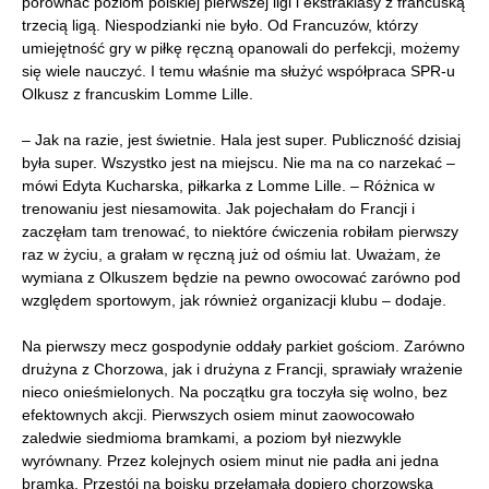
porównać poziom polskiej pierwszej ligi i ekstraklasy z francuską
trzecią ligą. Niespodzianki nie było. Od Francuzów, którzy
umiejętność gry w piłkę ręczną opanowali do perfekcji, możemy
się wiele nauczyć. I temu właśnie ma służyć współpraca SPR-u
Olkusz z francuskim Lomme Lille.
– Jak na razie, jest świetnie. Hala jest super. Publiczność dzisiaj
była super. Wszystko jest na miejscu. Nie ma na co narzekać –
mówi Edyta Kucharska, piłkarka z Lomme Lille. – Różnica w
trenowaniu jest niesamowita. Jak pojechałam do Francji i
zaczęłam tam trenować, to niektóre ćwiczenia robiłam pierwszy
raz w życiu, a grałam w ręczną już od ośmiu lat. Uważam, że
wymiana z Olkuszem będzie na pewno owocować zarówno pod
względem sportowym, jak również organizacji klubu – dodaje.
Na pierwszy mecz gospodynie oddały parkiet gościom. Zarówno
drużyna z Chorzowa, jak i drużyna z Francji, sprawiały wrażenie
nieco onieśmielonych. Na początku gra toczyła się wolno, bez
efektownych akcji. Pierwszych osiem minut zaowocowało
zaledwie siedmioma bramkami, a poziom był niezwykle
wyrównany. Przez kolejnych osiem minut nie padła ani jedna
bramka. Przestój na boisku przełamała dopiero chorzowska