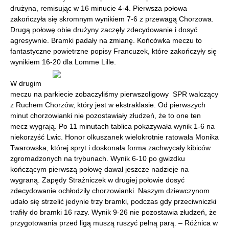
drużyna, remisując w 16 minucie 4-4. Pierwsza połowa
zakończyła się skromnym wynikiem 7-6 z przewagą Chorzowa.
Drugą połowę obie drużyny zaczęły zdecydowanie i dosyć
agresywnie. Bramki padały na zmianę. Końcówka meczu to
fantastyczne powietrzne popisy Francuzek, które zakończyły się
wynikiem 16-20 dla Lomme Lille.
W drugim
meczu na parkiecie zobaczyliśmy pierwszoligowy SPR walczący
z Ruchem Chorzów, który jest w ekstraklasie. Od pierwszych
minut chorzowianki nie pozostawiały złudzeń, że to one ten
mecz wygrają. Po 11 minutach tablica pokazywała wynik 1-6 na
niekorzyść Lwic. Honor olkuszanek wielokrotnie ratowała Monika
Twarowska, której spryt i doskonała forma zachwycały kibiców
zgromadzonych na trybunach. Wynik 6-10 po gwizdku
kończącym pierwszą połowę dawał jeszcze nadzieje na
wygraną. Zapędy Strażniczek w drugiej połowie dosyć
zdecydowanie ochłodziły chorzowianki. Naszym dziewczynom
udało się strzelić jedynie trzy bramki, podczas gdy przeciwniczki
trafiły do bramki 16 razy. Wynik 9-26 nie pozostawia złudzeń, że
przygotowania przed ligą muszą ruszyć pełną parą. – Różnica w