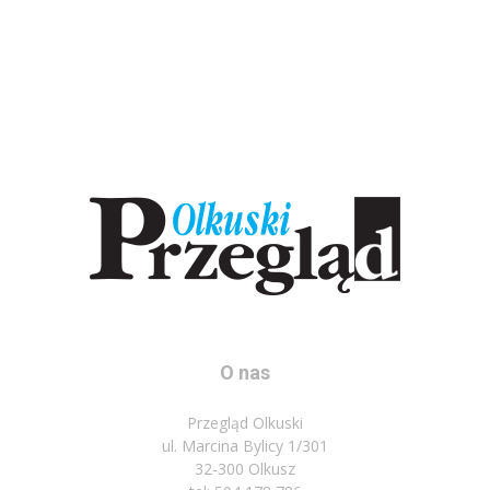
O nas
Przegląd Olkuski
ul. Marcina Bylicy 1/301
32-300 Olkusz