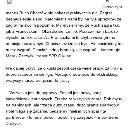
– W
pierwszym
meczu Ruch Chorzów nie pokazał praktycznie nic. Zagrał
beznadziejnie słabo. Natomiast z nami był na tyle sprężony, że
zagrał na swoim poziomie. My myśleliśmy, że Ruch zagra tak,
jak z Francuzkami. Okazało się, że nie. Postawił nam bardzo
wysoko poprzeczkę. A z Francuzkami to chyba wewnętrzne
ambicje musiały być. Chociaż też ciężko było. Ale chcieliśmy ten
mecz wygrać. Chociaż jedną bramką, ale wygrać – komentuje
Marek Zarzycki, trener SPR Olkusz.
Nie da się ukryć, że olkuski zespół czeka wiele pracy, zanim na
dobre rozpocznie się liga. Marząc o powrocie do ekstraklasy,
wszyscy muszą wziąć się do pracy.
– Wszystko jest do poprawy. Zespół jest nowy, parę
zawodniczek jest nowych. Trzeba to wszystko zgrać. Robimy to
na treningach, ale trzeba dużo czasu, dużo grania sparingów.
Potem liga się zacznie, będziemy mieli innych sparing-
partnerów. I to musi powoli, powoli się zazębiać – mówi trener
Zarzycki.