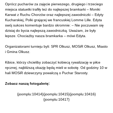
Oprócz pucharów za zajęcie pierwszego, drugiego i trzeciego
miejsca statuetki trafiły też do najlepszej bramkarki – Moniki
Karwat z Ruchu Chorzów oraz najlepszej zawodniczki – Edyty
Kucharskiej, Polki grającej we francuskiej Lomme Lille. Edyta
swój sukces komentuje bardzo skromnie: – Nie poczuwam się
dzisiaj do bycia najlepszą zawodniczką. Uważam, że były
lepsze. Chociażby nasza bramkarka – mówi Edyta.
Organizatorami turnieju byli: SPR Olkusz, MOSiR Olkusz, Miasto
i Gmina Olkusz.
Kibice, którzy chcieliby zobaczyć kobiecą rywalizację w piłce
ręcznej, najbliższą okazję będą mieli w sobotę. Od godziny 10 w
hali MOSiR dziewczyny powalczą o Puchar Starosty.
Zobacz naszą fotogalerię:
{joomplu:10414}{joomplu:10415}{joomplu:10416}
{joomplu:10417}