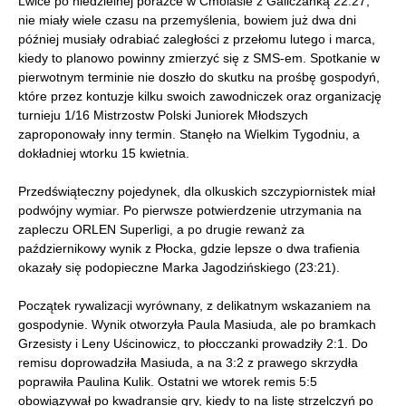
Lwice po niedzielnej porażce w Cmolasie z Galiczanką 22:27,
nie miały wiele czasu na przemyślenia, bowiem już dwa dni
później musiały odrabiać zaległości z przełomu lutego i marca,
kiedy to planowo powinny zmierzyć się z SMS-em. Spotkanie w
pierwotnym terminie nie doszło do skutku na prośbę gospodyń,
które przez kontuzje kilku swoich zawodniczek oraz organizację
turnieju 1/16 Mistrzostw Polski Juniorek Młodszych
zaproponowały inny termin. Stanęło na Wielkim Tygodniu, a
dokładniej wtorku 15 kwietnia.
Przedświąteczny pojedynek, dla olkuskich szczypiornistek miał
podwójny wymiar. Po pierwsze potwierdzenie utrzymania na
zapleczu ORLEN Superligi, a po drugie rewanż za
październikowy wynik z Płocka, gdzie lepsze o dwa trafienia
okazały się podopieczne Marka Jagodzińskiego (23:21).
Początek rywalizacji wyrównany, z delikatnym wskazaniem na
gospodynie. Wynik otworzyła Paula Masiuda, ale po bramkach
Grzesisty i Leny Uścinowicz, to płocczanki prowadziły 2:1. Do
remisu doprowadziła Masiuda, a na 3:2 z prawego skrzydła
poprawiła Paulina Kulik. Ostatni we wtorek remis 5:5
obowiązywał po kwadransie gry, kiedy to na listę strzelczyń po