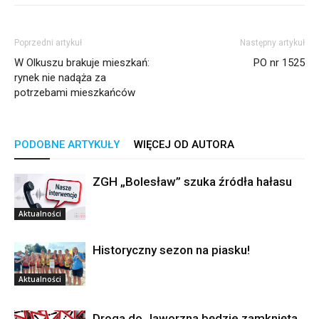
Poprzedni artykuł
Następny artykuł
W Olkuszu brakuje mieszkań:
PO nr 1525
rynek nie nadąża za
potrzebami mieszkańców
PODOBNE ARTYKUŁY
WIĘCEJ OD AUTORA
ZGH „Bolesław” szuka źródła hałasu
Aktualności
Historyczny sezon na piasku!
Aktualności
Droga do Jaworzna będzie zamknięta