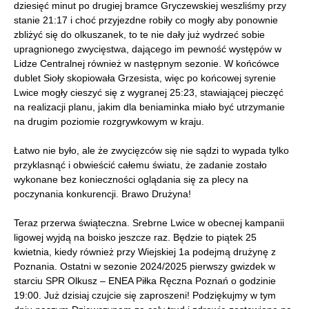
dziesięć minut po drugiej bramce Gryczewskiej weszliśmy przy
stanie 21:17 i choć przyjezdne robiły co mogły aby ponownie
zbliżyć się do olkuszanek, to te nie dały już wydrzeć sobie
upragnionego zwycięstwa, dającego im pewność występów w
Lidze Centralnej również w następnym sezonie. W końcówce
dublet Sioły skopiowała Grzesista, więc po końcowej syrenie
Lwice mogły cieszyć się z wygranej 25:23, stawiającej pieczęć
na realizacji planu, jakim dla beniaminka miało być utrzymanie
na drugim poziomie rozgrywkowym w kraju.
Łatwo nie było, ale że zwycięzców się nie sądzi to wypada tylko
przyklasnąć i obwieścić całemu światu, że zadanie zostało
wykonane bez konieczności oglądania się za plecy na
poczynania konkurencji. Brawo Drużyna!
Teraz przerwa świąteczna. Srebrne Lwice w obecnej kampanii
ligowej wyjdą na boisko jeszcze raz. Będzie to piątek 25
kwietnia, kiedy również przy Wiejskiej 1a podejmą drużynę z
Poznania. Ostatni w sezonie 2024/2025 pierwszy gwizdek w
starciu SPR Olkusz – ENEA Piłka Ręczna Poznań o godzinie
19:00. Już dzisiaj czujcie się zaproszeni! Podziękujmy w tym