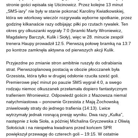
stronie gości wpisała się Uścinowicz. Przez kolejne 13 minut
„SMS-iary” nie były w stanie pokonać Karoliny Kwiatkowskiej,
która we wtorkowy wieczór rozgrywała wyborne spotkanie, przez
godzinę kilkanaście razy odbijając piłki po rzutach rywalek. Ten
okres gry olkuszanki wygrały 7:0 (bramki Marty Wroniewicz,
Magdaleny Barczyk, Kulik i Sioły), więc w 28. minucie zespół
trenera Haupy prowadził 12:5. Pierwszą połowę bramką na 13:7
po kontrze zamknęła aktywna od pierwszych akcji Kulik.
Przyjezdne po zmianie stron ambitnie ruszyły do odrabiania
strat. Pierwszoplanową postacią w obozie płocczanek była
Grzesista, która tylko w drugiej odsłonie rzuciła sześć goli.
Premierowe pięć minut po pauzie SMS wygrał 4:0, a swego
rodzaju niemoc olkuszanek przełamała dopiero fantastycznym
trafieniem Wroniewicz. Odpowiedź gościn z Mazowsza niemal
natychmiastowa – ponownie Grzesista z Mają Żochowską
zniwelowały straty do jednego trafienia (14:13). Lwice
wytrzymały jednak rosnącą presję wyniku. Dwa razy
„Kulka
”,
następnie z koła Sioła, a później Michalina Gryczewska z Oliwią
Sołościuk i na niespełna kwadrans przed końcem SPR
powiększył przewagę do czterech goli – 19:15. W ostatnie