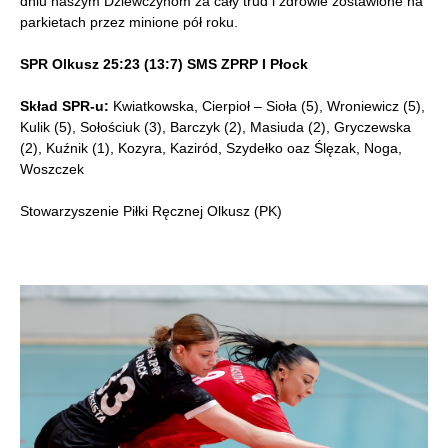
dniu naszym Dziewczynom za cały trud i zdrowie zostawione na
parkietach przez minione pół roku.
SPR Olkusz 25:23 (13:7) SMS ZPRP I Płock
Skład SPR-u:
Kwiatkowska, Cierpioł – Sioła (5), Wroniewicz (5),
Kulik (5), Sołościuk (3), Barczyk (2), Masiuda (2), Gryczewska
(2), Kuźnik (1), Kozyra, Kaziród, Szydełko oaz Ślęzak, Noga,
Woszczek
Stowarzyszenie Piłki Ręcznej Olkusz (PK)