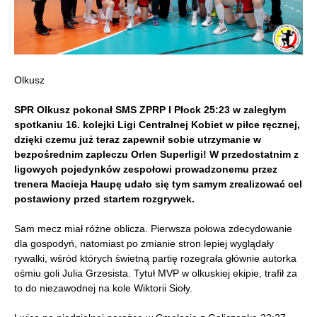
Olkusz
SPR Olkusz pokonał SMS ZPRP I Płock 25:23
w zaległym
spotkaniu 16. kolejki Ligi Centralnej Kobiet w piłce ręcznej,
dzięki czemu już teraz zapewnił sobie utrzymanie w
bezpośrednim zapleczu Orlen Superligi! W przedostatnim z
ligowych pojedynków z
espołowi prowadzonemu przez
trenera Macieja Haupę udało się tym samym zrealizować cel
postawiony przed startem rozgrywek.
Sam mecz miał różne oblicza. Pierwsza połowa zdecydowanie
dla gospodyń, natomiast po zmianie stron lepiej wyglądały
rywalki, wśród których świetną partię rozegrała głównie autorka
ośmiu goli Julia Grzesista. Tytuł MVP w olkuskiej ekipie, trafił za
to do niezawodnej na kole Wiktorii Sioły.