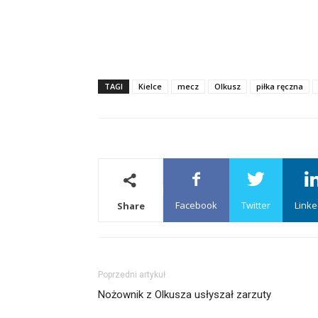
TAGI
Kielce
mecz
Olkusz
piłka ręczna
Facebook
Twitter
Linke
Share
Poprzedni artykuł
Nożownik z Olkusza usłyszał zarzuty