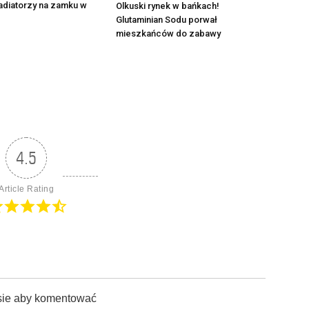
adiatorzy na zamku w
Olkuski rynek w bańkach!
Glutaminian Sodu porwał
mieszkańców do zabawy
4.5
Article Rating
sie aby komentować