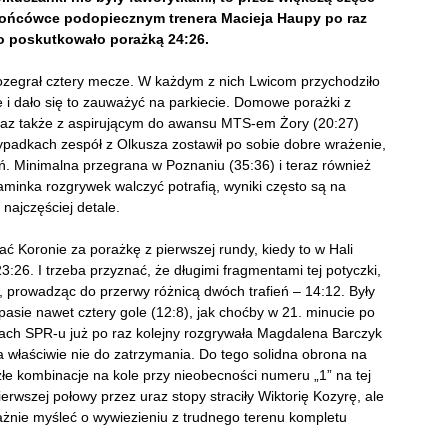
 końcówce podopiecznym trenera Macieja Haupy po raz
co poskutkowało porażką 24:26.
ozegrał cztery mecze. W każdym z nich Lwicom przychodziło
e i dało się to zauważyć na parkiecie. Domowe porażki z
raz także z aspirującym do awansu MTS-em Żory (20:27)
ypadkach zespół z Olkusza zostawił po sobie dobre wrażenie,
ń. Minimalna przegrana w Poznaniu (35:36) i teraz również
aminka rozgrywek walczyć potrafią, wyniki często są na
najczęściej detale.
ć Koronie za porażkę z pierwszej rundy, kiedy to w Hali
:26. I trzeba przyznać, że długimi fragmentami tej potyczki,
, prowadząc do przerwy różnicą dwóch trafień – 14:12. Były
pasie nawet cztery gole (12:8), jak choćby w 21. minucie po
ach SPR-u już po raz kolejny rozgrywała Magdalena Barczyk
a właściwie nie do zatrzymania. Do tego solidna obrona na
ezłe kombinacje na kole przy nieobecności numeru „1” na tej
ierwszej połowy przez uraz stopy straciły Wiktorię Kozyrę, ale
ważnie myśleć o wywiezieniu z trudnego terenu kompletu