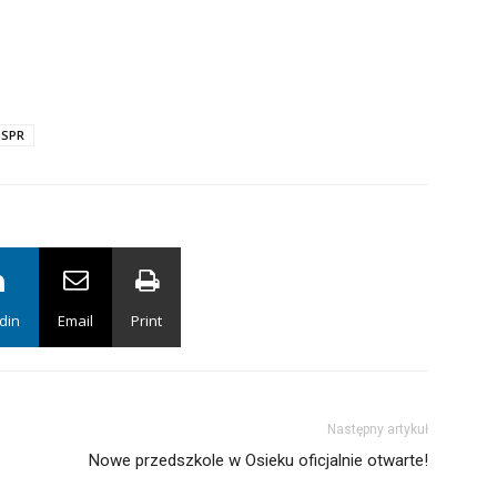
SPR
din
Email
Print
Następny artykuł
Nowe przedszkole w Osieku oficjalnie otwarte!