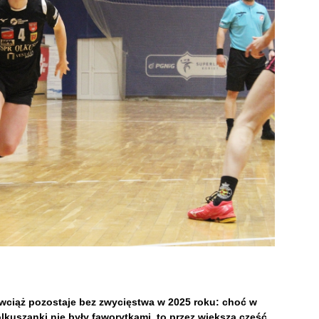
 wciąż pozostaje bez zwycięstwa w 2025 roku: choć w
lkuszanki nie były faworytkami, to przez większą część