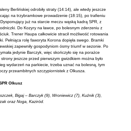
eny Berlińskiej odrobiły straty (14:14), ale wtedy jeszcze
racając na trzybramkowe prowadzenie (18:15), po trafieniu
 Dysponujący już na starcie meczu wąską kadrą SPR, z
 zawodniczki. Do Kozyry na ławce, po bolesnym zderzeniu z
ciuk. Trener Haupa całkowicie stracił możliwość rotowania
ki. Pełniąca rolę faworyta Korona dopięła swego. Bramki
aszewskiej zapewniły gospodyniom ósmy triumf w sezonie. Po
zymała jedynie Barczyk, więc skończyło się na porażce
ej strony jeszcze przed pierwszym gwizdkiem można było
bieg wydarzeń na parkiecie, trzeba uznać na bolesną, tym
 oczy przeambitnych szczypiornistek z Olkusza.
 SPR Olkusz
zczek, Bigaj – Barczyk (9), Wroniewicz (7), Kuźnik (3),
lęzak oraz Noga, Kaziród.