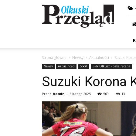
Przegląd
Olkuski
K
Strona główna
Newsy
Aktualności
Suzuki Koron
Newsy
Aktualności
Sport
SPR Olkusz - piłka ręczna
Suzuki Korona 
Przez
Admin
-
6 lutego 2025
569
13