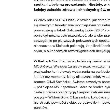
spotkania były na prowadzeniu. Niestety, w
kolejny zabrakło zdrowia i chłodnych głów, 
W 2025 roku SPR w Lidze Centralnej jak dotąd r
się mierzyć z teoretycznie mocniejszymi od siebi
prowadzącą w tabeli Galiczanką Lwów (26:34) o
poniekąd można było przewidzieć, ale w obu prz
szczególnie po pierwszych połowach tych spotka
nieznaczna w Kielcach pokazują, że piłkarki beni
styku, a o końcowych rozstrzygnięciach decydują 
W Kielcach Srebrne Lwice chciały się zrewanżowa
MOSiR przy Wiejskiej 1a uległy przeciwniczkom 23
przyjezdne kontrolowały wydarzenia na parkiecie
jednak też momenty, kiedy olkuszanki miały w za
bramce Oliwii Sołościuk. Świetne zawody w barw
– późniejsza MVP spotkania, która ze środka był
czele z bramkarką Patrycją Cierpioł i całkiem ni
pozycji – Wiktorii Sioły. Olkuszanki w końcówce p
nie straciły pewności siebie, co pozwoliło im po
punktów.