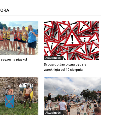
TORA
Aktualności
 sezon na piasku!
Droga do Jaworzna będzie
zamknięta od 10 sierpnia!
Aktualności