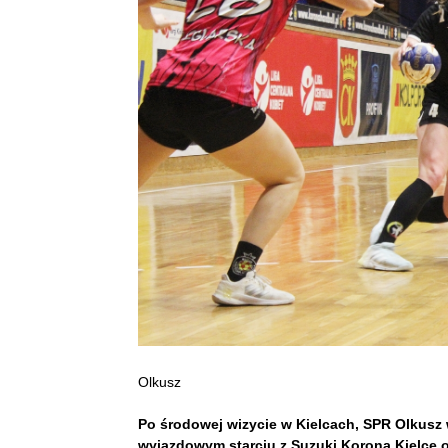
Olkusz
Po środowej wizycie w Kielcach, SPR Olkusz
wyjazdowym starciu z Suzuki Koroną Kielce o