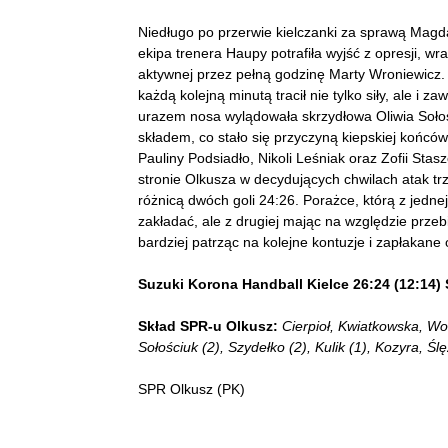
Niedługo po przerwie kielczanki za sprawą Magdal
ekipa trenera Haupy potrafiła wyjść z opresji, w
aktywnej przez pełną godzinę Marty Wroniewicz.
każdą kolejną minutą tracił nie tylko siły, ale i
urazem nosa wylądowała skrzydłowa Oliwia Sołoś
składem, co stało się przyczyną kiepskiej końców
Pauliny Podsiadło, Nikoli Leśniak oraz Zofii St
stronie Olkusza w decydujących chwilach atak tr
różnicą dwóch goli 24:26. Porażce, którą z jedn
zakładać, ale z drugiej mając na względzie prze
bardziej patrząc na kolejne kontuzje i zapłakane
Suzuki Korona Handball Kielce 26:24 (12:14)
Skład SPR-u Olkusz:
Cierpioł, Kwiatkowska, Wos
Sołościuk (2), Szydełko (2), Kulik (1), Kozyra, Ś
SPR Olkusz (PK)