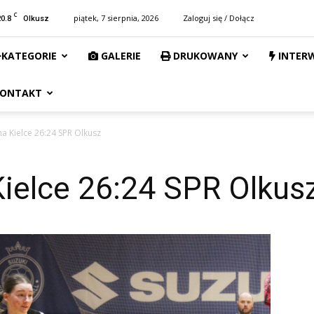
C
20.8
piątek, 7 sierpnia, 2026
Zaloguj się / Dołącz
Olkusz
KATEGORIE
GALERIE
DRUKOWANY
INTER
ONTAKT
a Kielce 26:24 SPR Olkusz
Kielce 26:24 SPR Olkus