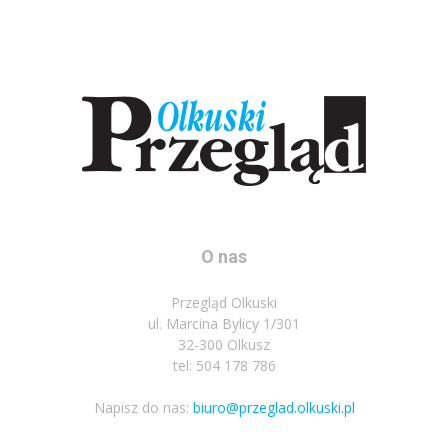
O nas
Przegląd Olkuski
ul. Marcina Bylicy 1/301
32-300 Olkusz
tel: 504 178 786
Napisz do nas:
biuro@przeglad.olkuski.pl