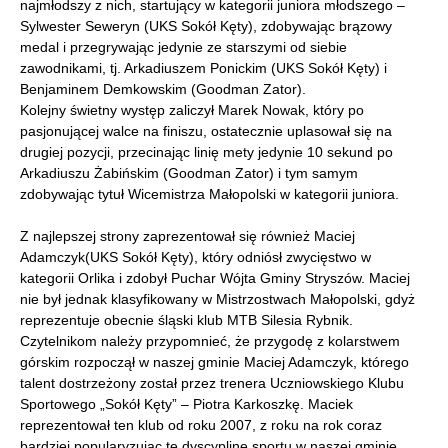
najmłodszy z nich, startujący w kategorii juniora młodszego –
Sylwester Seweryn (UKS Sokół Kęty), zdobywając brązowy
medal i przegrywając jedynie ze starszymi od siebie
zawodnikami, tj. Arkadiuszem Ponickim (UKS Sokół Kęty) i
Benjaminem Demkowskim (Goodman Zator).
Kolejny świetny występ zaliczył Marek Nowak, który po
pasjonującej walce na finiszu, ostatecznie uplasował się na
drugiej pozycji, przecinając linię mety jedynie 10 sekund po
Arkadiuszu Żabińskim (Goodman Zator) i tym samym
zdobywając tytuł Wicemistrza Małopolski w kategorii juniora.
Z najlepszej strony zaprezentował się również Maciej
Adamczyk(UKS Sokół Kęty), który odniósł zwycięstwo w
kategorii Orlika i zdobył Puchar Wójta Gminy Stryszów. Maciej
nie był jednak klasyfikowany w Mistrzostwach Małopolski, gdyż
reprezentuje obecnie śląski klub MTB Silesia Rybnik.
Czytelnikom należy przypomnieć, że przygodę z kolarstwem
górskim rozpoczął w naszej gminie Maciej Adamczyk, którego
talent dostrzeżony został przez trenera Uczniowskiego Klubu
Sportowego „Sokół Kęty” – Piotra Karkoszkę. Maciek
reprezentował ten klub od roku 2007, z roku na rok coraz
bardziej popularyzując tę dyscyplinę sportu w naszej gminie.