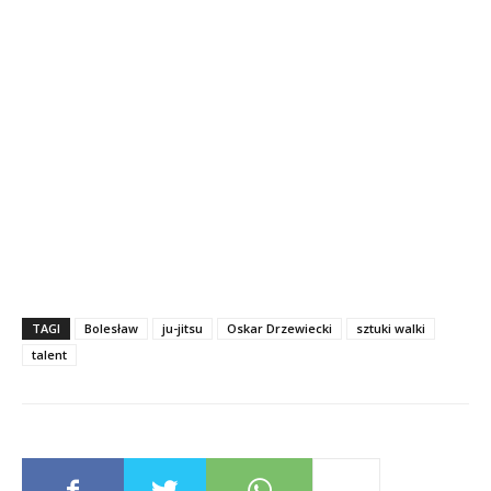
TAGI
Bolesław
ju-jitsu
Oskar Drzewiecki
sztuki walki
talent