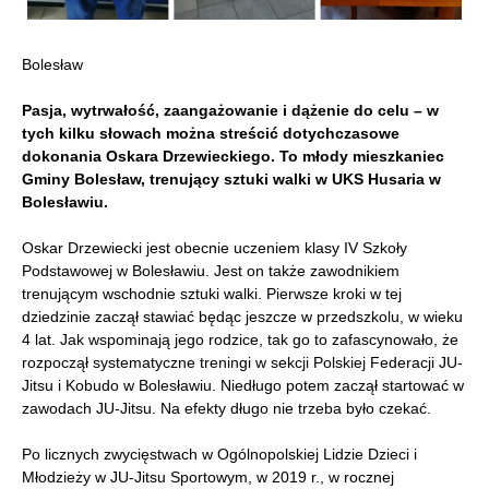
Bolesław
Pasja, wytrwałość, zaangażowanie i dążenie do celu – w
tych kilku słowach można streścić dotychczasowe
dokonania Oskara Drzewieckiego. To
młody mieszkaniec
Gminy Bolesław, trenujący sztuki walki w UKS Husaria w
Bolesławiu.
Oskar Drzewiecki jest obecnie uczeniem klasy IV Szkoły
Podstawowej w Bolesławiu. Jest on także zawodnikiem
trenującym wschodnie sztuki walki. Pierwsze kroki w tej
dziedzinie zaczął stawiać będąc jeszcze w przedszkolu, w wieku
4 lat. Jak wspominają jego rodzice, tak go to zafascynowało, że
rozpoczął systematyczne treningi w sekcji Polskiej Federacji JU-
Jitsu i Kobudo w Bolesławiu. Niedługo potem zaczął startować w
zawodach JU-Jitsu. Na efekty długo nie trzeba było czekać.
Po licznych zwycięstwach w Ogólnopolskiej Lidzie Dzieci i
Młodzieży w JU-Jitsu Sportowym, w 2019 r., w rocznej