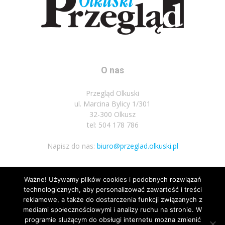
O nas
Przegląd Olkuski
ul. Marcina Bylicy 1/301
32-300 Olkusz
tel: 504 178 786
Napisz do nas:
biuro@przeglad.olkuski.pl
Ważne! Używamy plików cookies i podobnych rozwiązań
Podążaj za nami
technologicznych, aby personalizować zawartość i treści
reklamowe, a także do dostarczenia funkcji związanych z
mediami społecznościowymi i analizy ruchu na stronie. W
programie służącym do obsługi internetu można zmienić