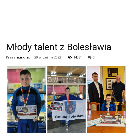
Młody talent z Bolesławia
Przez
a.n.q.a.
-
29 września 2022
1437
0