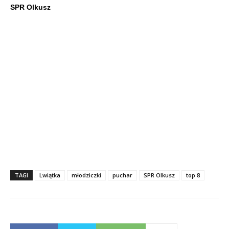
SPR Olkusz
TAGI
Lwiątka
młodziczki
puchar
SPR Olkusz
top 8