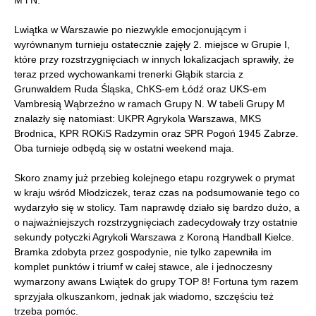
M i N.
Lwiątka w Warszawie po niezwykle emocjonującym i
wyrównanym turnieju ostatecznie zajęły 2. miejsce w Grupie I,
które przy rozstrzygnięciach w innych lokalizacjach sprawiły, że
teraz przed wychowankami trenerki Głąbik starcia z
Grunwaldem Ruda Śląska, ChKS-em Łódź oraz UKS-em
Vambresią Wąbrzeźno w ramach Grupy N. W tabeli Grupy M
znalazły się natomiast: UKPR Agrykola Warszawa, MKS
Brodnica, KPR ROKiS Radzymin oraz SPR Pogoń 1945 Zabrze.
Oba turnieje odbędą się w ostatni weekend maja.
Skoro znamy już przebieg kolejnego etapu rozgrywek o prymat
w kraju wśród Młodziczek, teraz czas na podsumowanie tego co
wydarzyło się w stolicy. Tam naprawdę działo się bardzo dużo, a
o najważniejszych rozstrzygnięciach zadecydowały trzy ostatnie
sekundy potyczki Agrykoli Warszawa z Koroną Handball Kielce.
Bramka zdobyta przez gospodynie, nie tylko zapewniła im
komplet punktów i triumf w całej stawce, ale i jednoczesny
wymarzony awans Lwiątek do grupy TOP 8! Fortuna tym razem
sprzyjała olkuszankom, jednak jak wiadomo, szczęściu też
trzeba pomóc.