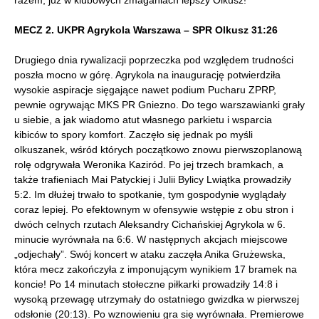
razem, już w klubowych zmaganiach lepszy Olkusz!
MECZ 2. UKPR Agrykola Warszawa – SPR Olkusz 31:26
Drugiego dnia rywalizacji poprzeczka pod względem trudności
poszła mocno w górę. Agrykola na inaugurację potwierdziła
wysokie aspiracje sięgające nawet podium Pucharu ZPRP,
pewnie ogrywając MKS PR Gniezno. Do tego warszawianki grały
u siebie, a jak wiadomo atut własnego parkietu i wsparcia
kibiców to spory komfort. Zaczęło się jednak po myśli
olkuszanek, wśród których początkowo znowu pierwszoplanową
rolę odgrywała Weronika Kaziród. Po jej trzech bramkach, a
także trafieniach Mai Patyckiej i Julii Bylicy Lwiątka prowadziły
5:2. Im dłużej trwało to spotkanie, tym gospodynie wyglądały
coraz lepiej. Po efektownym w ofensywie wstępie z obu stron i
dwóch celnych rzutach Aleksandry Cichańskiej Agrykola w 6.
minucie wyrównała na 6:6. W następnych akcjach miejscowe
„odjechały”. Swój koncert w ataku zaczęła Anika Grużewska,
która mecz zakończyła z imponującym wynikiem 17 bramek na
koncie! Po 14 minutach stołeczne piłkarki prowadziły 14:8 i
wysoką przewagę utrzymały do ostatniego gwizdka w pierwszej
odsłonie (20:13). Po wznowieniu gra się wyrównała. Premierowe