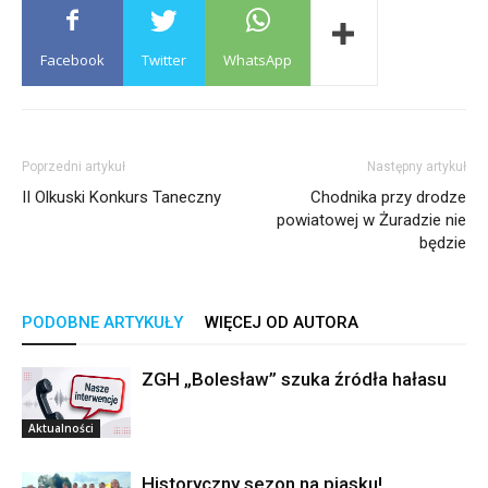
Facebook
Twitter
WhatsApp
Poprzedni artykuł
Następny artykuł
II Olkuski Konkurs Taneczny
Chodnika przy drodze
powiatowej w Żuradzie nie
będzie
PODOBNE ARTYKUŁY
WIĘCEJ OD AUTORA
ZGH „Bolesław” szuka źródła hałasu
Aktualności
Historyczny sezon na piasku!