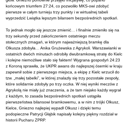
głów. Gniezno ponownie przejęło inicjatywę, co poparło
końcowym triumfem 27:24, co pozwoliło MKS-owi zdobyć
pierwsze w całym turnieju trzy punkty i w wirtualnej tabeli
wyprzedzić Lwiątka lepszym bilansem bezpośrednich spotkań.
To jednak mogło się jeszcze zmienić… i finalnie zmieniło się na
trzy sekundy przed zakończeniem ostatniego meczu
stołecznych zmagań, w którym najważniejszą bramkę dla
Olkusza zdobyła… Anika Grużewska z Agrykoli. Warszawianki w
ostatnich dwóch minutach odrobiły dwubramkową stratę do Kielc
i kolejne niemożliwe stało się faktem! Wygrana gospodyń 24:23
z Koroną sprawiła, że UKPR awans do najlepszej ósemki w kraju
zapewnił sobie z pierwszego miejsca, a ekipę z Kielc wrzucił do
tzw. „małej tabelki”, w której znalazły się trzy pozostałe zespoły,
które solidarnie zdobyły po trzy oczka. W niej wyniki meczów z
Agrykolą nie miały już znaczenia, a że tam niejako każdy wygrał
z każdym, to zasada bezpośrednich spotkań ustąpiła
pierwszeństwa bilansowi bramkowemu, a w nim z trójki Olkusz,
Kielce, Gniezno najlepiej wypadł Olkusz i dzięki temu
podopieczne Patrycji Głąbik napisały kolejny piękny rozdział w
historii Pucharu ZPRP.