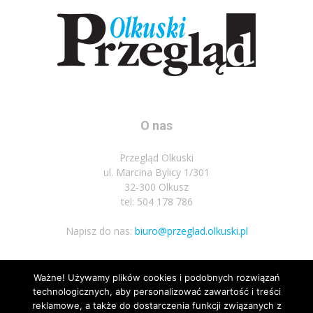
O nas
Przegląd Olkuski
ul. Marcina Bylicy 1/301
32-300 Olkusz
tel: 504 178 786
Napisz do nas:
biuro@przeglad.olkuski.pl
Ważne! Używamy plików cookies i podobnych rozwiązań
Podążaj za nami
technologicznych, aby personalizować zawartość i treści
reklamowe, a także do dostarczenia funkcji związanych z