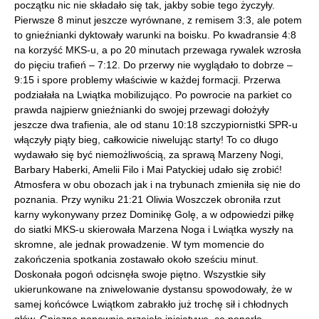
początku nic nie składało się tak, jakby sobie tego życzyły.
Pierwsze 8 minut jeszcze wyrównane, z remisem 3:3, ale potem
to gnieźnianki dyktowały warunki na boisku. Po kwadransie 4:8
na korzyść MKS-u, a po 20 minutach przewaga rywalek wzrosła
do pięciu trafień – 7:12. Do przerwy nie wyglądało to dobrze –
9:15 i spore problemy właściwie w każdej formacji. Przerwa
podziałała na Lwiątka mobilizująco. Po powrocie na parkiet co
prawda najpierw gnieźnianki do swojej przewagi dołożyły
jeszcze dwa trafienia, ale od stanu 10:18 szczypiornistki SPR-u
włączyły piąty bieg, całkowicie niwelując starty! To co długo
wydawało się być niemożliwością, za sprawą Marzeny Nogi,
Barbary Haberki, Amelii Filo i Mai Patyckiej udało się zrobić!
Atmosfera w obu obozach jak i na trybunach zmieniła się nie do
poznania. Przy wyniku 21:21 Oliwia Woszczek obroniła rzut
karny wykonywany przez Dominikę Golę, a w odpowiedzi piłkę
do siatki MKS-u skierowała Marzena Noga i Lwiątka wyszły na
skromne, ale jednak prowadzenie. W tym momencie do
zakończenia spotkania zostawało około sześciu minut.
Doskonała pogoń odcisnęła swoje piętno. Wszystkie siły
ukierunkowane na zniwelowanie dystansu spowodowały, że w
samej końcówce Lwiątkom zabrakło już trochę sił i chłodnych