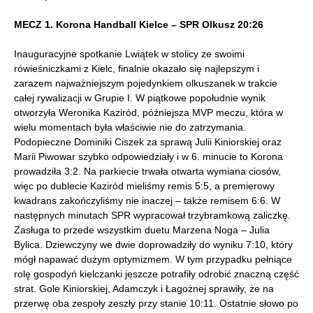
MECZ 1. Korona Handball Kielce – SPR Olkusz 20:26
Inauguracyjne spotkanie Lwiątek w stolicy ze swoimi
rówieśniczkami z Kielc, finalnie okazało się najlepszym i
zarazem najważniejszym pojedynkiem olkuszanek w trakcie
całej rywalizacji w Grupie I. W piątkowe popołudnie wynik
otworzyła Weronika Kaziród, późniejsza MVP meczu, która w
wielu momentach była właściwie nie do zatrzymania.
Podopieczne Dominiki Ciszek za sprawą Julii Kiniorskiej oraz
Marii Piwowar szybko odpowiedziały i w 6. minucie to Korona
prowadziła 3:2. Na parkiecie trwała otwarta wymiana ciosów,
więc po dublecie Kaziród mieliśmy remis 5:5, a premierowy
kwadrans zakończyliśmy nie inaczej – także remisem 6:6. W
następnych minutach SPR wypracował trzybramkową zaliczkę.
Zasługa to przede wszystkim duetu Marzena Noga – Julia
Bylica. Dziewczyny we dwie doprowadziły do wyniku 7:10, który
mógł napawać dużym optymizmem. W tym przypadku pełniące
rolę gospodyń kielczanki jeszcze potrafiły odrobić znaczną część
strat. Gole Kiniorskiej, Adamczyk i Łagożnej sprawiły, że na
przerwę oba zespoły zeszły przy stanie 10:11. Ostatnie słowo po