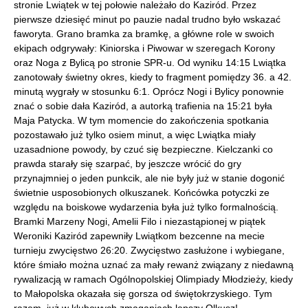
stronie Lwiątek w tej połowie należało do Kaziród. Przez
pierwsze dziesięć minut po pauzie nadal trudno było wskazać
faworyta. Grano bramka za bramkę, a główne role w swoich
ekipach odgrywały: Kiniorska i Piwowar w szeregach Korony
oraz Noga z Bylicą po stronie SPR-u. Od wyniku 14:15 Lwiątka
zanotowały świetny okres, kiedy to fragment pomiędzy 36. a 42.
minutą wygrały w stosunku 6:1. Oprócz Nogi i Bylicy ponownie
znać o sobie dała Kaziród, a autorką trafienia na 15:21 była
Maja Patycka. W tym momencie do zakończenia spotkania
pozostawało już tylko osiem minut, a więc Lwiątka miały
uzasadnione powody, by czuć się bezpieczne. Kielczanki co
prawda starały się szarpać, by jeszcze wrócić do gry
przynajmniej o jeden punkcik, ale nie były już w stanie dogonić
świetnie usposobionych olkuszanek. Końcówka potyczki ze
względu na boiskowe wydarzenia była już tylko formalnością.
Bramki Marzeny Nogi, Amelii Filo i niezastąpionej w piątek
Weroniki Kaziród zapewniły Lwiątkom bezcenne na mecie
turnieju zwycięstwo 26:20. Zwycięstwo zasłużone i wybiegane,
które śmiało można uznać za mały rewanż związany z niedawną
rywalizacją w ramach Ogólnopolskiej Olimpiady Młodzieży, kiedy
to Małopolska okazała się gorsza od świętokrzyskiego. Tym