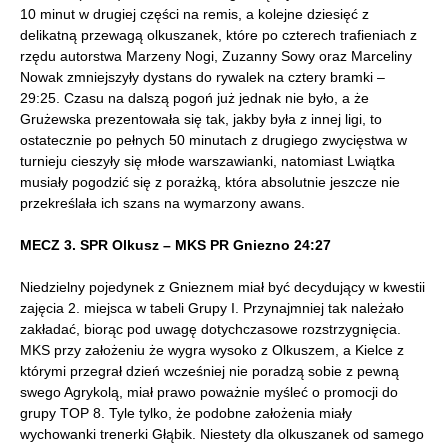
10 minut w drugiej części na remis, a kolejne dziesięć z
delikatną przewagą olkuszanek, które po czterech trafieniach z
rzędu autorstwa Marzeny Nogi, Zuzanny Sowy oraz Marceliny
Nowak zmniejszyły dystans do rywalek na cztery bramki –
29:25. Czasu na dalszą pogoń już jednak nie było, a że
Grużewska prezentowała się tak, jakby była z innej ligi, to
ostatecznie po pełnych 50 minutach z drugiego zwycięstwa w
turnieju cieszyły się młode warszawianki, natomiast Lwiątka
musiały pogodzić się z porażką, która absolutnie jeszcze nie
przekreślała ich szans na wymarzony awans.
MECZ 3. SPR Olkusz – MKS PR Gniezno 24:27
Niedzielny pojedynek z Gnieznem miał być decydujący w kwestii
zajęcia 2. miejsca w tabeli Grupy I. Przynajmniej tak należało
zakładać, biorąc pod uwagę dotychczasowe rozstrzygnięcia.
MKS przy założeniu że wygra wysoko z Olkuszem, a Kielce z
którymi przegrał dzień wcześniej nie poradzą sobie z pewną
swego Agrykolą, miał prawo poważnie myśleć o promocji do
grupy TOP 8. Tyle tylko, że podobne założenia miały
wychowanki trenerki Głąbik. Niestety dla olkuszanek od samego