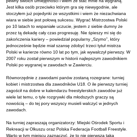
pewny swoich umiejętności i wiem że stać mnie na wygraną.
Jest kilka osób przeciwko którym gra się niewygodnie, ale
stoczyłem już pojedynki ze wszystkimi i wiem że niezachwiana
wiara w siebie jest połową sukcesu. Wygrać Mistrzostwa Polski
po 10 latach to wspaniałe uczucie, jestem z siebie dumny że
przez tą dekadę cały czas progresuję. Nie śpieszy mi się do
zakończenia kariery – powiedział popularny „Szymo”, który
jednocześnie będzie miał szansę zdobyć trzeci tytuł mistrza
Polski w karierze równo 10 lat po tym, jak wywalczył pierwszy. W
2007 roku został pierwszym w historii najlepszym zawodnikiem
Polski po wygranej w zawodach w Zawierciu.
Równorzędnie z zawodami panów zostaną rozegrane: turniej
kobiet i mistrzostwa dla zawodników U18. O ile pierwszy turniej
zagościł na dobre w kalendarzu freestylerskich zawodów już
wiele lat temu, o tyle rozgrywki dla młodszych graczy są
nowością – do tej pory wszyscy musieli walczyć w jednych
zawodach.
Na turniej zapraszają organizatorzy: Miejski Ośrodek Sportu i
Rekreacji w Olkuszu oraz Polska Federacja Football Freestyle.
Warto w tym miejscu zaznaczyć, że to nie pierwsza taka