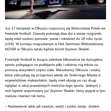
Już 17 listopada w Olkuszu rozpoczną się Mistrzostwa Polski we
freestyle football. Zawody potrwają dwa dni a swoje rozgrywki
będą mieli osobno panowie, panie i młodzież do 18 roku życia
(U18). W turnieju rozgrywanym w Hali Sportowo-Widowiskowej
MOSiR w Olkuszu tytułu będzie bronił Szymon Skalski.
Freestyle football to licząca zaledwie kilkanaście lat dyscyplina
sportu polegająca na podbijaniu piłki i robieniu nią trików za
pomocą wszystkich części ciała. Mieszkańcy Olkusza i osoby,
które zdecydują się przyjechać wtedy do Srebrnego Miasta w
województwie małopolskim, będą mieli okazję po raz drugi
oglądać w akcji prawdziwych mistrzów tego sportu. Jednym z
nich będzie wspomniany już Szymon Skalski, który wygrał w tym
mieście również rok temu.
– Nastawienie takie jak zawsze, wejść i zrobić swoje. Jestem