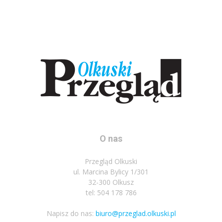
O nas
Przegląd Olkuski
ul. Marcina Bylicy 1/301
32-300 Olkusz
tel: 504 178 786
Napisz do nas:
biuro@przeglad.olkuski.pl