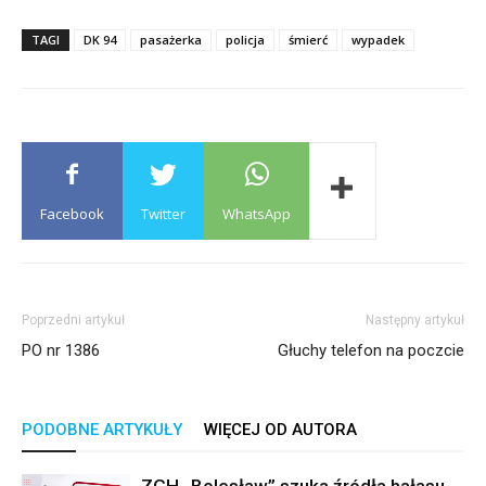
TAGI
DK 94
pasażerka
policja
śmierć
wypadek
Facebook
Twitter
WhatsApp
Poprzedni artykuł
Następny artykuł
PO nr 1386
Głuchy telefon na poczcie
PODOBNE ARTYKUŁY
WIĘCEJ OD AUTORA