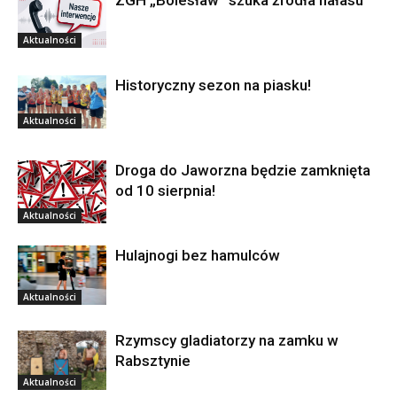
ZGH „Bolesław” szuka źródła hałasu
Aktualności
Historyczny sezon na piasku!
Aktualności
Droga do Jaworzna będzie zamknięta
od 10 sierpnia!
Aktualności
Hulajnogi bez hamulców
Aktualności
Rzymscy gladiatorzy na zamku w
Rabsztynie
Aktualności