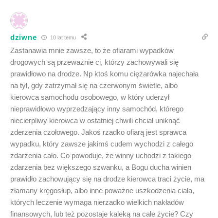
dziwne
10 lat temu
Zastanawia mnie zawsze, to że ofiarami wypadków
drogowych są przeważnie ci, którzy zachowywali się
prawidłowo na drodze. Np ktoś komu ciężarówka najechała
na tył, gdy zatrzymał się na czerwonym świetle, albo
kierowca samochodu osobowego, w który uderzył
nieprawidłowo wyprzedzający inny samochód, którego
niecierpliwy kierowca w ostatniej chwili chciał uniknąć
zderzenia czołowego. Jakoś rzadko ofiarą jest sprawca
wypadku, który zawsze jakimś cudem wychodzi z całego
zdarzenia cało. Co powoduje, że winny uchodzi z takiego
zdarzenia bez większego szwanku, a Bogu ducha winien
prawidło zachowujący się na drodze kierowca traci życie, ma
złamany kręgosłup, albo inne poważne uszkodzenia ciała,
których leczenie wymaga nierzadko wielkich nakładów
finansowych, lub też pozostaje kaleką na całe życie? Czy