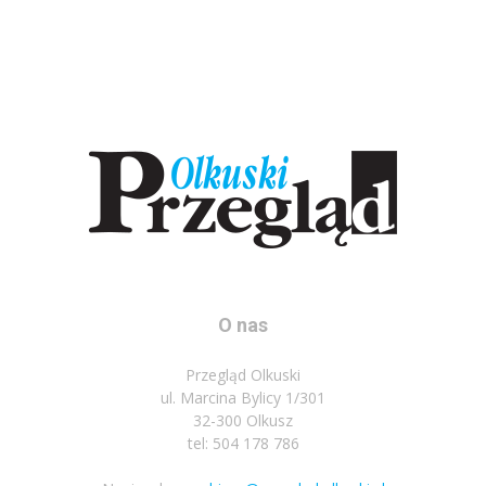
O nas
Przegląd Olkuski
ul. Marcina Bylicy 1/301
32-300 Olkusz
tel: 504 178 786