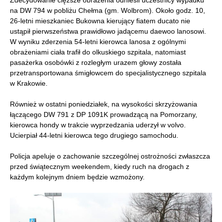
Zdecydowanie cięższe obrażenia odnieśli uczestnicy wypadku
na DW 794 w pobliżu Chełma (gm. Wolbrom). Około godz. 10,
26-letni mieszkaniec Bukowna kierujący fiatem ducato nie
ustąpił pierwszeństwa prawidłowo jadącemu daewoo lanosowi.
W wyniku zderzenia 54-letni kierowca lanosa z ogólnymi
obrażeniami ciała trafił do olkuskiego szpitala, natomiast
pasażerka osobówki z rozległym urazem głowy została
przetransportowana śmigłowcem do specjalistycznego szpitala
w Krakowie.
Również w ostatni poniedziałek, na wysokości skrzyżowania
łączącego DW 791 z DP 1091K prowadzącą na Pomorzany,
kierowca hondy w trakcie wyprzedzania uderzył w volvo.
Ucierpiał 44-letni kierowca tego drugiego samochodu.
Policja apeluje o zachowanie szczególnej ostrożności zwłaszcza
przed świątecznym weekendem, kiedy ruch na drogach z
każdym kolejnym dniem będzie wzmożony.