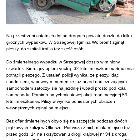
Na przestrzeni ostatnich dni na drogach powiatu doszło do kilku
groźnych wypadków. W Strzegowej (gmina Wolbrom) zginął
pieszy, do szpitali trafiło też sześć osób.
Do śmiertelnego wypadku w Strzegowej doszło w miniony
czwartek. Kierujący oplem vectrą, 32-letni mieszkaniec Smolenia
potrącił pieszego. Z ustaleń policji wynika, że pieszy, idąc
chodnikiem, w pewnym momencie tuż przed nadjeżdżającym
samochodem zatoczył się na jezdnię i wpadł prosto pod koła
samochodu. Pomimo natychmiastowej akcji reanimacyjnej 53-
letni mieszkaniec Pilicy w wyniku odniesionych obrażeń
wewnętrznych zginął na miejscu.
Bez ofiar śmiertelnych obyło się na szczęście podczas dwóch
piątkowych kolizji w Olkuszu. Pierwsza z nich miała miejsce tuż
przed godz. 14 na skrzyżowaniu drogi krajowej nr 94 z drogą