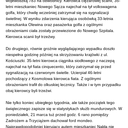
wojewódzką 783 na obwodnicy. Kierowca ciężarowej scanii, 35-
letni mieszkaniec Nowego Sącza najechał na tył volkswagena
golfa, który chwilę wcześniej zatrzymał się na sygnalizacji
świetlnej. W wyniku zdarzenia kierująca osobówką 33-letnia
mieszkanka Olewina oraz pasażerka golfa z ogólnymi
obrażeniami ciała zostały przewiezione do Nowego Szpitala.
Kierowca scanii był trzeźwy.
Do drugiego, równie groźnie wyglądającego wypadku doszło
niespełna godzinę później na skrzyżowaniu krajówki z ul.
Kościuszki. 35-letni kierowca ciągnika siodłowego z naczepą
najechał na tył fiata cinquecento, który zatrzymał się przed
sygnalizacją na czerwonym świetle. Ucierpiał 46-letni
pochodzący z Kosmolowa kierowca fiata. Z ogólnymi
obrażeniami trafił do olkuskiej lecznicy. Także i w tym przypadku
obaj kierowcy byli trzeźwi.
Nie tylko koniec ubiegłego tygodnia, ale także początek tego
świątecznego zapisze się w statystykach służb mundurowych. W
poniedziałek, 21 marca tuż przed godz. 6 rano pomiędzy
Zadrożem a Trzyciążem dachował ford mondeo.
Najprawdopodobniej kierujący autem mieszkaniec Nakła nie