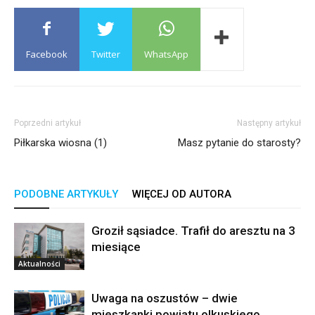
Facebook
Twitter
WhatsApp
Poprzedni artykuł
Następny artykuł
Piłkarska wiosna (1)
Masz pytanie do starosty?
PODOBNE ARTYKUŁY
WIĘCEJ OD AUTORA
Groził sąsiadce. Trafił do aresztu na 3
miesiące
Aktualności
Uwaga na oszustów – dwie
mieszkanki powiatu olkuskiego