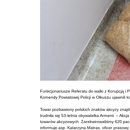
Funkcjonariusze Referatu do walki z Korupcją i
Komendy Powiatowej Policji w Olkuszu ujawnili ko
Towar pozbawiony polskich znaków akcyzy znajdo
trudniła się 53-letnia obywatelka Armenii. – Akc
towarów akcyzowych. Zarekwirowaliśmy 620 pacze
informuje asp. Katarzyna Matras, oficer prasow