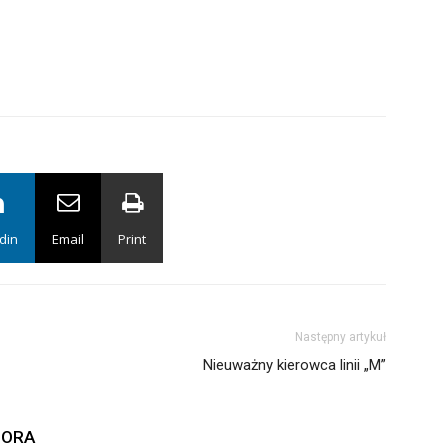
din
Email
Print
Następny artykuł
Nieuważny kierowca linii „M”
TORA