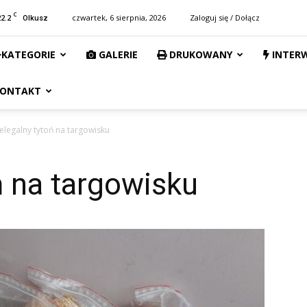
C
22.2
czwartek, 6 sierpnia, 2026
Zaloguj się / Dołącz
Olkusz
KATEGORIE
GALERIE
DRUKOWANY
INTER
ONTAKT
elegalny tytoń na targowisku
ń na targowisku
1