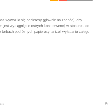
nas wywoziło się papierosy (głównie na zachód), aby
m jest wyciągnięcie ostrych konsekwencji w stosunku do
 w torbach podróżnych papierosy, aniżeli wyłapanie całego
as
P