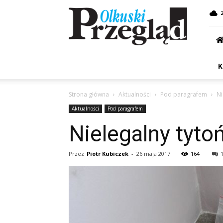
Przegląd
Olkuski
K
Strona główna
Aktualności
Pod paragrafem
Ni
Aktualności
Pod paragrafem
Nielegalny tyto
Przez
Piotr Kubiczek
-
26 maja 2017
164