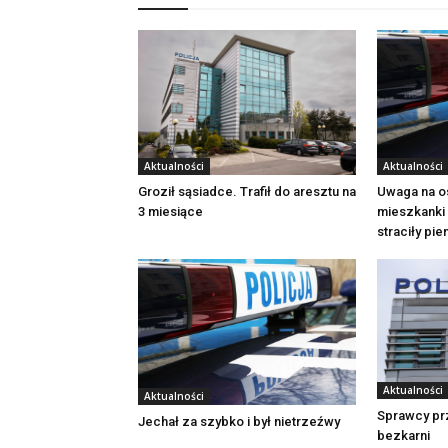
Aktualności
Aktualności
Groził sąsiadce. Trafił do aresztu na
Uwaga na o
3 miesiące
mieszkanki 
straciły pi
Aktualności
Aktualności
Sprawcy pr
Jechał za szybko i był nietrzeźwy
bezkarni