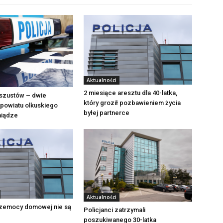
Aktualności
2 miesiące aresztu dla 40-latka,
szustów – dwie
który groził pozbawieniem życia
powiatu olkuskiego
byłej partnerce
eniądze
Aktualności
zemocy domowej nie są
Policjanci zatrzymali
poszukiwanego 30-latka