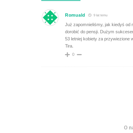
Romuald
9 lat temu
Już zapomnieliśmy, jak kiedyś od 
dorobić do pensji. Dużym sukcese
53 letniej kobiety za przywiezione
Tira.
0
O n