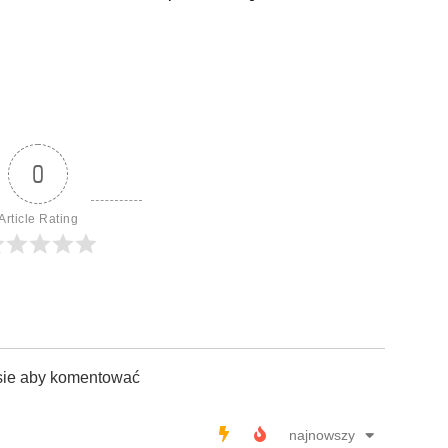
0
Article Rating
sie aby komentować
najnowszy