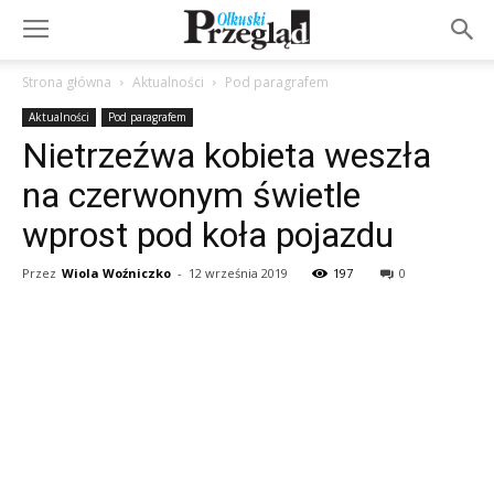
Strona główna
Aktualności
Pod paragrafem
Aktualności
Pod paragrafem
Nietrzeźwa kobieta weszła
na czerwonym świetle
wprost pod koła pojazdu
Przez
Wiola Woźniczko
-
12 września 2019
197
0