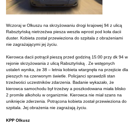
Wczoraj w Olkuszu na skrzyżowaniu drogi krajowej 94 z ulicą
Rabsztyńską nietrzeźwa piesza weszła wprost pod koła dacii
duster. Kobieta został przewieziona do szpitala z obrażeniami
nie zagrażającymi jej życiu.
Kierowca dacii potrącił pieszą przed godziną 15:00 przy dk 94 w
rejonie skrzyżowania z ulicą Rabsztyńską . Ze wstępnych
ustaleń wynika, że 38 – letnia kobieta wtargnęła na przejście dla
pieszych na czerwonym świetle. Policjanci sprawdzili stan
trzeźwości uczestników zdarzenia. Badanie wykazało, że
kierowca samochodu był trzeźwy a poszkodowana miała blisko
2 promile alkoholu w organizmie. Kierowca nie miał szans na
uniknięcie zderzenia. Potrącona kobieta został przewieziona do
szpitala. Jej obrażenia nie zagrażają życiu.
KPP Olkusz