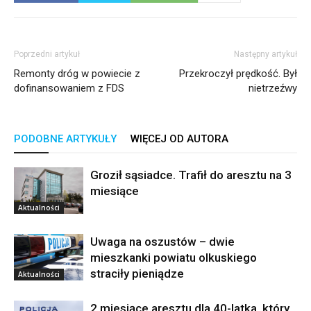
Poprzedni artykuł
Następny artykuł
Remonty dróg w powiecie z
Przekroczył prędkość. Był
dofinansowaniem z FDS
nietrzeźwy
PODOBNE ARTYKUŁY
WIĘCEJ OD AUTORA
Groził sąsiadce. Trafił do aresztu na 3
miesiące
Aktualności
Uwaga na oszustów – dwie
mieszkanki powiatu olkuskiego
straciły pieniądze
Aktualności
2 miesiące aresztu dla 40-latka, który