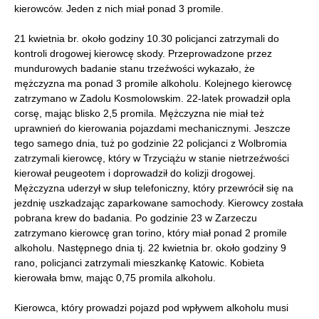
kierowców. Jeden z nich miał ponad 3 promile.
21 kwietnia br. około godziny 10.30 policjanci zatrzymali do
kontroli drogowej kierowcę skody. Przeprowadzone przez
mundurowych badanie stanu trzeźwości wykazało, że
mężczyzna ma ponad 3 promile alkoholu. Kolejnego kierowcę
zatrzymano w Zadolu Kosmolowskim. 22-latek prowadził opla
corsę, mając blisko 2,5 promila. Mężczyzna nie miał też
uprawnień do kierowania pojazdami mechanicznymi. Jeszcze
tego samego dnia, tuż po godzinie 22 policjanci z Wolbromia
zatrzymali kierowcę, który w Trzyciążu w stanie nietrzeźwości
kierował peugeotem i doprowadził do kolizji drogowej.
Mężczyzna uderzył w słup telefoniczny, który przewrócił się na
jezdnię uszkadzając zaparkowane samochody. Kierowcy została
pobrana krew do badania. Po godzinie 23 w Zarzeczu
zatrzymano kierowcę gran torino, który miał ponad 2 promile
alkoholu. Następnego dnia tj. 22 kwietnia br. około godziny 9
rano, policjanci zatrzymali mieszkankę Katowic. Kobieta
kierowała bmw, mając 0,75 promila alkoholu.
Kierowca, który prowadzi pojazd pod wpływem alkoholu musi