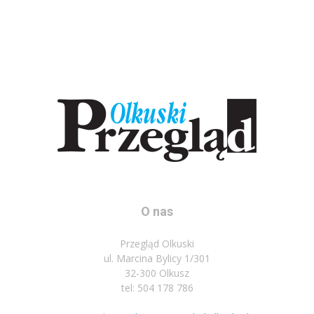
O nas
Przegląd Olkuski
ul. Marcina Bylicy 1/301
32-300 Olkusz
tel: 504 178 786