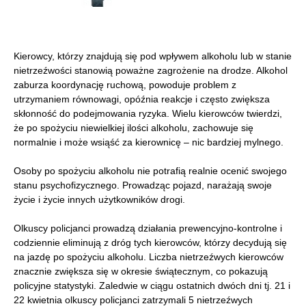
Kierowcy, którzy znajdują się pod wpływem alkoholu lub w stanie
nietrzeźwości stanowią poważne zagrożenie na drodze. Alkohol
zaburza koordynację ruchową, powoduje problem z
utrzymaniem równowagi, opóźnia reakcje i często zwiększa
skłonność do podejmowania ryzyka. Wielu kierowców twierdzi,
że po spożyciu niewielkiej ilości alkoholu, zachowuje się
normalnie i może wsiąść za kierownicę – nic bardziej mylnego.
Osoby po spożyciu alkoholu nie potrafią realnie ocenić swojego
stanu psychofizycznego. Prowadząc pojazd, narażają swoje
życie i życie innych użytkowników drogi.
Olkuscy policjanci prowadzą działania prewencyjno-kontrolne i
codziennie eliminują z dróg tych kierowców, którzy decydują się
na jazdę po spożyciu alkoholu. Liczba nietrzeźwych kierowców
znacznie zwiększa się w okresie świątecznym, co pokazują
policyjne statystyki. Zaledwie w ciągu ostatnich dwóch dni tj. 21 i
22 kwietnia olkuscy policjanci zatrzymali 5 nietrzeźwych