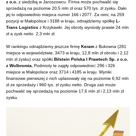
z o.o.
z siedzibą w Jaroszowcu. Firma może pochwalić się
sprzedażą na poziomie 20,5 mln zł oraz 570 tys. zł zysku. Dało
jej to odpowiednio miejsca numer 166 i 2077. Za nimi, na 259
pozycji w Małopolsce i 3188 w kraju, odnajdziemy spółkę
L-
Trans Logistics
z Krzykawki. Jej obroty wyniosły prawie 24 mln
zł a zysk netto 2,3 mln zł.
W rankingu odnajdziemy jeszcze firmę
Keram
z Bukowna (281
miejsce w województwie, 3473 w kraju, 12,8 mln zł obrotu i 2,12
mln zł zysku) oraz spółki
Bilstein Polska I Prawtech Sp. z o.o.
z Wolbromia.
Podmioty te
zajęły odpowiednio
:
296 i 326
miejsce w Małopolsce oraz 3714 i 4185 w kraju. Wyniki
finansowe pierwszej z nich uplasowały się na poziomie 6,92 mln
zł ze sprzedaży i 960 tys. zł zysku netto. Druga zaś może
pochwalić się sprzedażą na poziomie 17,6 mln zł i 2,13 mln zł
zysku.