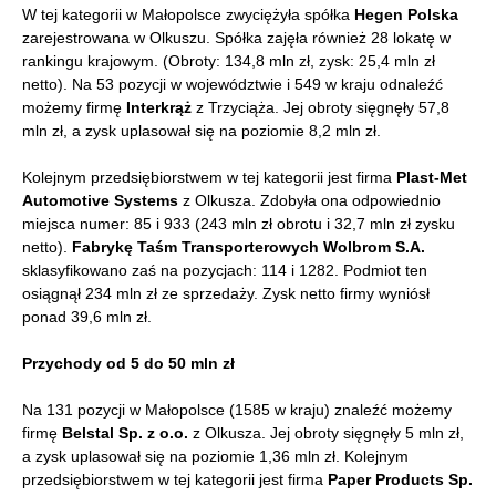
W tej kategorii w Małopolsce zwyciężyła spółka
Hegen Polska
zarejestrowana w Olkuszu. Spółka zajęła również 28 lokatę w
rankingu krajowym. (Obroty: 134,8 mln zł, zysk: 25,4 mln zł
netto). Na 53 pozycji w województwie i 549 w kraju odnaleźć
możemy firmę
Interkrąż
z Trzyciąża. Jej obroty sięgnęły 57,8
mln zł, a zysk uplasował się na poziomie 8,2 mln zł.
Kolejnym przedsiębiorstwem w tej kategorii jest firma
Plast-Met
Automotive Systems
z Olkusza. Zdobyła ona odpowiednio
miejsca numer: 85 i 933 (243 mln zł obrotu i 32,7 mln zł zysku
netto).
Fabrykę Taśm Transporterowych Wolbrom S.A.
sklasyfikowano zaś na pozycjach: 114 i 1282. Podmiot ten
osiągnął 234 mln zł ze sprzedaży. Zysk netto firmy wyniósł
ponad 39,6 mln zł.
Przychody od 5 do 50 mln zł
Na 131 pozycji w Małopolsce (1585 w kraju) znaleźć możemy
firmę
Belstal Sp. z o.o.
z Olkusza. Jej obroty sięgnęły 5 mln zł,
a zysk uplasował się na poziomie 1,36 mln zł. Kolejnym
przedsiębiorstwem w tej kategorii jest firma
Paper Products Sp.