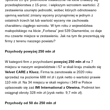
przedsiębiorstwa z 15-proc. i większym wzrostem wartości. Z
zestawienia usunięto jednostki, wobec których odnotowano
ujemną wartość zmiany wyceny przynajmniej w jednym z
ostatnich trzech lat lub wartość wyceny nie zachowała
charakteru ciągłego wzrostu. W tym roku z województwa
małopolskiego na liście „Forbesa” jest 539 Diamentów, co daje
mu czwarte miejsce w zestawieniu. Jak na tym tle prezentują się
firmy z terenu naszego powiatu?
Przychody
powyżej 250 mln zł
W kategorii firm z przychodami
powyżej 250 mln zł
na 7
miejscu w naszym województwie i 57 w skali kraju znalazło się
Velvet CARE z Klucz.
Firma ta zanotowała w 2020 roku
sprzedaż na poziomie 688 ml zł i zysk netto o wartości prawie
110 mln zł. Na 34 miejscu w skali regionu i 349 w Polsce
uplasowało się zaś
IMI International z Olewina.
Podmiot ten
osiągnął obroty 328 mln zł (zysk netto: 9,7 mln zł).
Przychody od 50 do 250 mln zł