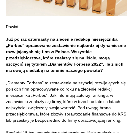
Powiat
Już po raz czternasty na zlecenie redakcji miesięcznika
„Forbes” opracowano zestawienie najbardziej dynamicznie
rozwijających się firm w Polsce. Wszystkie
przedsiębiorstwa, które znalazły się na liście, mogą
szczycić się tytułem „Diamentów Forbesa 2022”. Ile z nich
ma swoją siedzibę na terenie naszego powiatu?
„Diamenty Forbesa” to zestawienie najszybciej rozwijających się
polskich firm opracowywane
co roku na zlecenie redakcji
miesięcznika „Forbes”. Jak informują autorzy rankingu,
w
zestawieniu znalazły się firmy, które w trzech ostatnich latach
najszybciej zwiększały swoją wartość
.
Pod uwagę brano
przedsiębiorstwa, które złożyły sprawozdanie finansowe do KRS
lub przesłały je bezpośrednio do firmy opracowującej ranking.
Spośród 15 tys. podmiotów ostatecznie na liście znalazły się