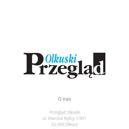
O nas
Przegląd Olkuski
ul. Marcina Bylicy 1/301
32-300 Olkusz