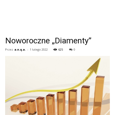
Noworoczne „Diamenty”
Przez
a.n.q.a.
-
1 lutego 2022
625
0