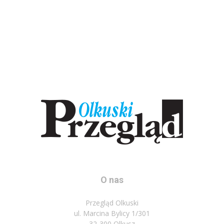
O nas
Przegląd Olkuski
ul. Marcina Bylicy 1/301
32-300 Olkusz