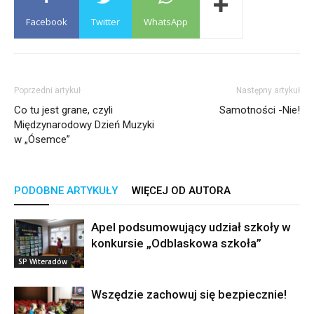
Facebook
Twitter
WhatsApp
Poprzedni artykuł
Następny artykuł
Co tu jest grane, czyli
Samotności -Nie!
Międzynarodowy Dzień Muzyki
w „Ósemce”
PODOBNE ARTYKUŁY
WIĘCEJ OD AUTORA
Apel podsumowujący udział szkoły w
konkursie „Odblaskowa szkoła”
SP Witeradów
Wszędzie zachowuj się bezpiecznie!