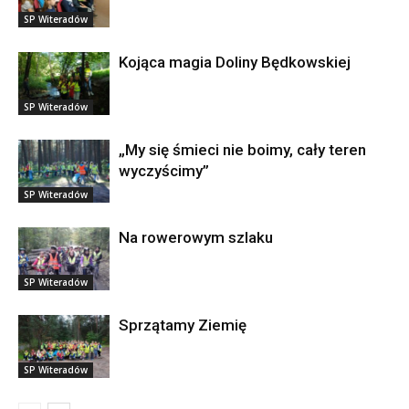
SP Witeradów
Kojąca magia Doliny Będkowskiej
SP Witeradów
„My się śmieci nie boimy, cały teren
wyczyścimy”
SP Witeradów
Na rowerowym szlaku
SP Witeradów
Sprzątamy Ziemię
SP Witeradów