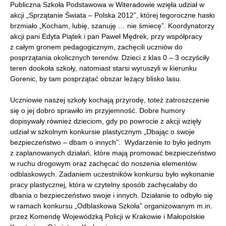
Publiczna Szkoła Podstawowa w Witeradowie wzięła udział w
akcji „Sprzątanie Świata – Polska 2012”, której tegoroczne hasło
brzmiało „Kocham, lubię, szanuję … nie śmiecę”. Koordynatorzy
akcji pani Edyta Piątek i pan Paweł Mędrek, przy współpracy
z całym gronem pedagogicznym, zachęcili uczniów do
posprzątania okolicznych terenów. Dzieci z klas 0 – 3 oczyściły
teren dookoła szkoły, natomiast starsi wyruszyli w kierunku
Gorenic, by tam posprzątać obszar leżący blisko lasu.
Uczniowie naszej szkoły kochają przyrodę, toteż zatroszczenie
się o jej dobro sprawiło im przyjemność. Dobre humory
dopisywały również dzieciom, gdy po powrocie z akcji wzięły
udział w szkolnym konkursie plastycznym „Dbając o swoje
bezpieczeństwo – dbam o innych”. Wydarzenie to było jednym
z zaplanowanych działań, które mają promować bezpieczeństwo
w ruchu drogowym oraz zachęcać do noszenia elementów
odblaskowych. Zadaniem uczestników konkursu było wykonanie
pracy plastycznej, która w czytelny sposób zachęcałaby do
dbania o bezpieczeństwo swoje i innych. Działanie to odbyło się
w ramach konkursu „Odblaskowa Szkoła” organizowanym m.in.
przez Komendę Wojewódzką Policji w Krakowie i Małopolskie