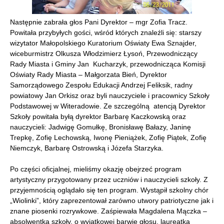
Następnie zabrała głos Pani Dyrektor – mgr Zofia Tracz.
Powitała przybyłych gości, wśród których znaleźli się: starszy
wizytator Małopolskiego Kuratorium Oświaty Ewa Sznajder,
wiceburmistrz Olkusza Włodzimierz Łysoń, Przewodniczący
Rady Miasta i Gminy Jan Kucharzyk, przewodnicząca Komisji
Oświaty Rady Miasta – Małgorzata Bień, Dyrektor
Samorządowego Zespołu Edukacji Andrzej Feliksik, radny
powiatowy Jan Orkisz oraz byli nauczyciele i pracownicy Szkoły
Podstawowej w Witeradowie. Ze szczególną atencją Dyrektor
Szkoły powitała byłą dyrektor Barbarę Kaczkowską oraz
nauczycieli: Jadwigę Gomułkę, Bronisławę Bałazy, Janinę
Trepkę, Zofię Lechowską, Iwonę Pieniążek, Zofię Piątek, Zofię
Niemczyk, Barbarę Ostrowską i Józefa Starzyka.
Po części oficjalnej, mieliśmy okazję obejrzeć program
artystyczny przygotowany przez uczniów i nauczycieli szkoły. Z
przyjemnością oglądało się ten program. Wystąpił szkolny chór
„Wiolinki”, który zaprezentował zarówno utwory patriotyczne jak i
znane piosenki rozrywkowe. Zaśpiewała Magdalena Mączka –
absolwentka szkoły, o wyjątkowej barwie głosu, laureatka