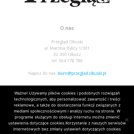
O nas
Przegląd Olkuski
ul. Marcina Bylicy 1/301
32-300 Olkusz
tel: 504 178 786
Napisz do nas:
biuro@przeglad.olkuski.pl
Ważne! Używamy plików cookies i podobnych rozwiązań
Podążaj za nami
technologicznych, aby personalizować zawartość i treści
reklamowe, a także do dostarczenia funkcji związanych z
mediami społecznościowymi i analizy ruchu na stronie. W
programie służącym do obsługi internetu można zmienić
ustawienia dotyczące cookies.Korzystanie z naszych serwisów
internetowych bez zmiany ustawień dotyczących cookies
1