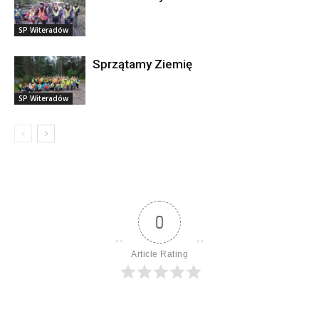
SP Witeradów
Sprzątamy Ziemię
SP Witeradów
0
Article Rating