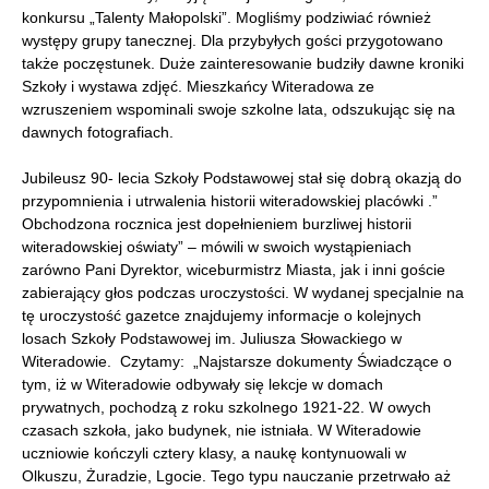
konkursu „Talenty Małopolski”. Mogliśmy podziwiać również
występy grupy tanecznej. Dla przybyłych gości przygotowano
także poczęstunek. Duże zainteresowanie budziły dawne kroniki
Szkoły i wystawa zdjęć. Mieszkańcy Witeradowa ze
wzruszeniem wspominali swoje szkolne lata, odszukując się na
dawnych fotografiach.
Jubileusz 90- lecia Szkoły Podstawowej stał się dobrą okazją do
przypomnienia i utrwalenia historii witeradowskiej placówki .”
Obchodzona rocznica jest dopełnieniem burzliwej historii
witeradowskiej oświaty” – mówili w swoich wystąpieniach
zarówno Pani Dyrektor, wiceburmistrz Miasta, jak i inni goście
zabierający głos podczas uroczystości. W wydanej specjalnie na
tę uroczystość gazetce znajdujemy informacje o kolejnych
losach Szkoły Podstawowej im. Juliusza Słowackiego w
Witeradowie. Czytamy: „Najstarsze dokumenty Świadczące o
tym, iż w Witeradowie odbywały się lekcje w domach
prywatnych, pochodzą z roku szkolnego 1921-22. W owych
czasach szkoła, jako budynek, nie istniała. W Witeradowie
uczniowie kończyli cztery klasy, a naukę kontynuowali w
Olkuszu, Żuradzie, Lgocie. Tego typu nauczanie przetrwało aż