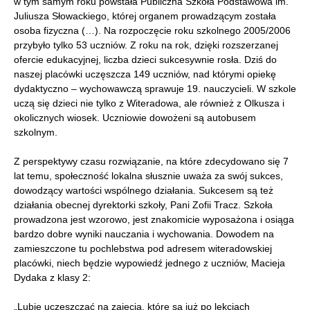
w tym samym roku powstała Publiczna Szkoła Podstawowa im.
Juliusza Słowackiego, której organem prowadzącym została
osoba fizyczna (…). Na rozpoczęcie roku szkolnego 2005/2006
przybyło tylko 53 uczniów. Z roku na rok, dzięki rozszerzanej
ofercie edukacyjnej, liczba dzieci sukcesywnie rosła. Dziś do
naszej placówki uczęszcza 149 uczniów, nad którymi opiekę
dydaktyczno – wychowawczą sprawuje 19. nauczycieli. W szkole
uczą się dzieci nie tylko z Witeradowa, ale również z Olkusza i
okolicznych wiosek. Uczniowie dowożeni są autobusem
szkolnym.
Z perspektywy czasu rozwiązanie, na które zdecydowano się 7
lat temu, społeczność lokalna słusznie uważa za swój sukces,
dowodzący wartości wspólnego działania. Sukcesem są też
działania obecnej dyrektorki szkoły, Pani Zofii Tracz. Szkoła
prowadzona jest wzorowo, jest znakomicie wyposażona i osiąga
bardzo dobre wyniki nauczania i wychowania. Dowodem na
zamieszczone tu pochlebstwa pod adresem witeradowskiej
placówki, niech będzie wypowiedź jednego z uczniów, Macieja
Dydaka z klasy 2:
„Lubię uczęszczać na zajęcia, które są już po lekcjach