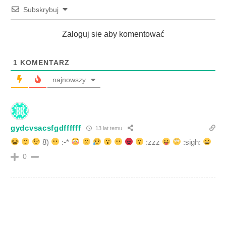
Subskrybuj
Zaloguj sie aby komentować
1
KOMENTARZ
najnowszy
gydcvsacsfgdffffff
13 lat temu
8)
:-*
:zzz
:sigh:
0