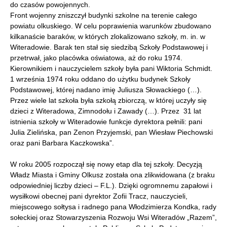
do czasów powojennych.
Front wojenny zniszczył budynki szkolne na terenie całego
powiatu olkuskiego. W celu poprawienia warunków zbudowano
kilkanaście baraków, w których zlokalizowano szkoły, m. in. w
Witeradowie. Barak ten stał się siedzibą Szkoły Podstawowej i
przetrwał, jako placówka oświatowa, aż do roku 1974.
Kierownikiem i nauczycielem szkoły była pani Wiktoria Schmidt.
1 września 1974 roku oddano do użytku budynek Szkoły
Podstawowej, której nadano imię Juliusza Słowackiego (…).
Przez wiele lat szkoła była szkołą zbiorczą, w której uczyły się
dzieci z Witeradowa, Zimnodołu i Zawady (…). Przez 31 lat
istnienia szkoły w Witeradowie funkcje dyrektora pełnili: pani
Julia Zielińska, pan Zenon Przyjemski, pan Wiesław Piechowski
oraz pani Barbara Kaczkowska”.
W roku 2005 rozpoczął się nowy etap dla tej szkoły. Decyzją
Władz Miasta i Gminy Olkusz została ona zlikwidowana (z braku
odpowiedniej liczby dzieci – F.L.). Dzięki ogromnemu zapałowi i
wysiłkowi obecnej pani dyrektor Zofii Tracz, nauczycieli,
miejscowego sołtysa i radnego pana Włodzimierza Kondka, rady
sołeckiej oraz Stowarzyszenia Rozwoju Wsi Witeradów „Razem”,