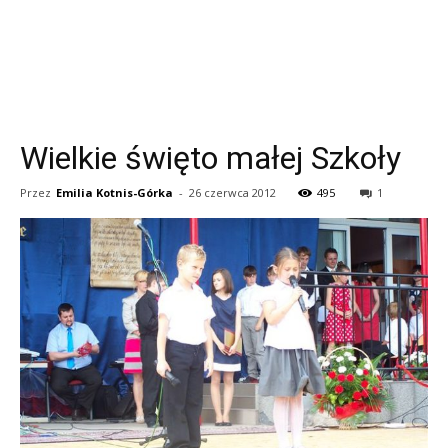
Wielkie święto małej Szkoły
Przez
Emilia Kotnis-Górka
-
26 czerwca 2012
495
1