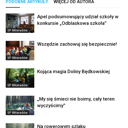
PODOBNE ARTYKUŁY
WIĘCEJ OD AUTORA
Apel podsumowujący udział szkoły w
konkursie „Odblaskowa szkoła”
SP Witeradów
Wszędzie zachowuj się bezpiecznie!
SP Witeradów
Kojąca magia Doliny Będkowskiej
SP Witeradów
„My się śmieci nie boimy, cały teren
wyczyścimy”
SP Witeradów
Na rowerowym szlaku