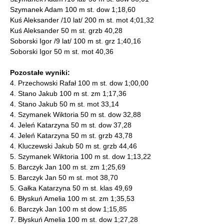
Szymanek Adam 100 m st. dow 1;18,60
Kuś Aleksander /10 lat/ 200 m st. mot 4;01,32
Kuś Aleksander 50 m st. grzb 40,28
Soborski Igor /9 lat/ 100 m st. grz 1;40,16
Soborski Igor 50 m st. mot 40,36
Pozostałe wyniki:
4. Przechowski Rafał 100 m st. dow 1;00,00
4. Stano Jakub 100 m st. zm 1;17,36
4. Stano Jakub 50 m st. mot 33,14
4. Szymanek Wiktoria 50 m st. dow 32,88
4. Jeleń Katarzyna 50 m st. dow 37,28
4. Jeleń Katarzyna 50 m st. grzb 43,78
4. Kluczewski Jakub 50 m st. grzb 44,46
5. Szymanek Wiktoria 100 m st. dow 1;13,22
5. Barczyk Jan 100 m st. zm 1;25,69
5. Barczyk Jan 50 m st. mot 38,70
5. Gałka Katarzyna 50 m st. klas 49,69
6. Błyskuń Amelia 100 m st. zm 1;35,53
6. Barczyk Jan 100 m st dow 1;15,85
7. Błyskuń Amelia 100 m st. dow 1;27,28