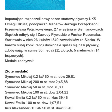
Imponująco rozpoczęli nowy sezon startowy pływacy UKS
Omegi Olkusz, podopieczni trenerów Jerzego Borzęckiego i
Przemysława Wójcikowskiego. 27 września w Siemianowicach
Śląskich odbyły się I Zawody Pływackie o Puchar Rosomaka.
Startowało w nich 26 klubów i 340 zawodników ze Śląska. W
bardzo silnej konkurencji doskonale spisali się nasi pływacy,
zdobywając w sumie 30 medali (11 złotych, 5 srebrnych i 14
brązowych).
Medale zdobywali:
Złote medale:
Synowiec Mikołaj /12 lat/ 50 m st. dow 29,81
Synowiec Mikołaj 200 m st. mot 2;45,88
Synowiec Mikołaj 50 m st. mot 31,89
Synowiec Mikołaj 100 m st. dow 1;04,21
Kowal Emilia /12 lat/ 50 m st. klas 39,45
Kowal Emilia 100 m st. dow 1;07,51
Kuś Aleksander /10 lat/ 50 m st. dow 33,49