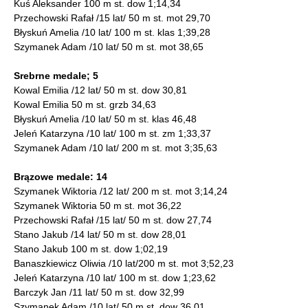
Kuś Aleksander 100 m st. dow 1;14,34
Przechowski Rafał /15 lat/ 50 m st. mot 29,70
Błyskuń Amelia /10 lat/ 100 m st. klas 1;39,28
Szymanek Adam /10 lat/ 50 m st. mot 38,65
Srebrne medale; 5
Kowal Emilia /12 lat/ 50 m st. dow 30,81
Kowal Emilia 50 m st. grzb 34,63
Błyskuń Amelia /10 lat/ 50 m st. klas 46,48
Jeleń Katarzyna /10 lat/ 100 m st. zm 1;33,37
Szymanek Adam /10 lat/ 200 m st. mot 3;35,63
Brązowe medale: 14
Szymanek Wiktoria /12 lat/ 200 m st. mot 3;14,24
Szymanek Wiktoria 50 m st. mot 36,22
Przechowski Rafał /15 lat/ 50 m st. dow 27,74
Stano Jakub /14 lat/ 50 m st. dow 28,01
Stano Jakub 100 m st. dow 1;02,19
Banaszkiewicz Oliwia /10 lat/200 m st. mot 3;52,23
Jeleń Katarzyna /10 lat/ 100 m st. dow 1;23,62
Barczyk Jan /11 lat/ 50 m st. dow 32,99
Szymanek Adam /10 lat/ 50 m st. dow 36,01