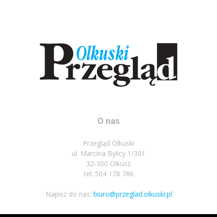
O nas
Przegląd Olkuski
ul. Marcina Bylicy 1/301
32-300 Olkusz
tel: 504 178 786
Napisz do nas:
biuro@przeglad.olkuski.pl