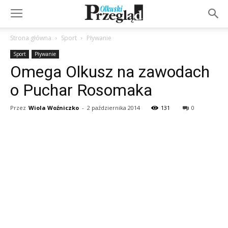
Strona główna
Sport
Pływanie
Sport
Pływanie
Omega Olkusz na zawodach
o Puchar Rosomaka
Przez
Wiola Woźniczko
-
2 października 2014
131
0