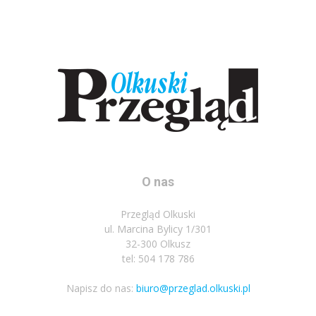
O nas
Przegląd Olkuski
ul. Marcina Bylicy 1/301
32-300 Olkusz
tel: 504 178 786
Napisz do nas:
biuro@przeglad.olkuski.pl