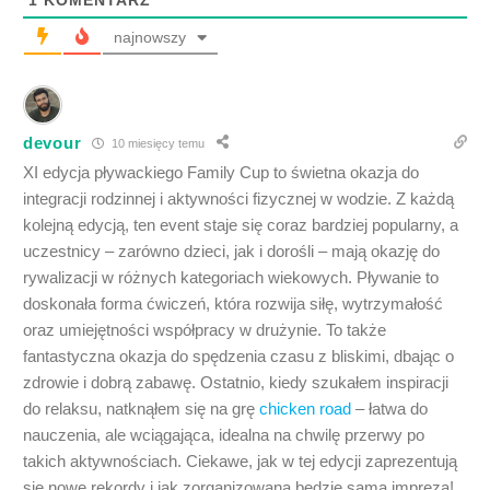
1
KOMENTARZ
najnowszy
devour
10 miesięcy temu
XI edycja pływackiego Family Cup to świetna okazja do
integracji rodzinnej i aktywności fizycznej w wodzie. Z każdą
kolejną edycją, ten event staje się coraz bardziej popularny, a
uczestnicy – zarówno dzieci, jak i dorośli – mają okazję do
rywalizacji w różnych kategoriach wiekowych. Pływanie to
doskonała forma ćwiczeń, która rozwija siłę, wytrzymałość
oraz umiejętności współpracy w drużynie. To także
fantastyczna okazja do spędzenia czasu z bliskimi, dbając o
zdrowie i dobrą zabawę. Ostatnio, kiedy szukałem inspiracji
do relaksu, natknąłem się na grę
chicken road
– łatwa do
nauczenia, ale wciągająca, idealna na chwilę przerwy po
takich aktywnościach. Ciekawe, jak w tej edycji zaprezentują
się nowe rekordy i jak zorganizowana będzie sama impreza!