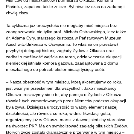
wieńców od mieszkańców i burmistrza Olkusza, Romana
Piaśnika, zapalono także znicze. Był również czas na zadumę i
chwilę ciszy.
Ta cykliczna już uroczystość nie mogłaby mieć miejsca bez
zaangażowania nie tylko prof. Michała Ostrowskiego, lecz także
dr. Adama Cyry, starszego kustosza w Państwowym Muzeum
Auschwitz-Birkenau w Oświęcimiu. To właśnie on przestawił
przybyłej delegacji historię zagłady Żydów z Olkusza oraz
zadbał o możliwość wejścia na teren, gdzie w czasie okupacji
niemieckiej istniała komora gazowa, zaadaptowana z domu
mieszkalnego do potrzeb eksterminacji tysięcy osób.
– Nasza obecność w tym miejscu, którą akcentujemy co roku,
jest ważnym przesłaniem dla wszystkich. Jako mieszkańcy
Olkusza troszczymy się o to, aby pamięć o Żydach z Olkusza,
również tych zamordowanych przez Niemców podczas okupacji
była żywa. Dzisiejsza uroczystość to ważny element naszej
działalności, ale również co roku, w dniu likwidacji getta,
organizujemy już w Olkuszu marsz z dawnej siedziby starostwa
na dworzec PKP. Ma on symbolizować zagładę olkuskich Żydów,
których życie zostało dramatycznie przerwane w tym miejscu –