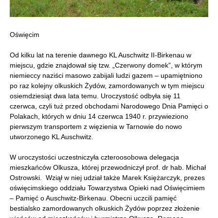
Oświęcim
Od kilku lat na terenie dawnego KL Auschwitz II-Birkenau w
miejscu, gdzie znajdował się tzw. „Czerwony domek”, w którym
niemieccy naziści masowo zabijali ludzi gazem – upamiętniono
po raz kolejny olkuskich Żydów, zamordowanych w tym miejscu
osiemdziesiąt dwa lata temu. Uroczystość odbyła się 11
czerwca, czyli tuż przed obchodami Narodowego Dnia Pamięci o
Polakach, których w dniu 14 czerwca 1940 r. przywieziono
pierwszym transportem z więzienia w Tarnowie do nowo
utworzonego KL Auschwitz.
W uroczystości uczestniczyła czteroosobowa delegacja
mieszkańców Olkusza, której przewodniczył prof. dr hab. Michał
Ostrowski. Wziął w niej udział także Marek Księżarczyk, prezes
oświęcimskiego oddziału Towarzystwa Opieki nad Oświęcimiem
– Pamięć o Auschwitz-Birkenau. Obecni uczcili pamięć
bestialsko zamordowanych olkuskich Żydów poprzez złożenie