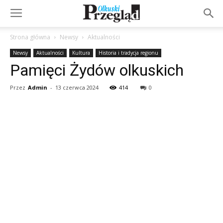
Strona główna
Newsy
Aktualności
Newsy
Aktualności
Kultura
Historia i tradycja regionu
Pamięci Żydów olkuskich
Przez
Admin
-
13 czerwca 2024
414
0