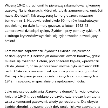
Wiosną 1942 r. uruchomili tu pierwszą zakamuflowaną komorę
gazową. Na jej drzwiach, której okna były zamurowane, umieścili
napis „Do łaźni”. Tak urządzoną komorę gazową nazwano
bunkrem nr 1. Na powierzchni około 90 metrów kwadratowych,
podzielonej na dwie komory gazowe, w latach 1942-43
zamordowali dziesiątki tysięcy Żydów – przy pomocy cyklonu B,
z którego kryształków wydzielał się cyjanowodór, powodujący
śmierć.
Tam właśnie zaprowadzili Żydów z Olkusza. Najpierw do
sąsiadujących z „Czerwonym domkiem” dwóch baraków, gdzie
musieli się rozebrać. Potem, pod pozorem kąpieli, wprowadzili
ich do „domku”, gdzie jednorazowo można było uśmiercić 800
osób. Ciała zagazowanych zakopano w pobliżu tego „domku”.
Później odkopano je wraz z ciałami innych zamordowanych w
1942 r. i spalono, w specjalnie przygotowanych dołach.
Jako miejsce do zabijania „Czerwony domek” funkcjonował do
kwietnia 1943 r., gdy oddano do użytku cztery duże krematoria
wraz z komorami gazowymi, wtedy go rozebrano. Dla ukrycia
śladów zbrodni, położone obok doły spaleniskowe zasypano, a