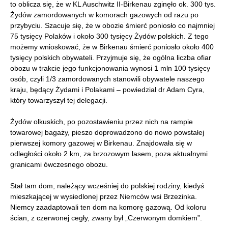
to oblicza się, że w KL Auschwitz II-Birkenau zginęło ok. 300 tys.
Żydów zamordowanych w komorach gazowych od razu po
przybyciu. Szacuje się, że w obozie śmierć poniosło co najmniej
75 tysięcy Polaków i około 300 tysięcy Żydów polskich. Z tego
możemy wnioskować, że w Birkenau śmierć poniosło około 400
tysięcy polskich obywateli. Przyjmuje się, że ogólna liczba ofiar
obozu w trakcie jego funkcjonowania wynosi 1 mln 100 tysięcy
osób, czyli 1/3 zamordowanych stanowili obywatele naszego
kraju, będący Żydami i Polakami – powiedział dr Adam Cyra,
który towarzyszył tej delegacji.
Żydów olkuskich, po pozostawieniu przez nich na rampie
towarowej bagaży, pieszo doprowadzono do nowo powstałej
pierwszej komory gazowej w Birkenau. Znajdowała się w
odległości około 2 km, za brzozowym lasem, poza aktualnymi
granicami ówczesnego obozu.
Stał tam dom, należący wcześniej do polskiej rodziny, kiedyś
mieszkającej w wysiedlonej przez Niemców wsi Brzezinka.
Niemcy zaadaptowali ten dom na komorę gazową. Od koloru
ścian, z czerwonej cegły, zwany był „Czerwonym domkiem”.