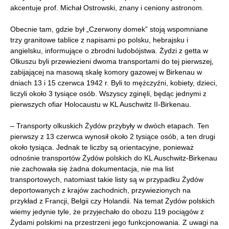
akcentuje prof. Michał Ostrowski, znany i ceniony astronom.
Obecnie tam, gdzie był „Czerwony domek” stoją wspomniane
trzy granitowe tablice z napisami po polsku, hebrajsku i
angielsku, informujące o zbrodni ludobójstwa. Żydzi z getta w
Olkuszu byli przewiezieni dwoma transportami do tej pierwszej,
zabijającej na masową skalę komory gazowej w Birkenau w
dniach 13 i 15 czerwca 1942 r. Byli to mężczyźni, kobiety, dzieci,
liczyli około 3 tysiące osób. Wszyscy zginęli, będąc jednymi z
pierwszych ofiar Holocaustu w KL Auschwitz II-Birkenau.
– Transporty olkuskich Żydów przybyły w dwóch etapach. Ten
pierwszy z 13 czerwca wynosił około 2 tysiące osób, a ten drugi
około tysiąca. Jednak te liczby są orientacyjne, ponieważ
odnośnie transportów Żydów polskich do KL Auschwitz-Birkenau
nie zachowała się żadna dokumentacja, nie ma list
transportowych, natomiast takie listy są w przypadku Żydów
deportowanych z krajów zachodnich, przywiezionych na
przykład z Francji, Belgii czy Holandii. Na temat Żydów polskich
wiemy jedynie tyle, że przyjechało do obozu 119 pociągów z
Żydami polskimi na przestrzeni jego funkcjonowania. Z uwagi na