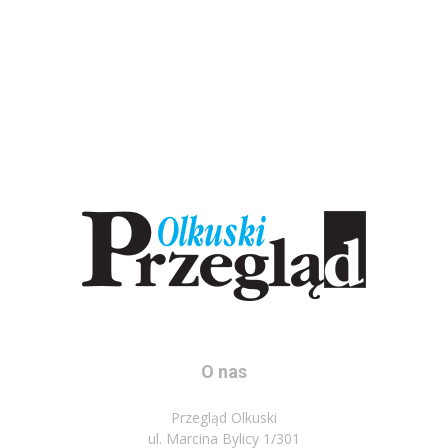
O nas
Przegląd Olkuski
ul. Marcina Bylicy 1/301