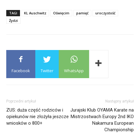
TAGI
KL Auschwitz
Oświęcim
pamięć
uroczystość
Żydzi
Facebook
Twitter
WhatsApp
Poprzedni artykuł
Następny artykuł
ZUS: duża część rodziców i
Jurajski Klub OYAMA Karate na
opiekunów nie złożyła jeszcze
Mistrzostwach Europy 2nd IKO
wniosków o 800+
Nakamura European
Championship