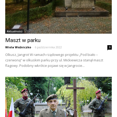
Aktualności
Maszt w parku
Wiola Woźniczko
-
6 października 2022
0
Olkusz, Jangrot W ramach rządowego projektu „Pod biało –
czerwoną” w olkuskim parku przy ul. Mickiewicza stanął maszt
flagowy. Podobny wkrótce pojawi się w Jangrocie...