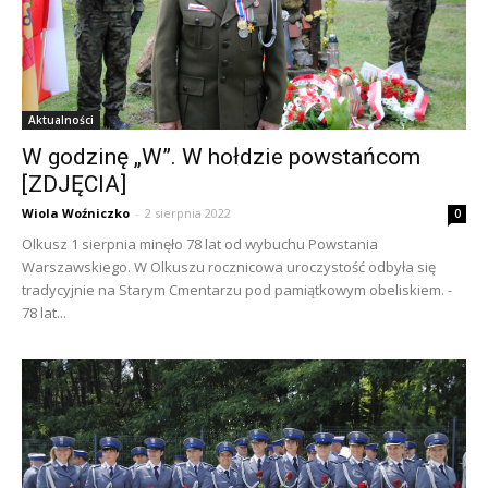
Aktualności
W godzinę „W”. W hołdzie powstańcom
[ZDJĘCIA]
Wiola Woźniczko
-
2 sierpnia 2022
0
Olkusz 1 sierpnia minęło 78 lat od wybuchu Powstania
Warszawskiego. W Olkuszu rocznicowa uroczystość odbyła się
tradycyjnie na Starym Cmentarzu pod pamiątkowym obeliskiem. -
78 lat...