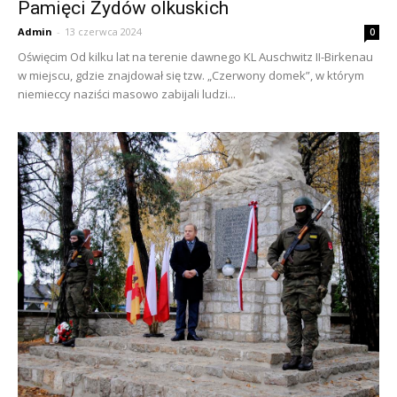
Pamięci Żydów olkuskich
Admin
-
13 czerwca 2024
0
Oświęcim Od kilku lat na terenie dawnego KL Auschwitz II-Birkenau
w miejscu, gdzie znajdował się tzw. „Czerwony domek”, w którym
niemieccy naziści masowo zabijali ludzi...