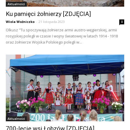
Aktualności
Ku pamięci żołnierzy [ZDJĘCIA]
Wiola Woźniczko
-
21 listopada 2023
0
Olkusz "Tu spoczywają żołnierze armii austro-węgierskiej, armii
rosyjskiej polegli w czasie I wojny światowej w latach 1914 - 1918
oraz żołnierze Wojska Polskiego polegli w...
Aktualności
700-lecie wsi Łobzów [ZDJĘCIA]