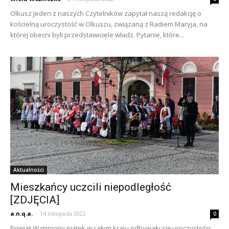
Olkusz Jeden z naszych Czytelników zapytał naszą redakcję o
kościelną uroczystość w Olkuszu, związaną z Radiem Maryja, na
której obecni byli przedstawiciele władz. Pytanie, które...
Aktualności
Mieszkańcy uczcili niepodległość
[ZDJĘCIA]
a.n.q.a.
-
14 listopada 2022
0
Powiat W miniony piątek w całym kraju odbywały się uroczystości