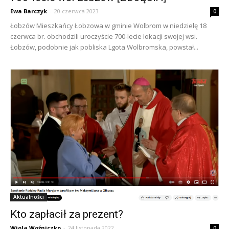
Ewa Barczyk
-
20 czerwca 2023
0
Łobzów Mieszkańcy Łobzowa w gminie Wolbrom w niedzielę 18
czerwca br. obchodzili uroczyście 700-lecie lokacji swojej wsi.
Łobzów, podobnie jak pobliska Lgota Wolbromska, powstał...
Aktualności
Kto zapłacił za prezent?
Wiola Woźniczko
-
24 listopada 2022
0