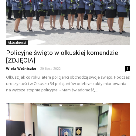
Aktualności
Policyjne święto w olkuskiej komendzie
[ZDJĘCIA]
Wiola Woźniczko
-
20 lipca 2022
1
Olkusz Jak co roku latem policjanci obchodzą swoje święto. Podczas
uroczystości w Olkuszu 34 policjantów odebrało akty mianowania
na wyższe stopnie policyjne. - Mam świadomość,...