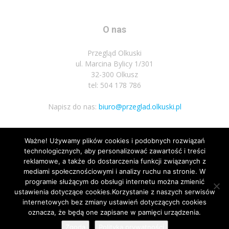
O nas
Przegląd Olkuski
ul. Marcina Bylicy 1/301
32-300 Olkusz
tel: 504 178 786
Napisz do nas:
biuro@przeglad.olkuski.pl
Ważne! Używamy plików cookies i podobnych rozwiązań
Podążaj za nami
technologicznych, aby personalizować zawartość i treści
reklamowe, a także do dostarczenia funkcji związanych z
mediami społecznościowymi i analizy ruchu na stronie. W
programie służącym do obsługi internetu można zmienić
ustawienia dotyczące cookies.Korzystanie z naszych serwisów
internetowych bez zmiany ustawień dotyczących cookies
oznacza, że będą one zapisane w pamięci urządzenia.
Nota prawna
Polityka prywatnosci
Kariera
Regulamin
Zgoda
Polityka prywatności