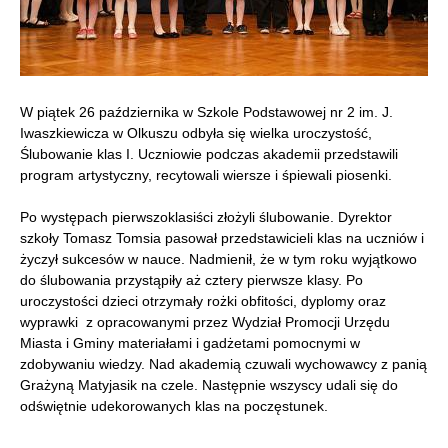
W piątek 26 października w Szkole Podstawowej nr 2 im. J.
Iwaszkiewicza w Olkuszu odbyła się wielka uroczystość,
Ślubowanie klas I. Uczniowie podczas akademii przedstawili
program artystyczny, recytowali wiersze i śpiewali piosenki.
Po występach pierwszoklasiści złożyli ślubowanie. Dyrektor
szkoły Tomasz Tomsia pasował przedstawicieli klas na uczniów i
życzył sukcesów w nauce. Nadmienił, że w tym roku wyjątkowo
do ślubowania przystąpiły aż cztery pierwsze klasy. Po
uroczystości dzieci otrzymały rożki obfitości, dyplomy oraz
wyprawki z opracowanymi przez Wydział Promocji Urzędu
Miasta i Gminy materiałami i gadżetami pomocnymi w
zdobywaniu wiedzy. Nad akademią czuwali wychowawcy z panią
Grażyną Matyjasik na czele. Następnie wszyscy udali się do
odświętnie udekorowanych klas na poczęstunek.