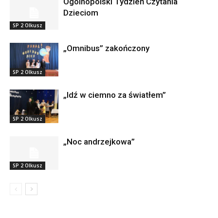
Ogólnopolski Tydzień Czytania
Dzieciom
SP 2 Olkusz
„Omnibus” zakończony
SP 2 Olkusz
„Idź w ciemno za światłem”
SP 2 Olkusz
„Noc andrzejkowa”
SP 2 Olkusz