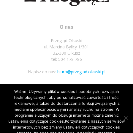
O nas
Przegląd Olkuski
ul. Marcina Bylicy 1/301
32-300 Olkusz
tel: 504 178 786
Napisz do nas:
biuro@przeglad.olkuski.pl
Ważne! Używamy plików cookies i podobnych rozwiązań
Podążaj za nami
technologicznych, aby personalizować zawartość i treści
reklamowe, a także do dostarczenia funkcji związanych z
mediami społecznościowymi i analizy ruchu na stronie. W
programie służącym do obsługi internetu można zmienić
ustawienia dotyczące cookies.Korzystanie z naszych serwisów
internetowych bez zmiany ustawień dotyczących cookies