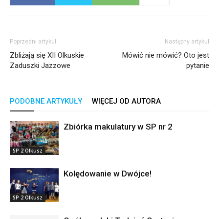
Poprzedni artykuł
Następny artykuł
Zbliżają się XII Olkuskie
Mówić nie mówić? Oto jest
Zaduszki Jazzowe
pytanie
PODOBNE ARTYKUŁY
WIĘCEJ OD AUTORA
Zbiórka makulatury w SP nr 2
SP 2 Olkusz
Kolędowanie w Dwójce!
SP 2 Olkusz