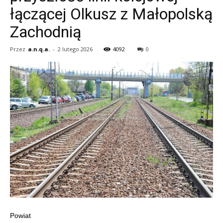
łączącej Olkusz z Małopolską
Zachodnią
Przez
a.n.q.a.
-
2 lutego 2026
4092
0
Powiat