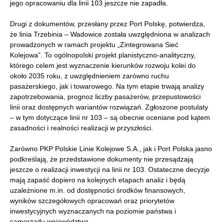
jego opracowaniu dla linii 103 jeszcze nie zapadła.
Drugi z dokumentów, przesłany przez Port Polskę, potwierdza,
że linia Trzebinia – Wadowice została uwzględniona w analizach
prowadzonych w ramach projektu „Zintegrowana Sieć
Kolejowa”. To ogólnopolski projekt planistyczno-analityczny,
którego celem jest wyznaczenie kierunków rozwoju kolei do
około 2035 roku, z uwzględnieniem zarówno ruchu
pasażerskiego, jak i towarowego. Na tym etapie trwają analizy
zapotrzebowania, prognoz liczby pasażerów, przepustowości
linii oraz dostępnych wariantów rozwiązań. Zgłoszone postulaty
– w tym dotyczące linii nr 103 – są obecnie oceniane pod kątem
zasadności i realności realizacji w przyszłości.
Zarówno PKP Polskie Linie Kolejowe S.A., jak i Port Polska jasno
podkreślają, że przedstawione dokumenty nie przesądzają
jeszcze o realizacji inwestycji na linii nr 103. Ostateczne decyzje
mają zapaść dopiero na kolejnych etapach analiz i będą
uzależnione m.in. od dostępności środków finansowych,
wyników szczegółowych opracowań oraz priorytetów
inwestycyjnych wyznaczanych na poziomie państwa i
samorządu województwa.