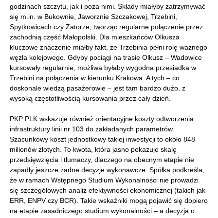
godzinach szczytu, jak i poza nimi. Składy miałyby zatrzymywać
się m.in. w Bukownie, Jaworznie Szczakowej, Trzebini,
Spytkowicach czy Zatorze, tworząc regularne połączenie przez
zachodnią część Małopolski. Dla mieszkańców Olkusza
kluczowe znaczenie miałby fakt, że Trzebinia pełni rolę ważnego
węzła kolejowego. Gdyby pociągi na trasie Olkusz – Wadowice
kursowały regularnie, możliwa byłaby wygodna przesiadka w
Trzebini na połączenia w kierunku Krakowa. A tych – co
doskonale wiedzą pasażerowie – jest tam bardzo dużo, z
wysoką częstotliwością kursowania przez cały dzień.
PKP PLK wskazuje również orientacyjne koszty odtworzenia
infrastruktury linii nr 103 do zakładanych parametrów.
Szacunkowy koszt jednostkowy takiej inwestycji to około 848
milionów złotych. To kwota, która jasno pokazuje skalę
przedsięwzięcia i tłumaczy, dlaczego na obecnym etapie nie
zapadły jeszcze żadne decyzje wykonawcze. Spółka podkreśla,
że w ramach Wstępnego Studium Wykonalności nie prowadzi
się szczegółowych analiz efektywności ekonomicznej (takich jak
ERR, ENPV czy BCR). Takie wskaźniki mogą pojawić się dopiero
na etapie zasadniczego studium wykonalności – a decyzja o