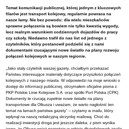
Temat komunikacji publicznej, której jednym z kluczowych
filarów jest transport kolejowy, regularnie powraca na
nasze łamy. Nie bez powodu: dla wielu mieszkańców
sprawne połączenia są bowiem nie tylko kwestią wygody,
lecz realnym warunkiem codziennych dojazdów do pracy
czy szkoły. Niedawno trafił do nas list od jednego z
czytelników, który postanowił podzielić się z nami
dokumentami rzucającymi nowe światło na plany rozwoju
połączeń kolejowych w naszym regionie.
„Jako stały czytelnik waszej gazety, chciałbym przekazać
Państwu interesujące materiały dotyczące przyszłości połączeń
kolejowych z naszego miasta. W odpowiedzi na moje wnioski o
dostęp do informacji publicznej, otrzymałem oficjalne pisma z
PKP Polskie Linie Kolejowe S.A. oraz spółki Port Polska (CPK).
Dokumenty te rzucają zupełnie nowe światło na plany
transportowe dla Olkusza i uważam, że warto nagłośnić ten
temat na łamach państwa gazety” – czytamy w mailu, który
wpłynął na naszą redakcyjną skrzynkę mailową. Choć do
realizacji inwestycji droga jest jeszcze daleka, z pism wynika
jasno, że Olkusz wciąż pozostaje w orbicie długofalowych analiz