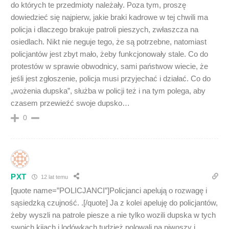
do których te przedmioty należały. Poza tym, proszę
dowiedzieć się najpierw, jakie braki kadrowe w tej chwili ma
policja i dlaczego brakuje patroli pieszych, zwłaszcza na
osiedlach. Nikt nie neguje tego, że są potrzebne, natomiast
policjantów jest zbyt mało, żeby funkcjonowały stale. Co do
protestów w sprawie obwodnicy, sami państwow wiecie, że
jeśli jest zgłoszenie, policja musi przyjechać i działać. Co do
„wożenia dupska”, służba w policji też i na tym polega, aby
czasem przewieźć swoje dupsko…
0
PXT
12 lat temu
[quote name=”POLICJANCI”]Policjanci apelują o rozwagę i
sąsiedzką czujność. .[/quote] Ja z kolei apeluję do policjantów,
żeby wyszli na patrole piesze a nie tylko wozili dupska w tych
swoich kijach i lodówkach tudzież polowali na piwoszy i