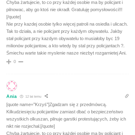
Chyba żartujecie, to co przy każdej osobie ma by policjant i
pilnowac, aby go ktoś nie okradł. Gratuluję pomysłowości!!!
[/quote]
Nie przy kazdej osobie tylko więcej patroli na osiedla i ulicach.
Tak to działa, a nie policjant przy każdym obywatelu. Jakby
stał policjant przy kazdym obywatelu to musiałoby byc 19
milionów policjantow, a kto wtedy by stal przy policjantach ?.
Śmiechu warte takie myslenie nasze niezbyt rozgarnietej Ani.
0
Ania
12 lat temu
[quote name=”Krzyś”]Zgadzam się z przedmówcą.
Kilkudziesięciu policjantów zamiast dbać o bezpieczeństwo
wszystkich olkuszan, pilnuje garstki protestujących, żeby ich
nikt nie rozjechał.[/quote]
Chyba żartujecie, to co przy każdej osobie ma by policjant i