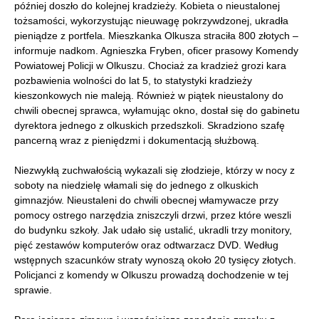
później doszło do kolejnej kradzieży. Kobieta o nieustalonej
tożsamości, wykorzystując nieuwagę pokrzywdzonej, ukradła
pieniądze z portfela. Mieszkanka Olkusza straciła 800 złotych –
informuje nadkom. Agnieszka Fryben, oficer prasowy Komendy
Powiatowej Policji w Olkuszu. Chociaż za kradzież grozi kara
pozbawienia wolności do lat 5, to statystyki kradzieży
kieszonkowych nie maleją. Również w piątek nieustalony do
chwili obecnej sprawca, wyłamując okno, dostał się do gabinetu
dyrektora jednego z olkuskich przedszkoli. Skradziono szafę
pancerną wraz z pieniędzmi i dokumentacją służbową.
Niezwykłą zuchwałością wykazali się złodzieje, którzy w nocy z
soboty na niedzielę włamali się do jednego z olkuskich
gimnazjów. Nieustaleni do chwili obecnej włamywacze przy
pomocy ostrego narzędzia zniszczyli drzwi, przez które weszli
do budynku szkoły. Jak udało się ustalić, ukradli trzy monitory,
pięć zestawów komputerów oraz odtwarzacz DVD. Według
wstępnych szacunków straty wynoszą około 20 tysięcy złotych.
Policjanci z komendy w Olkuszu prowadzą dochodzenie w tej
sprawie.