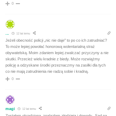
0
...
12 lat temu
Jeżeli obecność policji „nic nie daje” to po co ich zatrudniać?
To może lepiej powołać honorową wolentarialną straż
obywatelską. Moim zdaniem lepiej zwalczać przyczyny a nie
skutki. Przecież wielu kradnie z biedy. Może rozwiążmy
policję a odzyskane środki przeznaczmy na zasiłki dla tych
co nie mają zatrudnienia nie radzą sobie i kradną.
0
magi
12 lat temu
Zostałam okradziona, znalazłam złodzieja i dowody,. Sąd na