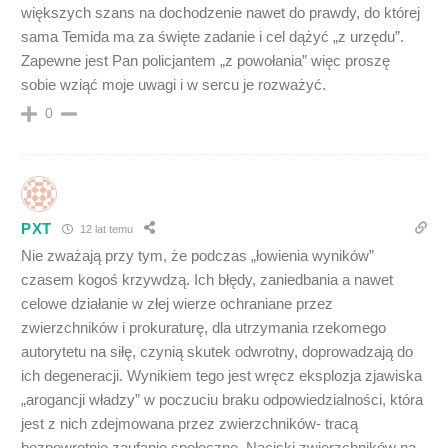
większych szans na dochodzenie nawet do prawdy, do której
sama Temida ma za święte zadanie i cel dążyć „z urzędu”.
Zapewne jest Pan policjantem „z powołania” więc proszę
sobie wziąć moje uwagi i w sercu je rozważyć.
0
PXT
12 lat temu
Nie zważają przy tym, że podczas „łowienia wyników”
czasem kogoś krzywdzą. Ich błędy, zaniedbania a nawet
celowe działanie w złej wierze ochraniane przez
zwierzchników i prokuraturę, dla utrzymania rzekomego
autorytetu na siłę, czynią skutek odwrotny, doprowadzają do
ich degeneracji. Wynikiem tego jest wręcz eksplozja zjawiska
„arogancji władzy” w poczuciu braku odpowiedzialności, która
jest z nich zdejmowana przez zwierzchników- tracą
bezpowrotnie zaufanie społeczne. Naciski zwierzchników na