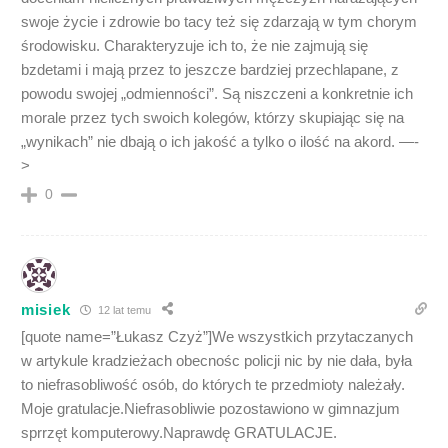
swoje życie i zdrowie bo tacy też się zdarzają w tym chorym
środowisku. Charakteryzuje ich to, że nie zajmują się
bzdetami i mają przez to jeszcze bardziej przechlapane, z
powodu swojej „odmienności”. Są niszczeni a konkretnie ich
morale przez tych swoich kolegów, którzy skupiając się na
„wynikach” nie dbają o ich jakość a tylko o ilość na akord. —-
>
0
misiek
12 lat temu
[quote name=”Łukasz Czyż”]We wszystkich przytaczanych
w artykule kradzieżach obecnośc policji nic by nie dała, była
to niefrasobliwość osób, do których te przedmioty należały.
Moje gratulacje.Niefrasobliwie pozostawiono w gimnazjum
sprrzęt komputerowy.Naprawdę GRATULACJE.