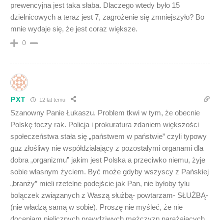
prewencyjna jest taka słaba. Dlaczego wtedy było 15
dzielnicowych a teraz jest 7, zagrożenie się zmniejszyło? Bo
mnie wydaje się, że jest coraz większe.
0
PXT
12 lat temu
Szanowny Panie Łukaszu. Problem tkwi w tym, że obecnie
Polskę toczy rak. Policja i prokuratura zdaniem większości
społeczeństwa stała się „państwem w państwie” czyli typowy
guz złośliwy nie współdziałający z pozostałymi organami dla
dobra „organizmu” jakim jest Polska a przeciwko niemu, żyje
sobie własnym życiem. Być może gdyby wszyscy z Pańskiej
„branży” mieli rzetelne podejście jak Pan, nie byłoby tylu
bolączek związanych z Waszą służbą- powtarzam- SŁUŻBĄ-
(nie władzą samą w sobie). Proszę nie myśleć, że nie
doceniam nielicznych prawdziwych mężczyzn narażających