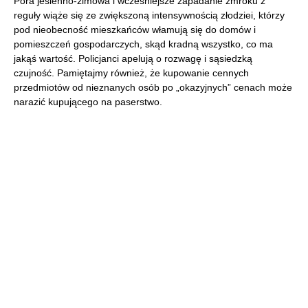
Pora jesienno-zimowa i wcześniejsze zapadanie zmroku z
reguły wiąże się ze zwiększoną intensywnością złodziei, którzy
pod nieobecność mieszkańców włamują się do domów i
pomieszczeń gospodarczych, skąd kradną wszystko, co ma
jakąś wartość. Policjanci apelują o rozwagę i sąsiedzką
czujność. Pamiętajmy również, że kupowanie cennych
przedmiotów od nieznanych osób po „okazyjnych” cenach może
narazić kupującego na paserstwo.