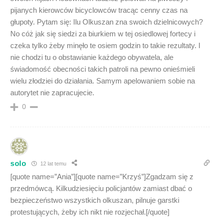
pijanych kierowców bicyclowców tracąc cenny czas na
głupoty. Pytam się: Ilu Olkuszan zna swoich dzielnicowych?
No cóż jak się siedzi za biurkiem w tej osiedlowej fortecy i
czeka tylko żeby minęło te osiem godzin to takie rezultaty. I
nie chodzi tu o obstawianie każdego obywatela, ale
świadomość obecności takich patroli na pewno onieśmieli
wielu złodziei do działania. Samym apelowaniem sobie na
autorytet nie zapracujecie.
0
solo
12 lat temu
[quote name=”Ania”][quote name=”Krzyś”]Zgadzam się z
przedmówcą. Kilkudziesięciu policjantów zamiast dbać o
bezpieczeństwo wszystkich olkuszan, pilnuje garstki
protestujących, żeby ich nikt nie rozjechał.[/quote]