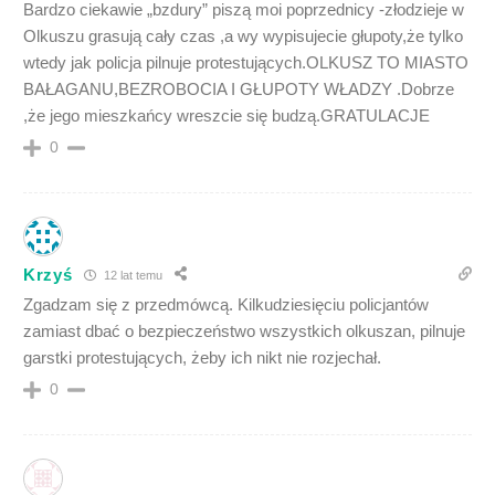
Bardzo ciekawie „bzdury” piszą moi poprzednicy -złodzieje w
Olkuszu grasują cały czas ,a wy wypisujecie głupoty,że tylko
wtedy jak policja pilnuje protestujących.OLKUSZ TO MIASTO
BAŁAGANU,BEZROBOCIA I GŁUPOTY WŁADZY .Dobrze
,że jego mieszkańcy wreszcie się budzą.GRATULACJE
0
Krzyś
12 lat temu
Zgadzam się z przedmówcą. Kilkudziesięciu policjantów
zamiast dbać o bezpieczeństwo wszystkich olkuszan, pilnuje
garstki protestujących, żeby ich nikt nie rozjechał.
0