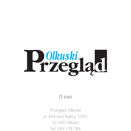
O nas
Przegląd Olkuski
ul. Marcina Bylicy 1/301
32-300 Olkusz
tel: 504 178 786