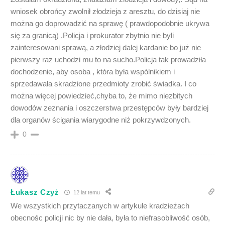
wniosek obrońcy zwolnił złodzieja z aresztu, do dzisiaj nie
można go doprowadzić na sprawę ( prawdopodobnie ukrywa
się za granicą) .Policja i prokurator zbytnio nie byli
zainteresowani sprawą, a złodziej dalej kardanie bo już nie
pierwszy raz uchodzi mu to na sucho.Policja tak prowadziła
dochodzenie, aby osoba , która była wspólnikiem i
sprzedawała skradzione przedmioty zrobić świadka. I co
można więcej powiedzieć,chyba to, że mimo niezbitych
dowodów zeznania i oszczerstwa przestępców były bardziej
dla organów ścigania wiarygodne niż pokrzywdzonych.
0
Łukasz Czyż
12 lat temu
We wszystkich przytaczanych w artykule kradzieżach
obecnośc policji nic by nie dała, była to niefrasobliwość osób,