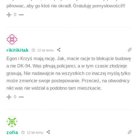
pilnowac, aby go ktoś nie okradł. Gratuluję pomysłowości!!!
0
rikitikitak
12 lat temu
Egon i Krzyś mają rację. Jak, macie racje to blokujcie budowę
a nie DK-94. Was pilnują policjanci, a w tym czasie złodzieje
grasują. Nie nadawajcie na wszystkich co inaczej myślą tylko
może zmieńcie swoje postepowanie. Przecież, na obwodnicy
nikt was nie widział a podobno tam mieszkacie.
0
zofia
12 lat temu