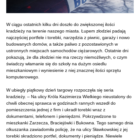
W ciągu ostatnich kilku dni doszło do zwiększonej ilości
kradzieży na terenie naszego miasta. Łupem złodziei padają
najczęściej portfele i torebki, narzędzia z piwnic, garaży i nowo
budowanych domów, a także paliwo z pozostawionych w
ustronnych miejscach samochodów ciężarowych. Ostatnie dni
pokazują, że dla złodziei nie ma rzeczy niemożliwych, o czym
świadczy włamanie się do szkoły na dużym osiedlu
mieszkaniowym i wyniesienie z niej znacznej ilości sprzętu
komputerowego.
W ubiegły piątkowy dzień targowy rozpoczęła się seria
kradzieży. – Na ulicy Króla Kazimierza Wielkiego nieustalony do
chwili obecnej sprawca w godzinach rannych wszedł do
pomieszczenia jednej z firm i ukradł torebki wraz z
dokumentami, telefonem i pieniędzmi. Pokrzywdzone to
mieszkanki Zarzecza, Braciejówki i Bukowna. Tego samego dnia
olkuszanka zawiadomiła policję, że na ulicy Sławkowskiej z jej
torebki skradziono portfel, dokumenty i pieniądze. Niewiele