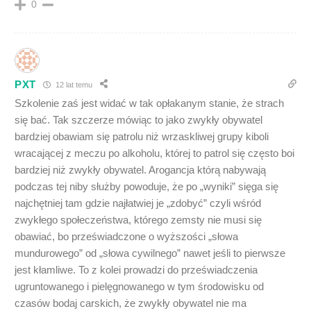
0
PXT
12 lat temu
Szkolenie zaś jest widać w tak opłakanym stanie, że strach
się bać. Tak szczerze mówiąc to jako zwykły obywatel
bardziej obawiam się patrolu niż wrzaskliwej grupy kiboli
wracającej z meczu po alkoholu, której to patrol się często boi
bardziej niż zwykły obywatel. Arogancja którą nabywają
podczas tej niby służby powoduje, że po „wyniki” sięga się
najchętniej tam gdzie najłatwiej je „zdobyć” czyli wśród
zwykłego społeczeństwa, którego zemsty nie musi się
obawiać, bo przeświadczone o wyższości „słowa
mundurowego” od „słowa cywilnego” nawet jeśli to pierwsze
jest kłamliwe. To z kolei prowadzi do przeświadczenia
ugruntowanego i pielęgnowanego w tym środowisku od
czasów bodaj carskich, że zwykły obywatel nie ma