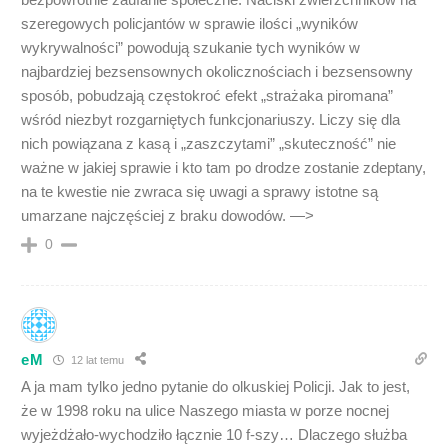
szeregowych policjantów w sprawie ilości „wyników
wykrywalności” powodują szukanie tych wyników w
najbardziej bezsensownych okolicznościach i bezsensowny
sposób, pobudzają częstokroć efekt „strażaka piromana”
wśród niezbyt rozgarniętych funkcjonariuszy. Liczy się dla
nich powiązana z kasą i „zaszczytami” „skuteczność” nie
ważne w jakiej sprawie i kto tam po drodze zostanie zdeptany,
na te kwestie nie zwraca się uwagi a sprawy istotne są
umarzane najczęściej z braku dowodów. —>
0
eM
12 lat temu
A ja mam tylko jedno pytanie do olkuskiej Policji. Jak to jest,
że w 1998 roku na ulice Naszego miasta w porze nocnej
wyjeżdżało-wychodziło łącznie 10 f-szy… Dlaczego służba