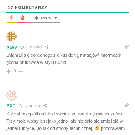
17
KOMENTARZY
najnowszy
pavv
12 lat temu
„włamali się do jednego z olkuskich gimnazjów” informacja
godna brukowca w stylu Fuckt!
0
PXT
12 lat temu
Kol eM przeplótł mój text swoim bo pisaliśmy równocześnie,
Trzy moje wpisy jest jako jedno- ale nie dało się zmieścić w
jednej rubryce. (to tak od strony technicznej)
pozdrawiam