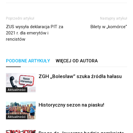
Poprzedni artykuł
Następny artykuł
ZUS wysyła deklaracja PIT za
Bilety w „komórce”
2021 r. dla emerytów i
rencistów
PODOBNE ARTYKUŁY
WIĘCEJ OD AUTORA
ZGH „Bolesław” szuka źródła hałasu
Aktualności
Historyczny sezon na piasku!
Aktualności