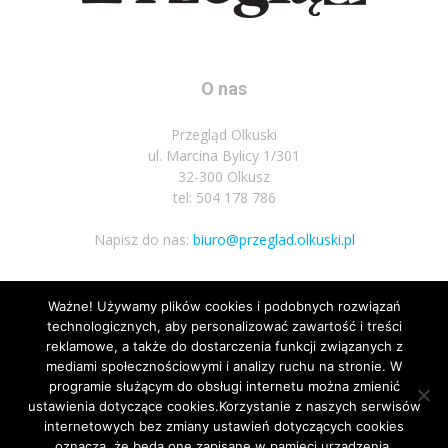
O nas
Przegląd Olkuski
ul. Marcina Bylicy 1/301
32-300 Olkusz
tel: 504 178 786
Napisz do nas:
biuro@przeglad.olkuski.pl
Ważne! Używamy plików cookies i podobnych rozwiązań
Podążaj za nami
technologicznych, aby personalizować zawartość i treści
reklamowe, a także do dostarczenia funkcji związanych z
mediami społecznościowymi i analizy ruchu na stronie. W
programie służącym do obsługi internetu można zmienić
ustawienia dotyczące cookies.Korzystanie z naszych serwisów
internetowych bez zmiany ustawień dotyczących cookies
oznacza, że będą one zapisane w pamięci urządzenia.