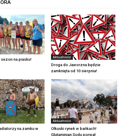
TORA
Aktualności
 sezon na piasku!
Droga do Jaworzna będzie
zamknięta od 10 sierpnia!
Aktualności
adiatorzy na zamku w
Olkuski rynek w bańkach!
Glutaminian Sodu porwał