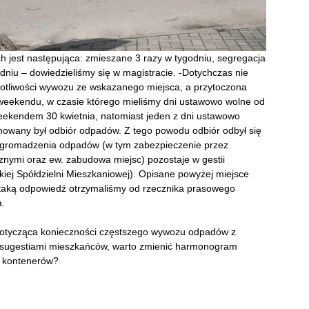
 jest następująca: zmieszane 3 razy w tygodniu, segregacja
odniu – dowiedzieliśmy się w magistracie. -Dotychczas nie
totliwości wywozu ze wskazanego miejsca, a przytoczona
o weekendu, w czasie którego mieliśmy dni ustawowo wolne od
eekendem 30 kwietnia, natomiast jeden z dni ustawowo
nowany był odbiór odpadów. Z tego powodu odbiór odbył się
 gromadzenia odpadów (w tym zabezpieczenie przez
znymi oraz ew. zabudowa miejsc) pozostaje w gestii
iej Spółdzielni Mieszkaniowej). Opisane powyżej miejsce
 taką odpowiedź otrzymaliśmy od rzecznika prasowego
a.
 dotycząca konieczności częstszego wywozu odpadów z
 sugestiami mieszkańców, warto zmienić harmonogram
j kontenerów?