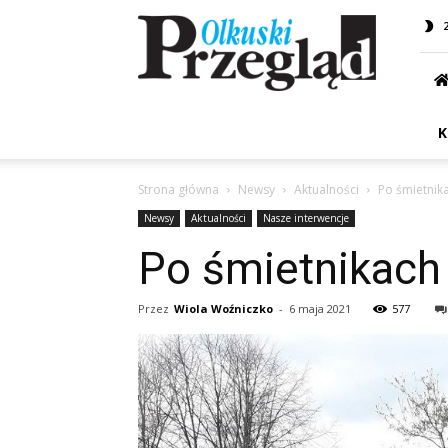
Przegląd
Olkuski
K
Strona główna
Newsy
Aktualności
Po śmietnika
Newsy
Aktualności
Nasze interwencje
Po śmietnikach 
Przez
Wiola Woźniczko
-
6 maja 2021
577