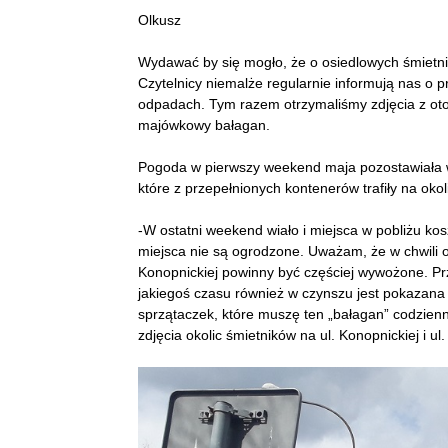
Olkusz
Wydawać by się mogło, że o osiedlowych śmietnik
Czytelnicy niemalże regularnie informują nas o
odpadach. Tym razem otrzymaliśmy zdjęcia z otoc
majówkowy bałagan.
Pogoda w pierwszy weekend maja pozostawiała wi
które z przepełnionych kontenerów trafiły na okol
-W ostatni weekend wiało i miejsca w pobliżu ko
miejsca nie są ogrodzone. Uważam, że w chwili o
Konopnickiej powinny być częściej wywożone. Prz
jakiegoś czasu również w czynszu jest pokazana 
sprzątaczek, które muszę ten „bałagan” codzienni
zdjęcia okolic śmietników na ul. Konopnickiej i ul.