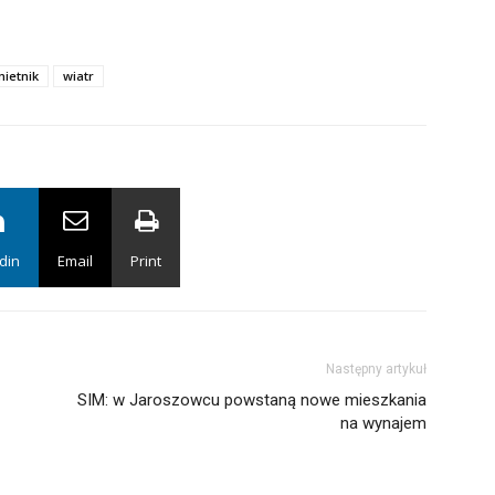
mietnik
wiatr
din
Email
Print
Następny artykuł
SIM: w Jaroszowcu powstaną nowe mieszkania
na wynajem