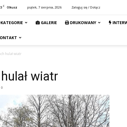
C
23
piątek, 7 sierpnia, 2026
Zaloguj się / Dołącz
Olkusz
KATEGORIE
GALERIE
DRUKOWANY
INTER
ONTAKT
ch hulał wiatr
hulał wiatr
0