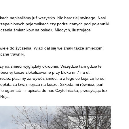
ach napisaliśmy już wszystko. Nic bardziej mylnego. Nasi
 przepełnionych pojemnikach czy podrzucanych pod pojemniki
zenia śmietników na osiedlu Młodych, ilustrujące
ele do życzenia. Wiatr dał się we znaki także śmieciom,
iczne trawniki.
szy na śmieci wyglądały okropnie. Wszędzie tam gdzie te
becnej kosze zlokalizowane przy bloku nr 7 na ul.
ecież płacimy za wywóz śmieci, a z tego co kojarzę to od
opłata za tzw. miejsca na kosze. Szkoda mi również, pań
e ogarniać – napisała do nas Czytelniczka, przesyłając też
 Reja.