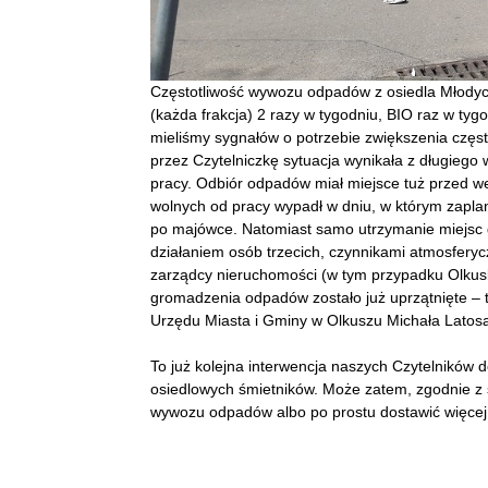
Częstotliwość wywozu odpadów z osiedla Młodych
(każda frakcja) 2 razy w tygodniu, BIO raz w tyg
mieliśmy sygnałów o potrzebie zwiększenia częs
przez Czytelniczkę sytuacja wynikała z długieg
pracy. Odbiór odpadów miał miejsce tuż przed w
wolnych od pracy wypadł w dniu, w którym zapla
po majówce. Natomiast samo utrzymanie miejsc
działaniem osób trzecich, czynnikami atmosferyc
zarządcy nieruchomości (w tym przypadku Olkusk
gromadzenia odpadów zostało już uprzątnięte –
Urzędu Miasta i Gminy w Olkuszu Michała Latos
To już kolejna interwencja naszych Czytelników
osiedlowych śmietników. Może zatem, zgodnie z
wywozu odpadów albo po prostu dostawić więce