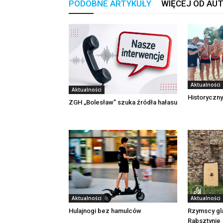
PODOBNE ARTYKUŁY
WIĘCEJ OD AU
Aktualności
Aktualności
Historyczny
ZGH „Bolesław” szuka źródła hałasu
Aktualności
Aktualności
Rzymscy gl
Hulajnogi bez hamulców
Rabsztynie