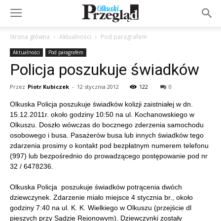
Strona główna
Aktualności
Pod paragrafem
Aktualności
Pod paragrafem
Policja poszukuje świadków
Przez
Piotr Kubiczek
-
12 stycznia 2012
122
0
Olkuska Policja poszukuje świadków kolizji zaistniałej w dn.
15.12.2011r. około godziny 10:50 na ul. Kochanowskiego w
Olkuszu. Doszło wówczas do bocznego zderzenia samochodu
osobowego i busa. Pasażerów busa lub innych świadków tego
zdarzenia prosimy o kontakt pod bezpłatnym numerem telefonu
(997) lub bezpośrednio do prowadzącego postępowanie pod nr
32 / 6478236.
Olkuska Policja poszukuje świadków potrącenia dwóch
dziewczynek. Zdarzenie miało miejsce 4 stycznia br., około
godziny 7:40 na ul. K. K. Wielkiego w Olkuszu (przejście dl
pieszych przy Sądzie Rejonowym). Dziewczynki zostały