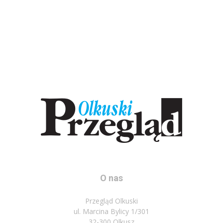
O nas
Przegląd Olkuski
ul. Marcina Bylicy 1/301
32-300 Olkusz