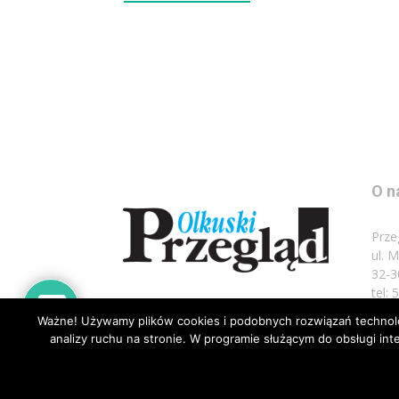
O n
Prze
ul. 
32-3
tel:
Ważne! Używamy plików cookies i podobnych rozwiązań technolog
Napi
analizy ruchu na stronie. W programie służącym do obsługi i
© Wszelkie prawa zastrzeżone 2020