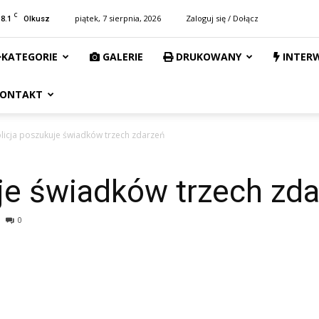
C
18.1
piątek, 7 sierpnia, 2026
Zaloguj się / Dołącz
Olkusz
KATEGORIE
GALERIE
DRUKOWANY
INTER
ONTAKT
licja poszukuje świadków trzech zdarzeń
je świadków trzech zd
0