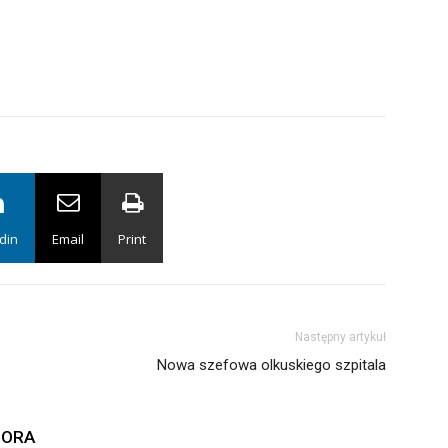
din
Email
Print
Następny artykuł
Nowa szefowa olkuskiego szpitala
TORA