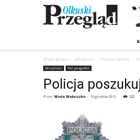
Przegląd
Olkuski
K
Strona główna
Aktualności
Pod paragrafem
Po
Aktualności
Pod paragrafem
Policja poszuku
Przez
Wiola Woźniczko
-
16 grudnia 2012
122