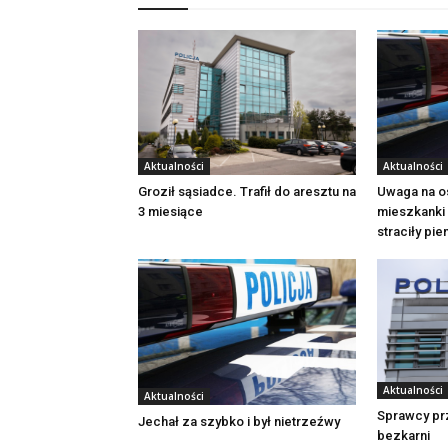
Aktualności
Aktualności
Groził sąsiadce. Trafił do aresztu na
Uwaga na o
3 miesiące
mieszkanki 
straciły pi
Aktualności
Aktualności
Sprawcy pr
Jechał za szybko i był nietrzeźwy
bezkarni