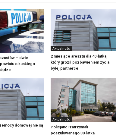
Aktualności
2 miesiące aresztu dla 40-latka,
szustów – dwie
który groził pozbawieniem życia
powiatu olkuskiego
byłej partnerce
eniądze
Aktualności
zemocy domowej nie są
Policjanci zatrzymali
poszukiwanego 30-latka