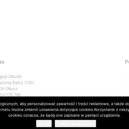
as
P
gląd Olkuski
Marcina Bylicy 1/301
00 Olkusz
 504 178 786
icznych, aby personalizować zawartość i treści reklamowe, a także do
sz do nas:
biuro@przeglad.olkuski.pl
nternetu można zmienić ustawienia dotyczące cookies.Korzystanie z na
cookies oznacza, że będą one zapisane w pamięci urządzenia.
Zgoda
Polityka prywatności
Nota 