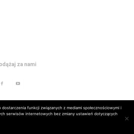
odążaj za nami
 dostarczenia funkcji związanych z mediami społecznościowymi i
szych serwisów internetowych bez zmiany ustawień dotyczących
prawna
Polityka prywatnosci
Kariera
Regulamin