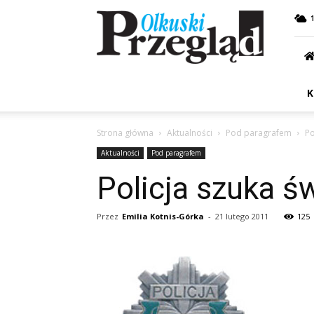
Przegląd
Olkuski
K
Strona główna
Aktualności
Pod paragrafem
Po
Aktualności
Pod paragrafem
Policja szuka 
Przez
Emilia Kotnis-Górka
-
21 lutego 2011
125