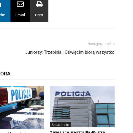
din
Email
Print
Następny artykuł
Juniorzy: Trzebinia i Oświęcim biorą wszystko
TORA
Aktualności
2 miesiące aresztu dla 40-latka,