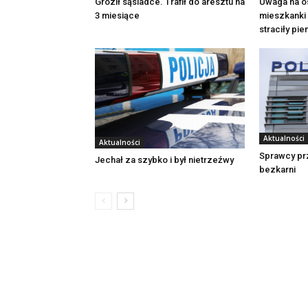
Groził sąsiadce. Trafił do aresztu na
Uwaga na o
3 miesiące
mieszkanki 
straciły pi
Aktualności
Aktualności
Sprawcy pr
Jechał za szybko i był nietrzeźwy
bezkarni