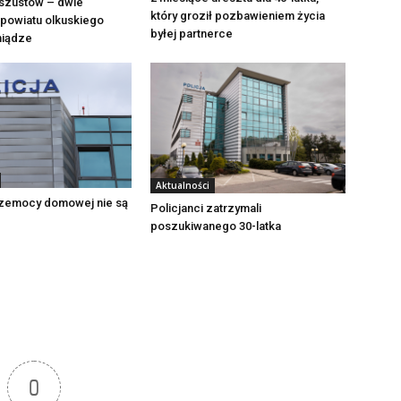
szustów – dwie
który groził pozbawieniem życia
powiatu olkuskiego
byłej partnerce
eniądze
Aktualności
zemocy domowej nie są
Policjanci zatrzymali
poszukiwanego 30-latka
0