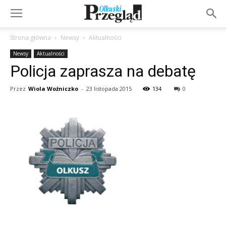
Strona główna
Newsy
Aktualności
Newsy
Aktualności
Policja zaprasza na debatę
Przez
Wiola Woźniczko
-
23 listopada 2015
134
0