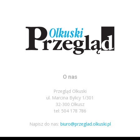
O nas
Przegląd Olkuski
ul. Marcina Bylicy 1/301
32-300 Olkusz
tel: 504 178 786
Napisz do nas:
biuro@przeglad.olkuski.pl