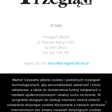
O nas
Przegląd Olkuski
ul. Marcina Bylicy 1/301
32-300 Olkusz
tel: 504 178 786
Napisz do nas:
biuro@przeglad.olkuski.pl
Ważne! Używamy plików cookies i podobnych rozwiązań
Podążaj za nami
technologicznych, aby personalizować zawartość i treści
reklamowe, a także do dostarczenia funkcji związanych z
mediami społecznościowymi i analizy ruchu na stronie. W
programie służącym do obsługi internetu można zmienić
ustawienia dotyczące cookies.Korzystanie z naszych serwisów
internetowych bez zmiany ustawień dotyczących cookies