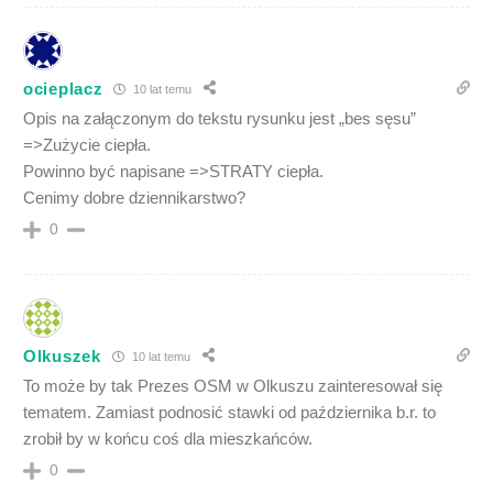
ocieplacz
10 lat temu
Opis na załączonym do tekstu rysunku jest „bes sęsu”
=>Zużycie ciepła.
Powinno być napisane =>STRATY ciepła.
Cenimy dobre dziennikarstwo?
0
Olkuszek
10 lat temu
To może by tak Prezes OSM w Olkuszu zainteresował się
tematem. Zamiast podnosić stawki od października b.r. to
zrobił by w końcu coś dla mieszkańców.
0