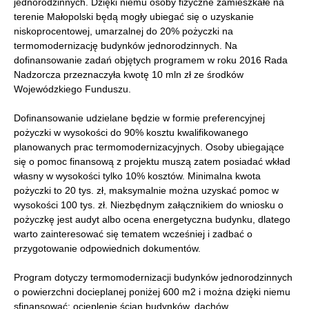
jednorodzinnych. Dzięki niemu osoby fizyczne zamieszkałe na
terenie Małopolski będą mogły ubiegać się o uzyskanie
niskoprocentowej, umarzalnej do 20% pożyczki na
termomodernizację budynków jednorodzinnych. Na
dofinansowanie zadań objętych programem w roku 2016 Rada
Nadzorcza przeznaczyła kwotę 10 mln zł ze środków
Wojewódzkiego Funduszu.
Dofinansowanie udzielane będzie w formie preferencyjnej
pożyczki w wysokości do 90% kosztu kwalifikowanego
planowanych prac termomodernizacyjnych. Osoby ubiegające
się o pomoc finansową z projektu muszą zatem posiadać wkład
własny w wysokości tylko 10% kosztów. Minimalna kwota
pożyczki to 20 tys. zł, maksymalnie można uzyskać pomoc w
wysokości 100 tys. zł. Niezbędnym załącznikiem do wniosku o
pożyczkę jest audyt albo ocena energetyczna budynku, dlatego
warto zainteresować się tematem wcześniej i zadbać o
przygotowanie odpowiednich dokumentów.
Program dotyczy termomodernizacji budynków jednorodzinnych
o powierzchni docieplanej poniżej 600 m2 i można dzięki niemu
sfinansować: ocieplenie ścian budynków, dachów,