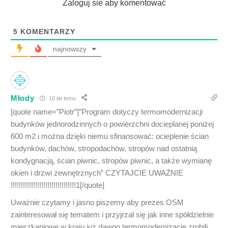
Zaloguj sie aby komentować
5
KOMENTARZY
najnowszy
Młody
10 lat temu
[quote name=”Piotr”]”Program dotyczy termomodernizacji
budynków jednorodzinnych o powierzchni docieplanej poniżej
600 m2 i można dzięki niemu sfinansować: ocieplenie ścian
budynków, dachów, stropodachów, stropów nad ostatnią
kondygnacją, ścian piwnic, stropów piwnic, a także wymianę
okien i drzwi zewnętrznych” CZYTAJCIE UWAŻNIE
!!!!!!!!!!!!!!!!!!!!!!!!!!!!!!!!1[/quote]
Uważnie czytamy i jasno piszemy aby prezes OSM
zainteresował się tematem i przyjrzał się jak inne spółdzielnie
mieszkaniowe w kraju już dawno termomodernizację zrobili,