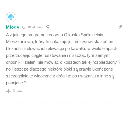
Młody
10 lat temu
A z jakiego programu korzysta Olkuska Spółdzielnia
Mieszkaniowa, który to nakazuje jej prezesowi skakać po
blokach i izolować ich elewacje po kawałku w wielu etapach
przerzucając ciągle rusztowania i niszcząc tym samym
chodniki i zieleń, nie mówiąc o kosztach takiej rozpierduchy ?
no i jeszcze dlaczego niektóre bloki są prawie ukończone
szczególnie te widoczne z dróg i te po uważaniu a inne są
pomijane ?
0