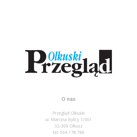
O nas
Przegląd Olkuski
ul. Marcina Bylicy 1/301
32-300 Olkusz
tel: 504 178 786