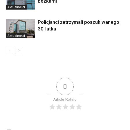
bezkarni
Aktualności
Policjanci zatrzymali poszukiwanego
30-latka
Aktualności
0
Article Rating