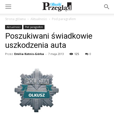
Strona główna
Aktualności
Pod paragrafem
Aktualności
Pod paragrafem
Poszukiwani świadkowie
uszkodzenia auta
Przez
Emilia Kotnis-Górka
-
7 maja 2013
125
0