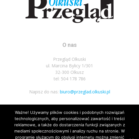
O nas
Przegląd Olkuski
ul. Marcina Bylicy 1/301
32-300 Olkusz
tel: 504 178 786
Napisz do nas:
biuro@przeglad.olkuski.pl
Ważne! Używamy plików cookies i podobnych rozwiązań
Podążaj za nami
technologicznych, aby personalizować zawartość i treści
reklamowe, a także do dostarczenia funkcji związanych z
mediami społecznościowymi i analizy ruchu na stronie. W
programie służącym do obsługi internetu można zmienić