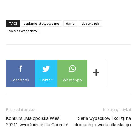
TAGI
badanie statystyczne
dane
obowiązek
spis powszechny
Facebook
Twitter
WhatsApp
Poprzedni artykuł
Następny artykuł
Konkurs „Małopolska Wieś
Seria wypadków i kolizji na
2021”: wyróżnienie dla Gorenic!
drogach powiatu olkuskiego