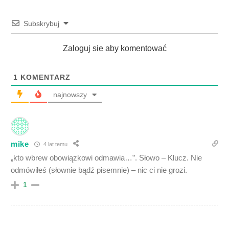
Subskrybuj
Zaloguj sie aby komentować
1
KOMENTARZ
najnowszy
mike
4 lat temu
„
kto wbrew obowiązkowi odmawia…”. Słowo – Klucz. Nie
odmówiłeś (słownie bądź pisemnie) – nic ci nie grozi.
1