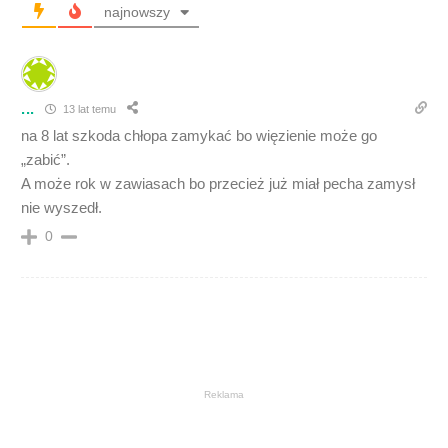
najnowszy
...
13 lat temu
na 8 lat szkoda chłopa zamykać bo więzienie może go
„zabić”.
A może rok w zawiasach bo przecież już miał pecha zamysł
nie wyszedł.
0
Reklama