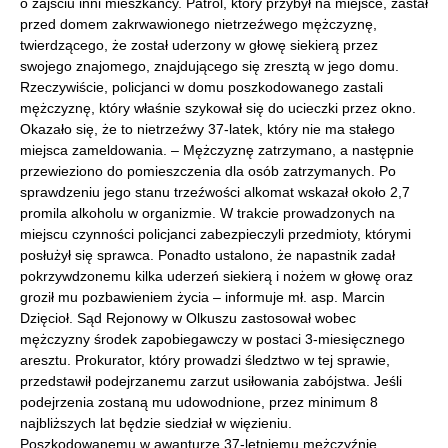
o zajściu inni mieszkańcy. Patrol, który przybył na miejsce, zastał
przed domem zakrwawionego nietrzeźwego mężczyznę,
twierdzącego, że został uderzony w głowę siekierą przez
swojego znajomego, znajdującego się zresztą w jego domu.
Rzeczywiście, policjanci w domu poszkodowanego zastali
mężczyznę, który właśnie szykował się do ucieczki przez okno.
Okazało się, że to nietrzeźwy 37-latek, który nie ma stałego
miejsca zameldowania. – Mężczyznę zatrzymano, a następnie
przewieziono do pomieszczenia dla osób zatrzymanych. Po
sprawdzeniu jego stanu trzeźwości alkomat wskazał około 2,7
promila alkoholu w organizmie. W trakcie prowadzonych na
miejscu czynności policjanci zabezpieczyli przedmioty, którymi
posłużył się sprawca. Ponadto ustalono, że napastnik zadał
pokrzywdzonemu kilka uderzeń siekierą i nożem w głowę oraz
groził mu pozbawieniem życia – informuje mł. asp. Marcin
Dzięcioł. Sąd Rejonowy w Olkuszu zastosował wobec
mężczyzny środek zapobiegawczy w postaci 3-miesięcznego
aresztu. Prokurator, który prowadzi śledztwo w tej sprawie,
przedstawił podejrzanemu zarzut usiłowania zabójstwa. Jeśli
podejrzenia zostaną mu udowodnione, przez minimum 8
najbliższych lat będzie siedział w więzieniu.
Poszkodowanemu w awanturze 37-letniemu mężczyźnie