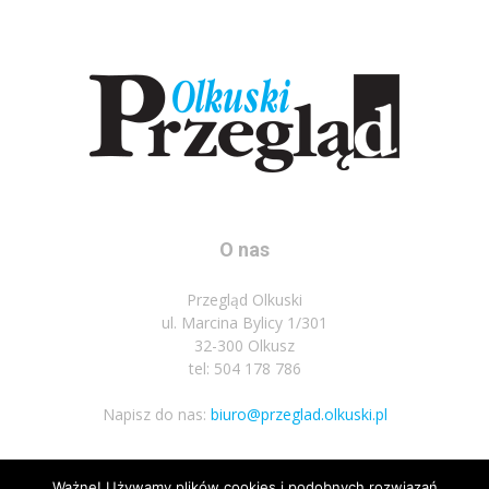
O nas
Przegląd Olkuski
ul. Marcina Bylicy 1/301
32-300 Olkusz
tel: 504 178 786
Napisz do nas:
biuro@przeglad.olkuski.pl
Ważne! Używamy plików cookies i podobnych rozwiązań