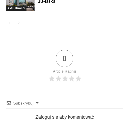
30-latka
Aktualności
0
Article Rating
Subskrybuj
Zaloguj sie aby komentować