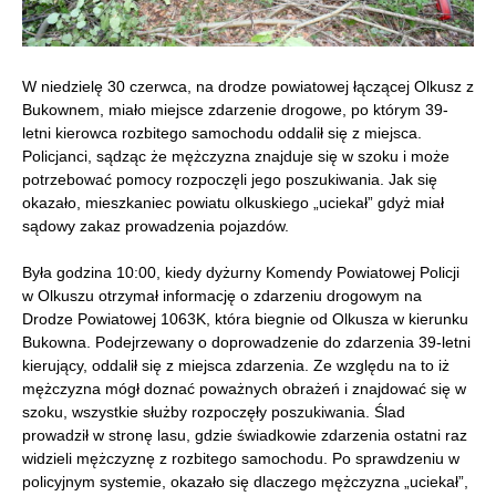
W niedzielę 30 czerwca, na drodze powiatowej łączącej Olkusz z
Bukownem, miało miejsce zdarzenie drogowe, po którym 39-
letni kierowca rozbitego samochodu oddalił się z miejsca.
Policjanci, sądząc że mężczyzna znajduje się w szoku i może
potrzebować pomocy rozpoczęli jego poszukiwania. Jak się
okazało, mieszkaniec powiatu olkuskiego „uciekał” gdyż miał
sądowy zakaz prowadzenia pojazdów.
Była godzina 10:00, kiedy dyżurny Komendy Powiatowej Policji
w Olkuszu otrzymał informację o zdarzeniu drogowym na
Drodze Powiatowej 1063K, która biegnie od Olkusza w kierunku
Bukowna. Podejrzewany o doprowadzenie do zdarzenia 39-letni
kierujący, oddalił się z miejsca zdarzenia. Ze względu na to iż
mężczyzna mógł doznać poważnych obrażeń i znajdować się w
szoku, wszystkie służby rozpoczęły poszukiwania. Ślad
prowadził w stronę lasu, gdzie świadkowie zdarzenia ostatni raz
widzieli mężczyznę z rozbitego samochodu. Po sprawdzeniu w
policyjnym systemie, okazało się dlaczego mężczyzna „uciekał”,