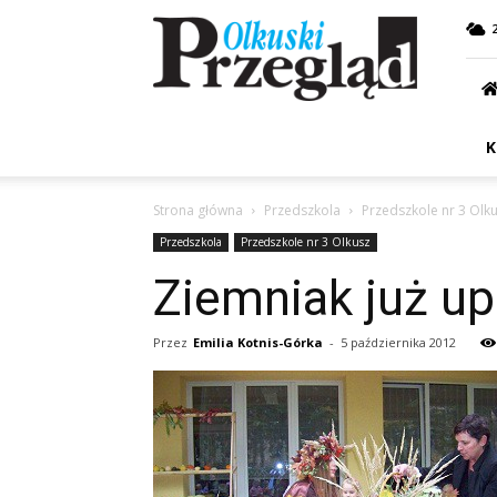
Przegląd
Olkuski
K
Strona główna
Przedszkola
Przedszkole nr 3 Olk
Przedszkola
Przedszkole nr 3 Olkusz
Ziemniak już up
Przez
Emilia Kotnis-Górka
-
5 października 2012