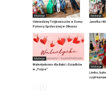
Edukacja
Edukacja
Odwiedziny Trójkowiczów w Domu
Jasełka i W
Pomocy Społecznej w Olkuszu
Edukacja
Walentynkowo dla Babć i Dziadków
Edukacja
w „Trójce”
Limbo, balo
czyli karna