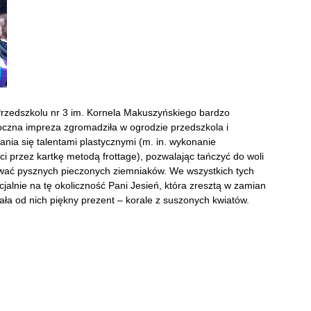
w Przedszkolu nr 3 im. Kornela Makuszyńskiego bardzo
oczna impreza zgromadziła w ogrodzie przedszkola i
ania się talentami plastycznymi (m. in. wykonanie
ci przez kartkę metodą frottage), pozwalając tańczyć do woli
ować pysznych pieczonych ziemniaków. We wszystkich tych
cjalnie na tę okoliczność Pani Jesień, która zresztą w zamian
mała od nich piękny prezent – korale z suszonych kwiatów.