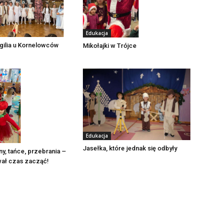
Edukacja
igilia u Kornelowców
Mikołajki w Trójce
Edukacja
Jasełka, które jednak się odbyły
ny, tańce, przebrania –
wał czas zacząć!