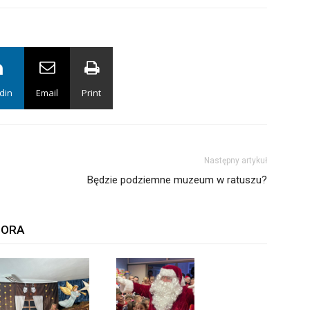
din
Email
Print
Następny artykuł
Będzie podziemne muzeum w ratuszu?
TORA