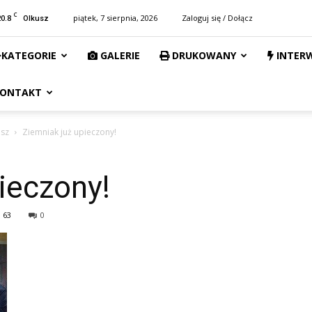
C
20.8
piątek, 7 sierpnia, 2026
Zaloguj się / Dołącz
Olkusz
KATEGORIE
GALERIE
DRUKOWANY
INTER
ONTAKT
usz
Ziemniak już upieczony!
ieczony!
63
0