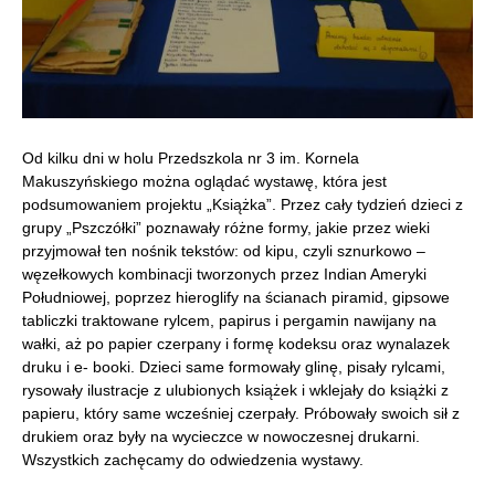
Od kilku dni w holu Przedszkola nr 3 im. Kornela
Makuszyńskiego można oglądać wystawę, która jest
podsumowaniem projektu „Książka”. Przez cały tydzień dzieci z
grupy „Pszczółki” poznawały różne formy, jakie przez wieki
przyjmował ten nośnik tekstów: od kipu, czyli sznurkowo –
węzełkowych kombinacji tworzonych przez Indian Ameryki
Południowej, poprzez hieroglify na ścianach piramid, gipsowe
tabliczki traktowane rylcem, papirus i pergamin nawijany na
wałki, aż po papier czerpany i formę kodeksu oraz wynalazek
druku i e- booki. Dzieci same formowały glinę, pisały rylcami,
rysowały ilustracje z ulubionych książek i wklejały do książki z
papieru, który same wcześniej czerpały. Próbowały swoich sił z
drukiem oraz były na wycieczce w nowoczesnej drukarni.
Wszystkich zachęcamy do odwiedzenia wystawy.