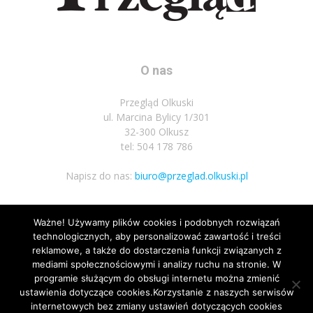
O nas
Przegląd Olkuski
ul. Marcina Bylicy 1/301
32-300 Olkusz
tel: 504 178 786
Napisz do nas:
biuro@przeglad.olkuski.pl
Ważne! Używamy plików cookies i podobnych rozwiązań
Podążaj za nami
technologicznych, aby personalizować zawartość i treści
reklamowe, a także do dostarczenia funkcji związanych z
mediami społecznościowymi i analizy ruchu na stronie. W
programie służącym do obsługi internetu można zmienić
ustawienia dotyczące cookies.Korzystanie z naszych serwisów
internetowych bez zmiany ustawień dotyczących cookies