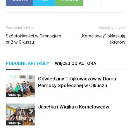
Poprzedni artykuł
Następny artykuł
Szóstoklasiści w Gimnazjum
„Kornelowcy” oklaskują
nr 2 w Olkuszu
aktorów
PODOBNE ARTYKUŁY
WIĘCEJ OD AUTORA
Odwiedziny Trójkowiczów w Domu
Pomocy Społecznej w Olkuszu
Edukacja
Jasełka i Wigilia u Kornelowców
Edukacja