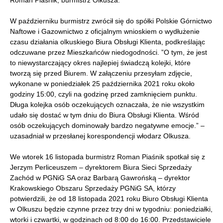
W październiku burmistrz zwrócił się do spółki Polskie Górnictwo
Naftowe i Gazownictwo z oficjalnym wnioskiem o wydłużenie
czasu działania olkuskiego Biura Obsługi Klienta, podkreślając
odczuwane przez Mieszkańców niedogodności. ”O tym, że jest
to niewystarczający okres najlepiej świadczą kolejki, które
tworzą się przed Biurem. W załączeniu przesyłam zdjęcie,
wykonane w poniedziałek 25 października 2021 roku około
godziny 15:00, czyli na godzinę przed zamknięciem punktu.
Długa kolejka osób oczekujących oznaczała, że nie wszystkim
udało się dostać w tym dniu do Biura Obsługi Klienta. Wśród
osób oczekujących dominowały bardzo negatywne emocje.” –
uzasadniał w przesłanej korespondencji włodarz Olkusza.
We wtorek 16 listopada burmistrz Roman Piaśnik spotkał się z
Jerzym Perliceuszem – dyrektorem Biura Sieci Sprzedaży
Zachód w PGNiG SA oraz Barbarą Gawrońską – dyrektor
Krakowskiego Obszaru Sprzedaży PGNiG SA, którzy
potwierdzili, że od 18 listopada 2021 roku Biuro Obsługi Klienta
w Olkuszu będzie czynne przez trzy dni w tygodniu: poniedziałki,
wtorki i czwartki, w godzinach od 8:00 do 16:00. Przedstawiciele