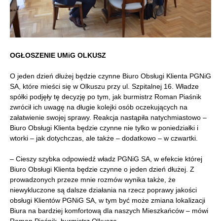
OGŁOSZENIE UMiG OLKUSZ
O jeden dzień dłużej będzie czynne Biuro Obsługi Klienta PGNiG
SA, które mieści się w Olkuszu przy ul. Szpitalnej 16. Władze
spółki podjęły tę decyzję po tym, jak burmistrz Roman Piaśnik
zwrócił ich uwagę na długie kolejki osób oczekujących na
załatwienie swojej sprawy. Reakcja nastąpiła natychmiastowo –
Biuro Obsługi Klienta będzie czynne nie tylko w poniedziałki i
wtorki – jak dotychczas, ale także – dodatkowo – w czwartki.
– Cieszy szybka odpowiedź władz PGNiG SA, w efekcie której
Biuro Obsługi Klienta będzie czynne o jeden dzień dłużej. Z
prowadzonych przeze mnie rozmów wynika także, że
niewykluczone są dalsze działania na rzecz poprawy jakości
obsługi Klientów PGNiG SA, w tym być może zmiana lokalizacji
Biura na bardziej komfortową dla naszych Mieszkańców – mówi
Roman Piaśnik, burmistrz Olkusza.