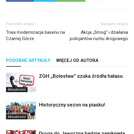
Poprzedni artykuł
Następny artykuł
Trwa modernizacja basenu na
Akcja „Smog” i działania
Czarnej Górze
policjantów ruchu drogowego
PODOBNE ARTYKUŁY
WIĘCEJ OD AUTORA
ZGH „Bolesław” szuka źródła hałasu
Aktualności
Historyczny sezon na piasku!
Aktualności
Droga do Jaworzna będzie zamknięta