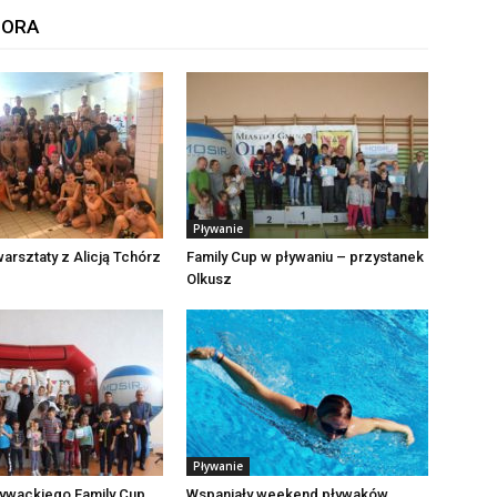
TORA
Pływanie
arsztaty z Alicją Tchórz
Family Cup w pływaniu – przystanek
Olkusz
Pływanie
ływackiego Family Cup
Wspaniały weekend pływaków