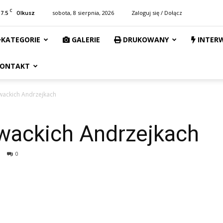
C
17.5
sobota, 8 sierpnia, 2026
Zaloguj się / Dołącz
Olkusz
KATEGORIE
GALERIE
DRUKOWANY
INTER
ONTAKT
wackich Andrzejkach
wackich Andrzejkach
0