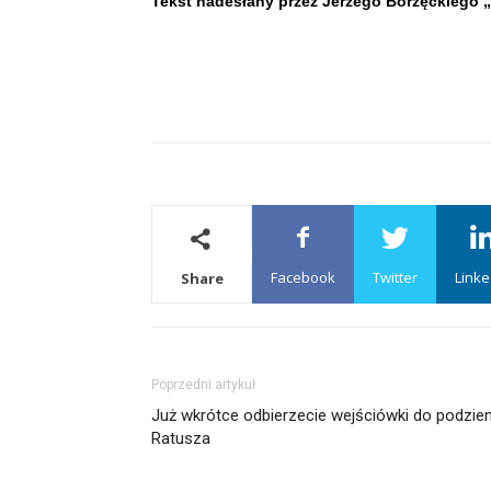
Tekst nadesłany przez Jerzego Borzęckiego
Facebook
Twitter
Linke
Share
Poprzedni artykuł
Już wkrótce odbierzecie wejściówki do podzie
Ratusza