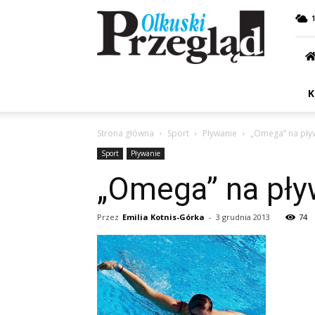
Przegląd
Olkuski
K
Strona główna
Sport
Pływanie
„Omega” na pły
Sport
Pływanie
„Omega” na pły
Przez
Emilia Kotnis-Górka
-
3 grudnia 2013
74