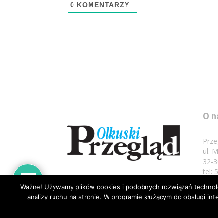
0
KOMENTARZY
O n
Prze
ul. 
32-3
tel:
Ważne! Używamy plików cookies i podobnych rozwiązań technolog
Napi
analizy ruchu na stronie. W programie służącym do obsługi i