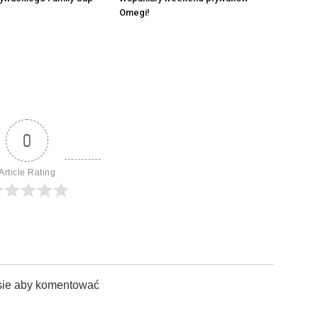
Omegi!
0
Article Rating
sie aby komentować