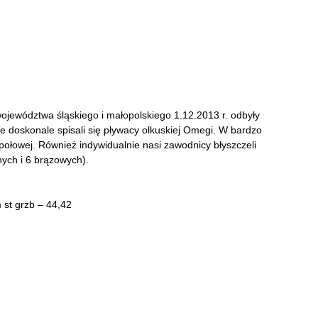
jewództwa śląskiego i małopolskiego 1.12.2013 r. odbyły
le doskonale spisali się pływacy olkuskiej Omegi. W bardzo
espołowej. Również indywidualnie nasi zawodnicy błyszczeli
nych i 6 brązowych).
 st grzb – 44,42