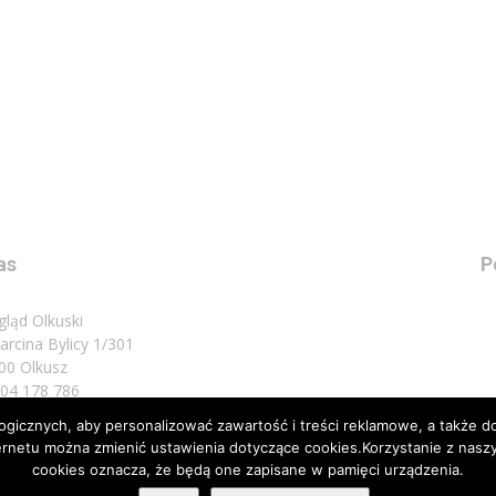
as
P
gląd Olkuski
Marcina Bylicy 1/301
00 Olkusz
 504 178 786
icznych, aby personalizować zawartość i treści reklamowe, a także do
sz do nas:
biuro@przeglad.olkuski.pl
nternetu można zmienić ustawienia dotyczące cookies.Korzystanie z na
cookies oznacza, że będą one zapisane w pamięci urządzenia.