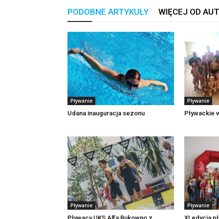
PODOBNE ARTYKUŁY
WIĘCEJ OD AU
Pływanie
Pływanie
Udana inauguracja sezonu
Pływackie w
Pływanie
Pływanie
Pływacy UKS Alfa Bukowno z
XI edycja p