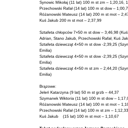
Synowic Mikołaj (11 lat) 100 m st zm – 1;20,16,
Przechowski Rafał (14 lat) 100 m st dow – 1;00,7
Różanowski Mateusz (14 lat) 200 m st mot – 2;4
Kuś Jakub 200 m st mot – 2;37,99
Sztafeta chłopców 7×50 m st dow – 3;46,98 (Kuś 
Adrian, Stano Jakub, Przechowski Rafał, Kuś Ja
Sztafeta dziewcząt 4×50 m st dow -2;39,25 (Szy
Emilia)
Sztafeta dziewcząt 4×50 m st dow -2;39,25 (Szy
Emilia)
Sztafeta dziewcząt 4×50 m st zm – 2;44,20 (Szy
Emilia)
Brązowe:
Jeleń Katarzyna (9 lat) 50 m st grzb – 44,37
Szymanek Wiktoria (11 lat) 100 m st dow – 1;17,
Różanowski Mateusz (14 lat) 100 m st mot – 1;1
Przechowski Rafał (14 lat) 100 m st zm – 1;12,3
Kuś Jakub (15 lat) 100 m st mot – 1;10,67