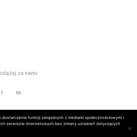
odążaj za nami
 dostarczenia funkcji związanych z mediami społecznościowymi i
szych serwisów internetowych bez zmiany ustawień dotyczących