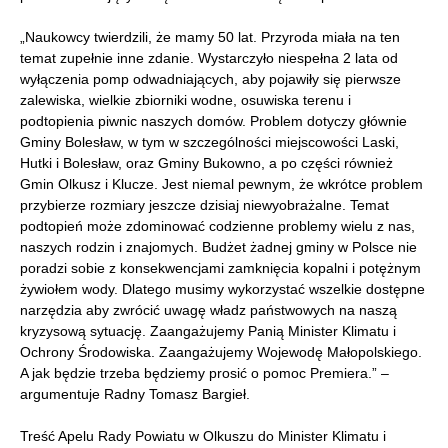
„Naukowcy twierdzili, że mamy 50 lat. Przyroda miała na ten
temat zupełnie inne zdanie. Wystarczyło niespełna 2 lata od
wyłączenia pomp odwadniających, aby pojawiły się pierwsze
zalewiska, wielkie zbiorniki wodne, osuwiska terenu i
podtopienia piwnic naszych domów. Problem dotyczy głównie
Gminy Bolesław, w tym w szczególności miejscowości Laski,
Hutki i Bolesław, oraz Gminy Bukowno, a po części również
Gmin Olkusz i Klucze. Jest niemal pewnym, że wkrótce problem
przybierze rozmiary jeszcze dzisiaj niewyobrażalne. Temat
podtopień może zdominować codzienne problemy wielu z nas,
naszych rodzin i znajomych. Budżet żadnej gminy w Polsce nie
poradzi sobie z konsekwencjami zamknięcia kopalni i potężnym
żywiołem wody. Dlatego musimy wykorzystać wszelkie dostępne
narzędzia aby zwrócić uwagę władz państwowych na naszą
kryzysową sytuację. Zaangażujemy Panią Minister Klimatu i
Ochrony Środowiska. Zaangażujemy Wojewodę Małopolskiego.
A jak będzie trzeba będziemy prosić o pomoc Premiera.” –
argumentuje Radny Tomasz Bargieł.
Treść Apelu Rady Powiatu w Olkuszu do Minister Klimatu i