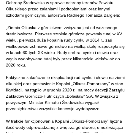
Ochrony Środowiska w sprawie ochrony terenów Powiatu
Olkuskiego przed zalaniami i podtopieniami oraz innymi
szkodami górniczymi, autorstwa Radnego Tomasza Bargieła:
„Ziemia Olkuska z górnictwem związana jest od wczesnego
średniowiecza. Pierwsze sztolnie górnicze powstały tutaj w XV
wieku, pierwsza duża kopalnia rudy cynku w 1814 r., zaś
wielkopowierzchniowe górnictwo na wielką skalę rozpoczęło się
w latach 60-tych XX wieku. Rudy srebra, cynku i ołowiu oraz
węgla wydobywane tutaj były przez kilkanaście wieków aż do
2020 roku.
Faktyczne zakończenie eksploatacji rud cynku i ołowiu na ziemi
olkuskiej oraz postawienie Kopalni „Olkusz-Pomorzany” w stan
likwidacji, nastąpiło w grudniu 2020 r., na mocy decyzji Zarządu
Zakładów Górniczo-Hutniczych „Bolesław” S.A. W związku z
powyższym Minister Klimatu i Środowiska wygasił
przedsiębiorstwu wszystkie koncesje wydobywcze.
W trakcie funkcjonowania Kopalni „Olkusz-Pomorzany” łączna
ilość wody odprowadzanej z wnętrza górotworu, umożliwiająca