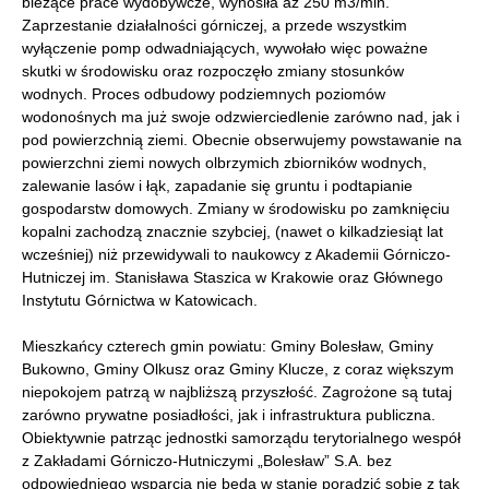
bieżące prace wydobywcze, wynosiła aż 250 m3/min.
Zaprzestanie działalności górniczej, a przede wszystkim
wyłączenie pomp odwadniających, wywołało więc poważne
skutki w środowisku oraz rozpoczęło zmiany stosunków
wodnych. Proces odbudowy podziemnych poziomów
wodonośnych ma już swoje odzwierciedlenie zarówno nad, jak i
pod powierzchnią ziemi. Obecnie obserwujemy powstawanie na
powierzchni ziemi nowych olbrzymich zbiorników wodnych,
zalewanie lasów i łąk, zapadanie się gruntu i podtapianie
gospodarstw domowych. Zmiany w środowisku po zamknięciu
kopalni zachodzą znacznie szybciej, (nawet o kilkadziesiąt lat
wcześniej) niż przewidywali to naukowcy z Akademii Górniczo-
Hutniczej im. Stanisława Staszica w Krakowie oraz Głównego
Instytutu Górnictwa w Katowicach.
Mieszkańcy czterech gmin powiatu: Gminy Bolesław, Gminy
Bukowno, Gminy Olkusz oraz Gminy Klucze, z coraz większym
niepokojem patrzą w najbliższą przyszłość. Zagrożone są tutaj
zarówno prywatne posiadłości, jak i infrastruktura publiczna.
Obiektywnie patrząc jednostki samorządu terytorialnego wespół
z Zakładami Górniczo-Hutniczymi „Bolesław” S.A. bez
odpowiedniego wsparcia nie będą w stanie poradzić sobie z tak