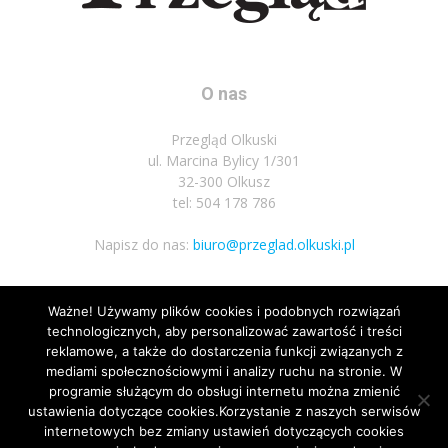
O nas
Przegląd Olkuski
ul. Marcina Bylicy 1/301
32-300 Olkusz
tel: 504 178 786
Napisz do nas:
biuro@przeglad.olkuski.pl
Ważne! Używamy plików cookies i podobnych rozwiązań
Podążaj za nami
technologicznych, aby personalizować zawartość i treści
reklamowe, a także do dostarczenia funkcji związanych z
mediami społecznościowymi i analizy ruchu na stronie. W
programie służącym do obsługi internetu można zmienić
ustawienia dotyczące cookies.Korzystanie z naszych serwisów
internetowych bez zmiany ustawień dotyczących cookies