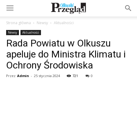
Strona główna
Newsy
Aktualności
Newsy
Aktualności
Rada Powiatu w Olkuszu
apeluje do Ministra Klimatu i
Ochrony Środowiska
Przez
Admin
-
25 stycznia 2024
721
0