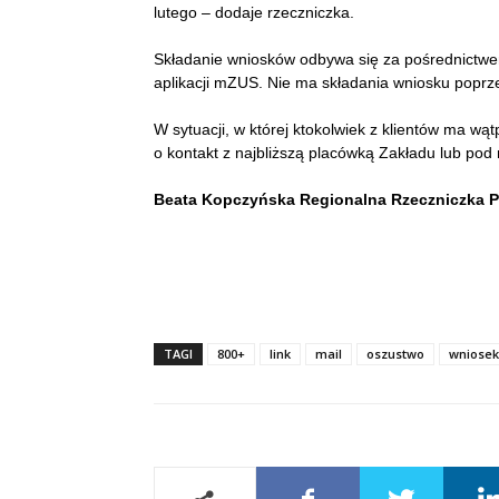
lutego – dodaje rzeczniczka.
Składanie wniosków odbywa się za pośrednictwe
aplikacji mZUS. Nie ma składania wniosku poprzez
W sytuacji, w której ktokolwiek z klientów ma w
o kontakt z najbliższą placówką Zakładu lub p
Beata Kopczyńska Regionalna Rzeczniczka 
TAGI
800+
link
mail
oszustwo
wniosek