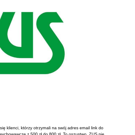
 klienci, którzy otrzymali na swój adres email link do
wychowawcze z 500 zł do 800 zł. To oszustwo. ZUS nie