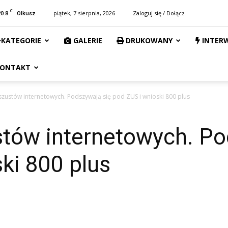
C
20.8
piątek, 7 sierpnia, 2026
Zaloguj się / Dołącz
Olkusz
KATEGORIE
GALERIE
DRUKOWANY
INTER
ONTAKT
zustów internetowych. Podszywają się pod ZUS i wnioski 800 plus
tów internetowych. Po
ki 800 plus