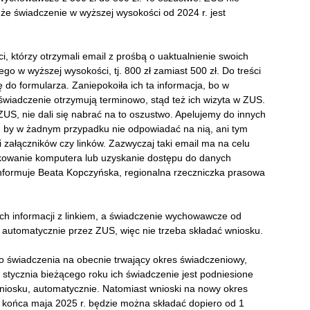
 że świadczenie w wyższej wysokości od 2024 r. jest
i, którzy otrzymali email z prośbą o uaktualnienie swoich
 w wyższej wysokości, tj. 800 zł zamiast 500 zł. Do treści
ię do formularza. Zaniepokoiła ich ta informacja, bo w
 świadczenie otrzymują terminowo, stąd też ich wizyta w ZUS.
o ZUS, nie dali się nabrać na to oszustwo. Apelujemy do innych
, by w żadnym przypadku nie odpowiadać na nią, ani tym
 załączników czy linków. Zazwyczaj taki email ma na celu
ekowanie komputera lub uzyskanie dostępu do danych
 informuje Beata Kopczyńska, regionalna rzeczniczka prasowa
ich informacji z linkiem, a świadczenie wychowawcze od
ł automatycznie przez ZUS, więc nie trzeba składać wniosku.
o świadczenia na obecnie trwający okres świadczeniowy,
d stycznia bieżącego roku ich świadczenie jest podniesione
wniosku, automatycznie. Natomiast wnioski na nowy okres
o końca maja 2025 r. będzie można składać dopiero od 1