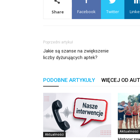
Facebook
Twitter
Linke
Share
Poprzedni artykuł
Jakie są szanse na zwiększenie
liczby dyżurujących aptek?
PODOBNE ARTYKUŁY
WIĘCEJ OD AU
Aktualności
Aktualności
Historyczny