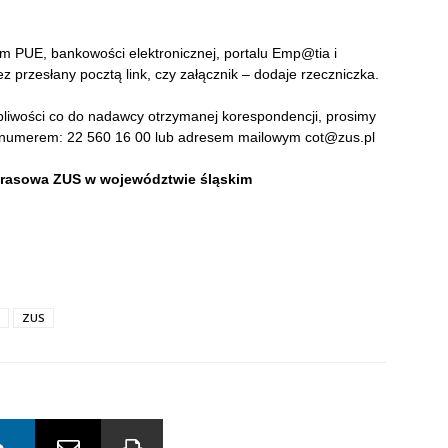
m PUE, bankowości elektronicznej, portalu Emp@tia i
 przesłany pocztą link, czy załącznik – dodaje rzeczniczka.
ątpliwości co do nadawcy otrzymanej korespondencji, prosimy
od numerem: 22 560 16 00 lub adresem mailowym cot@zus.pl
Prasowa ZUS w województwie śląskim
ZUS