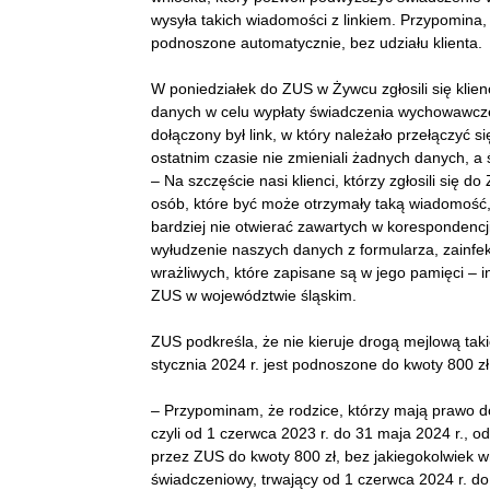
wysyła takich wiadomości z linkiem. Przypomina,
podnoszone automatycznie, bez udziału klienta.
W poniedziałek do ZUS w Żywcu zgłosili się klienc
danych w celu wypłaty świadczenia wychowawczego
dołączony był link, w który należało przełączyć s
ostatnim czasie nie zmieniali żadnych danych, a
– Na szczęście nasi klienci, którzy zgłosili się d
osób, które być może otrzymały taką wiadomość
bardziej nie otwierać zawartych w korespondencji
wyłudzenie naszych danych z formularza, zainf
wrażliwych, które zapisane są w jego pamięci –
ZUS w województwie śląskim.
ZUS podkreśla, że nie kieruje drogą mejlową tak
stycznia 2024 r. jest podnoszone do kwoty 800 z
– Przypominam, że rodzice, którzy mają prawo d
czyli od 1 czerwca 2023 r. do 31 maja 2024 r., o
przez ZUS do kwoty 800 zł, bez jakiegokolwiek 
świadczeniowy, trwający od 1 czerwca 2024 r. d