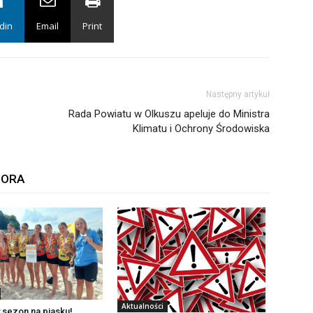
din
Email
Print
Następny artykuł
Rada Powiatu w Olkuszu apeluje do Ministra
Klimatu i Ochrony Środowiska
TORA
Aktualności
 sezon na piasku!