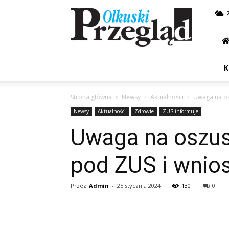
Przegląd
Olkuski
K
Strona główna
Newsy
Aktualności
Uwaga na os
Newsy
Aktualności
Zdrowie
ZUS informuje
Uwaga na oszus
pod ZUS i wnios
Przez
Admin
-
25 stycznia 2024
130
0